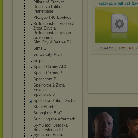
Pillars of Eternity
cs16patch_full_v21_2
.e
Definitive Edition
Planetbase
Pleague INC Evolved
Rollercoaster Tycoon 3
Złota Edycja
Rollercoaster Tycoon
Adventures
Sim City 4 Deluxe PL
Sims 1
20,43 MB
31 maj 16 19:
Smart City Plan
Sniper
Space Colony ANG
Space Colony PL
Spacecom PL
Spellforce 2 Złota
Edycja
Spellforce 3
Spellforce Zakon Świtu
StoneHearth
Stronghold ENG
Surviving the Aftermath
Symulator Ośrodka
Narciarskiego PL
Symulator Parku