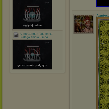
Agnies
oglądaj online
Anna German Tajemnica
Białego Anioła 5.mp4
generowanie podglądu