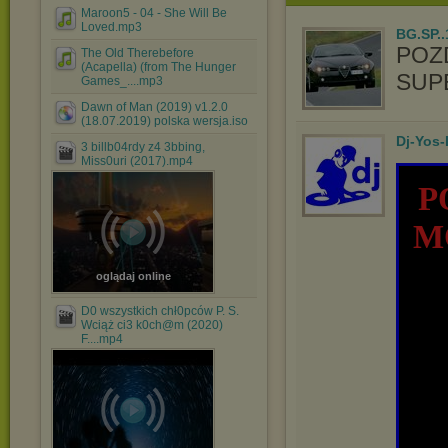
Maroon5 - 04 - She Will Be
Loved.mp3
BG.SP..
POZ
The Old Therebefore
(Acapella) (from The Hunger
SUP
Games_....mp3
Dawn of Man (2019) v1.2.0
(18.07.2019) polska wersja.iso
Dj-Yos
3 billb04rdy z4 3bbing,
Miss0uri (2017).mp4
P
M
oglądaj online
D0 wszystkich chł0pców P. S.
Wciąż ci3 k0ch@m (2020)
F....mp4