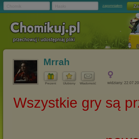
Chomik
Hasło
zapomniałem
Mrrah
widziany: 22.07.2
Prezent
Ulubiony
Wiadomość