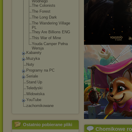
Wodnego
The Colonists
The Forest
The Long Dark
The Wandering Village
PL
They Are Billions ENG
This War of Mine
Youda Camper Pełna
Wersja
Kabarety
Muzyka
Nuty
Programy na PC
Seriale
Stand Up
Teledyski
Widowiska
YouTube
zachomikowane
Ostatnio pobierane pliki
Chomikowe r