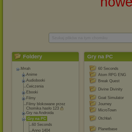
Szukaj plików na tym chomiku
Foldery
Gry na PC
Mrrah
60 Seconds
Anime
Atom RPG ENG
Audiobooki
Break Quest
Ćwiczenia
Divine Divinity
Ebooki
Goat Simulator
Filmy
Filmy blokowane przez
Journey
Chomika hasło 123
MicroTown
Gry na Androida
Otchłań
Gry na PC
60 Seconds
Planetbase
Anno 1404