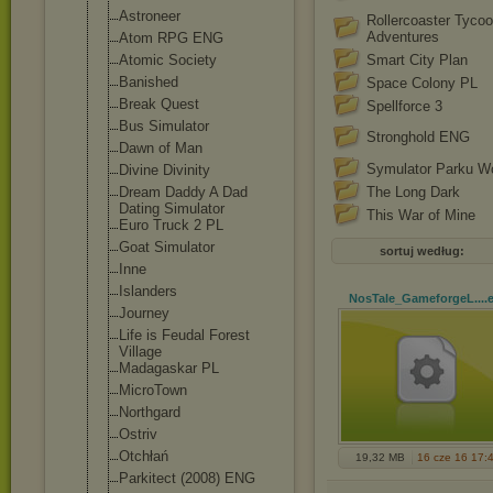
Astroneer
Rollercoaster Tyco
Adventures
Atom RPG ENG
Atomic Society
Smart City Plan
Banished
Space Colony PL
Break Quest
Spellforce 3
Bus Simulator
Stronghold ENG
Dawn of Man
Symulator Parku W
Divine Divinity
Dream Daddy A Dad
The Long Dark
Dating Simulator
This War of Mine
Euro Truck 2 PL
Goat Simulator
sortuj według:
Inne
Islanders
NosTale_GameforgeL...
.
Journey
Life is Feudal Forest
Village
Madagaskar PL
MicroTown
Northgard
Ostriv
Otchłań
19,32 MB
16 cze 16 17:
Parkitect (2008) ENG