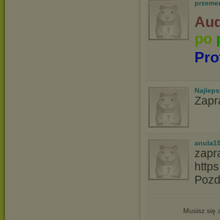
przeme
Aud
po
Pro
Najlep
Zapr
anula1
zapr
http
Pozd
Musisz się