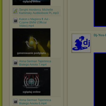
oglądaj online
Seryjni mordercy. Michelle
Kaminsky. Audikobook PL.mp3
Kukon x Magiera ft. Avi -
Czarne BMW (Official
Video).mp4
Dj-Yos
generowanie podglądu
Anna German Tajemnica
Białego Anioła 7.mp4
oglądaj online
Anna German Tajemnica
Białego Anioła 6.mp4