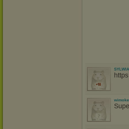
SYLWI
http
wimoke
Supe