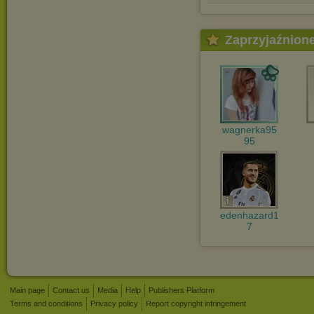
Zaprzyjaźnion
wagnerka95
95
edenhazard1
7
Main page
Contact us
Media
Help
Publishers Platform
Terms and conditions
Privacy policy
Report copyright infringement