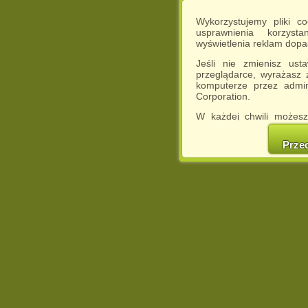
Wykorzystujemy pliki c
usprawnienia korzyst
wyświetlenia reklam dop
Jeśli nie zmienisz ust
przeglądarce, wyrażasz
komputerze przez admin
Corporation.
W każdej chwili możesz
cookies w swojej przeglą
w naszej Pol
Prze
http://chomikuj.pl/Polity
Jednocześnie informuje
może spowodować ogr
Chomikuj.pl.
W przypadku braku twojej
prosimy o opuszczenie se
Wykorzystanie plików c
(dostosowanie reklam do
działań marketingowych).
Wyrażenie sprzeciwu spo
będzie dopasowana do Tw
wyświetlona przypadkowo