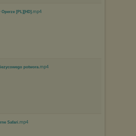
będzie dopasowana do Twoich preferencji, a będzie to reklama
wyświetlona przypadkowo.
.mp4
w Operze [PL][HD]
Istnieje możliwość zmiany ustawień przeglądarki internetowej w
sposób uniemożliwiający przechowywanie plików cookies na
urządzeniu końcowym. Można również usunąć pliki cookies,
dokonując odpowiednich zmian w ustawieniach przeglądarki
internetowej.
Pełną informację na ten temat znajdziesz pod adresem
http://chomikuj.pl/PolitykaPrywatnosci.aspx
.
.mp4
siezycowego potwora
.mp4
rne Safari