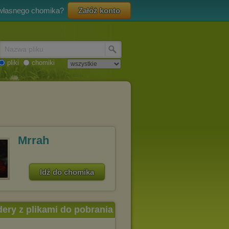
 własnego chomika?
Załóż konto
Nazwa pliku
pliki
chomiki
Mrrah
Idź do chomika
dery z plikami do pobrania