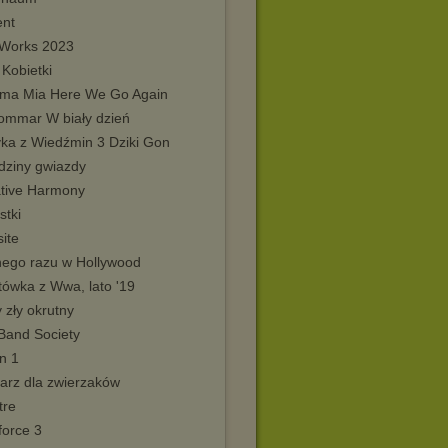
nt
tWorks 2023
Kobietki
a Mia Here We Go Again
ommar W biały dzień
ka z Wiedźmin 3 Dziki Gon
dziny gwiazdy
tive Harmony
stki
ite
ego razu w Hollywood
tówka z Wwa, lato '19
 zły okrutny
Band Society
n 1
arz dla zwierzaków
tre
force 3