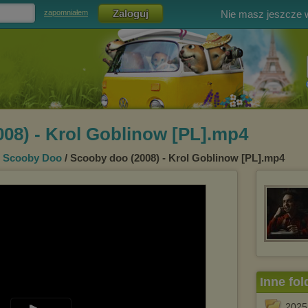
Nie masz jeszcze
zapomniałem
08) - Krol Goblinow [PL].mp4
/
Scooby Doo
/ Scooby doo (2008) - Krol Goblinow [PL].mp4
Inne fol
2025