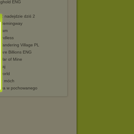
nghold ENG
o
ć nadejdzie dziś 2
 Hemingway
gram
Endless
Wandering Village PL
 Are Billions ENG
 War of Mine
raj
world
cy móch
wa w pochowanego