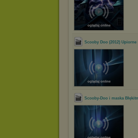
oglądaj online
Scooby Doo (2012) Upiorne 
oglądaj online
Scooby-Doo i maska Błękitn
oglądaj online