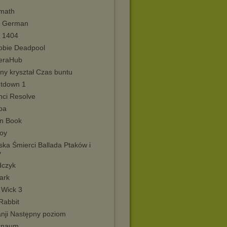
rmath
 German
 1404
sobie Deadpool
eraHub
ny kryształ Czas buntu
tdown 1
nci Resolve
pa
n Book
boy
ska Śmierci Ballada Ptaków i
y
dczyk
ark
 Wick 3
Rabbit
nji Następny poziom
rnaum