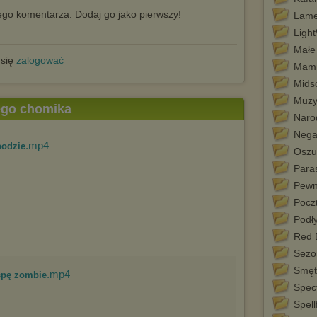
go komentarza. Dodaj go jako pierwszy!
Lame
Ligh
Małe 
 się
zalogować
Mamm
Mids
Muzy
tego chomika
Naro
Nega
.mp4
hodzie
Oszu
Paras
Pewn
Pocz
Podły
Red 
Sezo
Smęt
.mp4
spę zombie
Spec
Spell