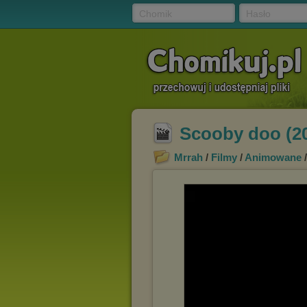
Chomik
Hasło
Scooby doo (20
Mrrah
/
Filmy
/
Animowane