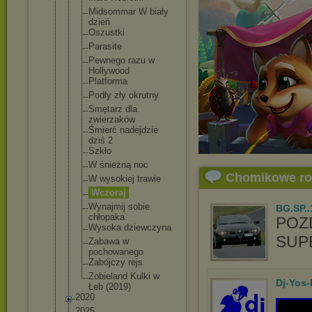
Midsommar W biały
dzień
Oszustki
Parasite
Pewnego razu w
Hollywood
Platforma
Podły zły okrutny
Smętarz dla
zwierzaków
Śmierć nadejdzie
dziś 2
Szkło
W śnieżną noc
Chomikowe r
W wysokiej trawie
Wczoraj
Wynajmij sobie
BG.SP..
chłopaka
POZ
Wysoka dziewczyna
SUP
Zabawa w
pochowanego
Zabójczy rejs
Zobieland Kulki w
Dj-Yos
Łeb (2019)
2020
2025