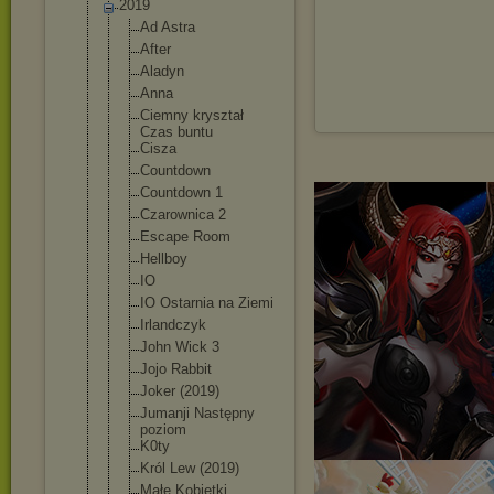
2019
Ad Astra
After
Aladyn
Anna
Ciemny kryształ
Czas buntu
Cisza
Countdown
Countdown 1
Czarownica 2
Escape Room
Hellboy
IO
IO Ostarnia na Ziemi
Irlandczyk
John Wick 3
Jojo Rabbit
Joker (2019)
Jumanji Następny
poziom
K0ty
Król Lew (2019)
Małe Kobietki