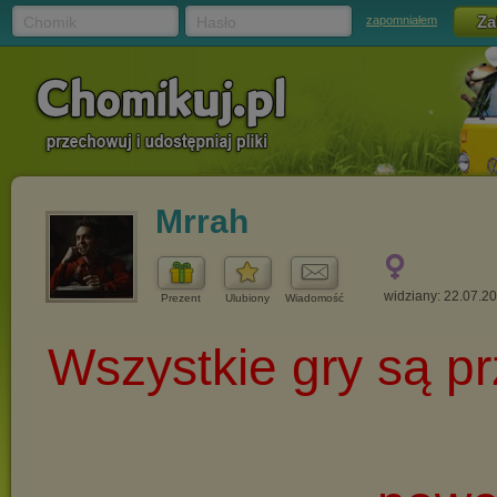
Chomik
Hasło
zapomniałem
Mrrah
widziany: 22.07.2
Prezent
Ulubiony
Wiadomość