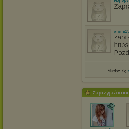
Najlep
Zapr
anula1
zapr
http
Pozd
Musisz się
Zaprzyjaźnion