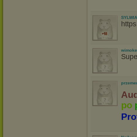
SYLWI
http
wimoke
Supe
przeme
Aud
po
Pro