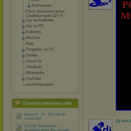
P
Animowane
Filmy blokowane przez
M
Chomika hasło 123
Gry na Androida
Gry na PC
Kabarety
Muzyka
Nuty
Programy na PC
Seriale
Stand Up
Teledyski
Widowiska
YouTube
zachomikowane
Ostatnio pobierane pliki
Maroon5 - 04 - She Will Be
Loved.mp3
Dj-Yos
The Old Therebefore
(Acapella) (from The Hunger