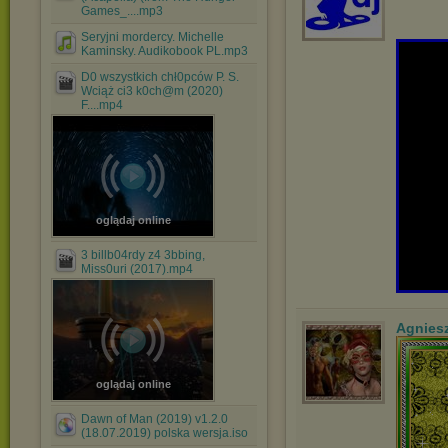
Games_....mp3
Seryjni mordercy. Michelle
Kaminsky. Audikobook PL.mp3
D0 wszystkich chł0pców P. S.
Wciąż ci3 k0ch@m (2020)
F....mp4
oglądaj online
3 billb04rdy z4 3bbing,
Miss0uri (2017).mp4
Agnies
oglądaj online
Dawn of Man (2019) v1.2.0
(18.07.2019) polska wersja.iso