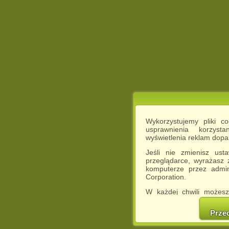
Wykorzystujemy pliki c
usprawnienia korzyst
wyświetlenia reklam dop
Jeśli nie zmienisz ust
przeglądarce, wyrażasz
komputerze przez admin
Corporation.
W każdej chwili możesz
cookies w swojej przeglą
w naszej Pol
Prze
http://chomikuj.pl/Polity