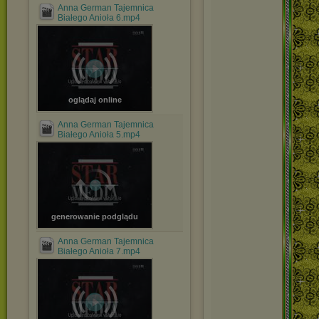
Anna German Tajemnica
Białego Anioła 6.mp4
oglądaj online
Anna German Tajemnica
Białego Anioła 5.mp4
generowanie podglądu
Anna German Tajemnica
Białego Anioła 7.mp4