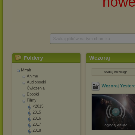
Szukaj plików na tym chomiku
Foldery
Wczoraj
Mrrah
sortuj według:
Anime
Audiobooki
Wczoraj Yesterd
Ćwiczenia
Ebooki
Filmy
<2015
2015
2016
2017
oglądaj online
2018