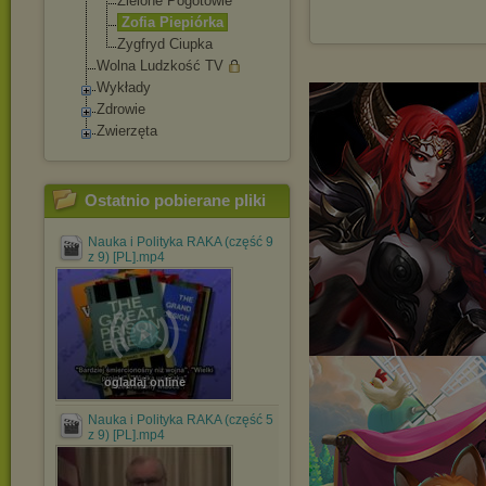
Zielone Pogotowie
Zofia Piepiórka
Zygfryd Ciupka
Wolna Ludzkość TV
Wykłady
Zdrowie
Zwierzęta
Ostatnio pobierane pliki
Nauka i Polityka RAKA (część 9
z 9) [PL].mp4
oglądaj online
Nauka i Polityka RAKA (część 5
z 9) [PL].mp4