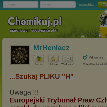
Chomik
Hasło
zapomniałem
MrHeniacz
MrHeniacz
widziany: 21.03.2
Prezent
Ulubiony
Wiadomość