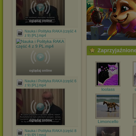
oglądaj online
Nauka i Polityka RAKA (część 4
z 9) [PL].mp4
Zaprzyjaźnion
oglądaj online
Nauka i Polityka RAKA (część 6
z 9) [PL].mp4
loolass
oglądaj online
Limoncello
Nauka i Polityka RAKA (część 8
z 9) [PL].mp4