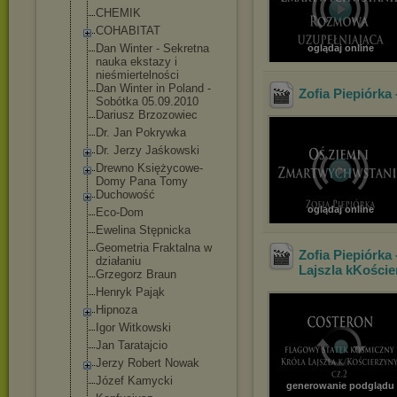
CHEMIK
COHABITAT
Dan Winter - Sekretna
oglądaj online
nauka ekstazy i
nieśmiertelnoś
ci
Dan Winter in Poland -
Zofia Piepiórka
Sobótka 05.09.2010
Dariusz Brzozowiec
Dr. Jan Pokrywka
Dr. Jerzy Jaśkowski
Drewno Księżycowe-
Dom
y Pana Tomy
Duchowość
oglądaj online
Eco-Dom
Ewelina Stępnicka
Geometria Fraktalna w
Zofia Piepiórk
działaniu
Lajszla kKoście
Grzegorz Braun
Henryk Pająk
Hipnoza
Igor Witkowski
Jan Taratajcio
Jerzy Robert Nowak
Józef Kamycki
generowanie podglądu