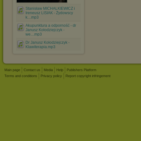
Stanisław MICHALKIEWICZ i
Ireneusz LISIAK - Żydowscy
k....mp3
Akupunktura a odporność - dr
Janusz Kołodziejczyk -
we....mp3
Dr Janusz Kołodziejczyk -
Klawiterapia.mp3
Main page
Contact us
Media
Help
Publishers Platform
Terms and conditions
Privacy policy
Report copyright infringement