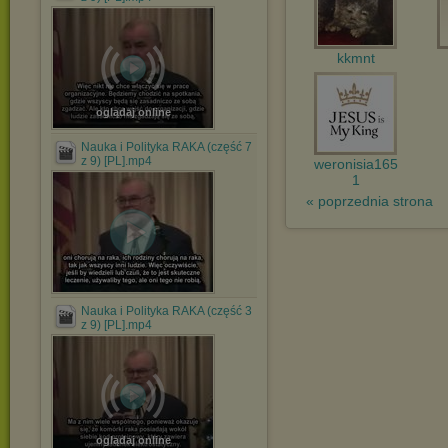
kkmnt
oglądaj online
Nauka i Polityka RAKA (część 7
z 9) [PL].mp4
weronisia165
1
« poprzednia strona
Nauka i Polityka RAKA (część 3
z 9) [PL].mp4
oglądaj online