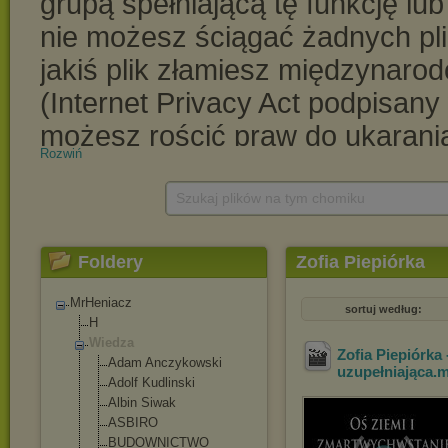
Rozwiń
Szukaj plików na tym chomiku
Foldery
Zofia Piepiórka
MrHeniacz
sortuj według:
H
Wiedza
Zofia Piepiórka
Adam Anczykowski
uzupełniająca
.
Adolf Kudlinski
Albin Siwak
ASBIRO
BUDOWNICTWO