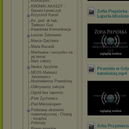
Konfucjusz
KRONIKI AKASZY -
Danuta Lenarczyk
Zofia Piepiórk
Krzysztof Karoń
Lajszla kKoście
Ks. prof. dr hab.
Tadeusz Guz
Kwantowa Komunikacja
Leszek Żebrowski
Marcin Dachtera
Maria Bucardi
Marihuana i wszystko na
oglądaj online
jej temat
Nam zależy
Nauka Języków
Piramida w Gdyn
NEOS Mateusz
katolickiej
.mp4
Jarosiewicz
Nostradamus Prawdziwy
Odkrywamy zakryte
Ogród bez tajemnic
Piotr Zychowicz
Pod Mikroskopem
Podstawy ekonomii
oglądaj online
matematycznej - Chiang
- książka
Polimaty
Arka Przymierza
Prawo morskie