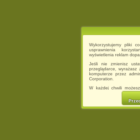
Wykorzystujemy pliki c
usprawnienia korzyst
wyświetlenia reklam dop
Jeśli nie zmienisz ust
przeglądarce, wyrażasz
komputerze przez admin
Corporation.
W każdej chwili możesz
cookies w swojej przeglą
w naszej Pol
Prze
http://chomikuj.pl/Polity
Jednocześnie informuje
może spowodować ogr
Chomikuj.pl.
W przypadku braku twojej
prosimy o opuszczenie se