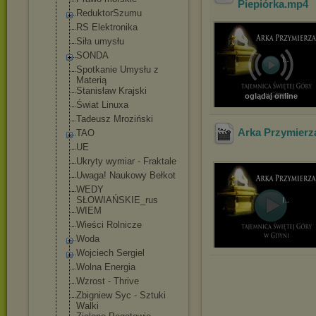
Piepiórka
.mp4
ReduktorSzumu
RS Elektronika
Siła umysłu
SONDA
Spotkanie Umysłu z
Materią
Stanisław Krajski
oglądaj online
Świat Linuxa
Tadeusz Mroziński
Arka Przymierza
TAO
UE
Ukryty wymiar - Fraktale
Uwaga! Naukowy Bełkot
WEDY
SŁOWIAŃSKIE_ru
s
WIEM
Wieści Rolnicze
Woda
Wojciech Sergiel
Wolna Energia
Wzrost - Thrive
Zbigniew Syc - Sztuki
Walki