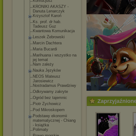
Konfucjusz
KRONIKI AKASZY -
Danuta Lenarczyk
Krzysztof Karoń
Ks. prof. dr hab.
Tadeusz Guz
Kwantowa Komunikacja
Leszek Żebrowski
Marcin Dachtera
Maria Bucardi
Marihuana i wszystko na
jej temat
Nam zależy
Nauka Języków
NEOS Mateusz
Jarosiewicz
Nostradamus Prawdziwy
Odkrywamy zakryte
Ogród bez tajemnic
Zaprzyjaźnion
Piotr Zychowicz
Pod Mikroskopem
Podstawy ekonomii
matematycznej - Chiang
- książka
Polimaty
Prawo morskie