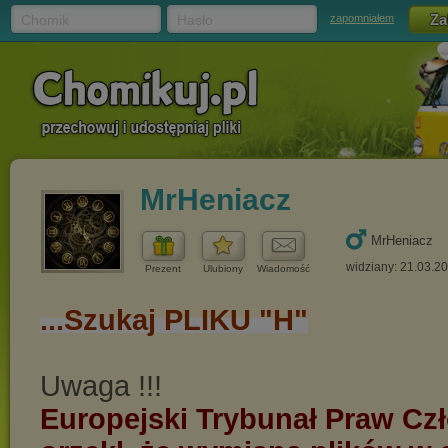
Chomik
Hasło
zapomniałem
MrHeniacz
MrHeniacz
widziany: 21.03.2
Prezent
Ulubiony
Wiadomość