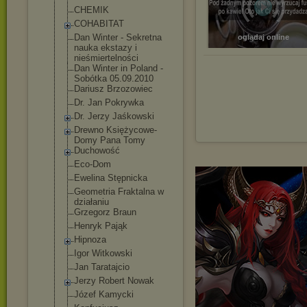
CHEMIK
COHABITAT
Dan Winter - Sekretna
oglądaj online
nauka ekstazy i
nieśmiertelnoś
ci
Dan Winter in Poland -
Sobótka 05.09.2010
Dariusz Brzozowiec
Dr. Jan Pokrywka
Dr. Jerzy Jaśkowski
Drewno Księżycowe-
Dom
y Pana Tomy
Duchowość
Eco-Dom
Ewelina Stępnicka
Geometria Fraktalna w
działaniu
Grzegorz Braun
Henryk Pająk
Hipnoza
Igor Witkowski
Jan Taratajcio
Jerzy Robert Nowak
Józef Kamycki