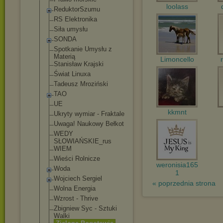
loolass
ReduktorSzumu
RS Elektronika
Siła umysłu
SONDA
Spotkanie Umysłu z
Materią
Limoncello
Stanisław Krajski
Świat Linuxa
Tadeusz Mroziński
TAO
UE
kkmnt
Ukryty wymiar - Fraktale
Uwaga! Naukowy Bełkot
WEDY
SŁOWIAŃSKIE_ru
s
WIEM
Wieści Rolnicze
weronisia165
Woda
1
Wojciech Sergiel
« poprzednia strona
Wolna Energia
Wzrost - Thrive
Zbigniew Syc - Sztuki
Walki