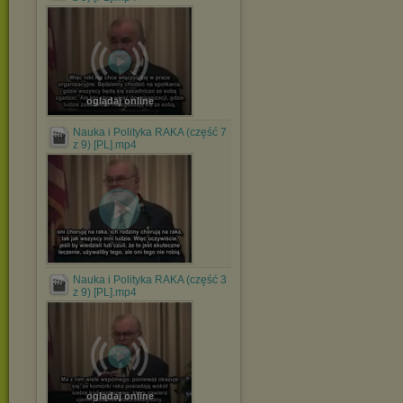
oglądaj online
Nauka i Polityka RAKA (część 7
z 9) [PL].mp4
Nauka i Polityka RAKA (część 3
z 9) [PL].mp4
oglądaj online