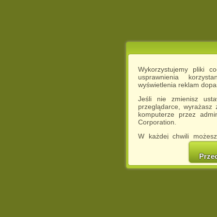
Wykorzystujemy pliki c
usprawnienia korzyst
wyświetlenia reklam dop
Jeśli nie zmienisz ust
przeglądarce, wyrażasz
komputerze przez admin
Corporation.
W każdej chwili możesz
cookies w swojej przeglą
w naszej Pol
Prze
http://chomikuj.pl/Polity
Jednocześnie informuje
może spowodować ogr
Chomikuj.pl.
W przypadku braku twojej
prosimy o opuszczenie se