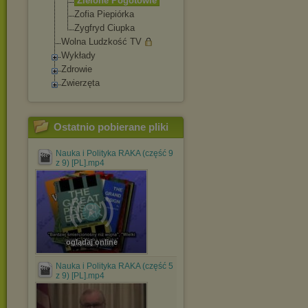
Zielone Pogotowie
Zofia Piepiórka
Zygfryd Ciupka
Wolna Ludzkość TV
Wykłady
Zdrowie
Zwierzęta
Ostatnio pobierane pliki
Nauka i Polityka RAKA (część 9
z 9) [PL].mp4
oglądaj online
Nauka i Polityka RAKA (część 5
z 9) [PL].mp4