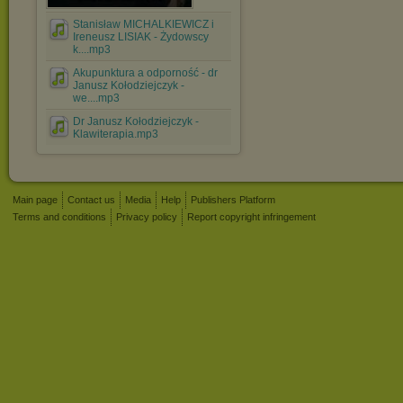
Stanisław MICHALKIEWICZ i
Ireneusz LISIAK - Żydowscy
k....mp3
Akupunktura a odporność - dr
Janusz Kołodziejczyk -
we....mp3
Dr Janusz Kołodziejczyk -
Klawiterapia.mp3
Main page
Contact us
Media
Help
Publishers Platform
Terms and conditions
Privacy policy
Report copyright infringement