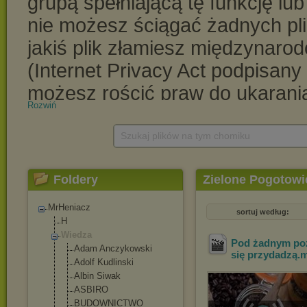
Rozwiń
Szukaj plików na tym chomiku
Foldery
Zielone Pogotowi
MrHeniacz
sortuj według:
H
Wiedza
Pod żadnym poz
Adam Anczykowski
się przydadzą
.
Adolf Kudlinski
Albin Siwak
ASBIRO
BUDOWNICTWO