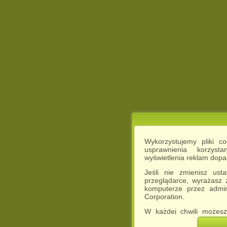
Wykorzystujemy pliki c
usprawnienia korzyst
wyświetlenia reklam dop
Jeśli nie zmienisz ust
przeglądarce, wyrażasz
komputerze przez admin
Corporation.
W każdej chwili możesz
cookies w swojej przeglą