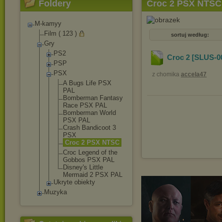
Foldery
Croc 2 PSX NTSC
M-kamyy
Film ( 123 )
sortuj według:
Gry
PS2
Croc 2 [SLUS-0
PSP
PSX
z chomika
accela47
A Bugs Life PSX
PAL
Bomberman Fantasy
Race PSX PAL
Bomberman World
PSX PAL
Crash Bandicoot 3
PSX
Croc 2 PSX NTSC
Croc Legend of the
Gobbos PSX PAL
Disney's Little
Mermaid 2 PSX PAL
Ukryte obiekty
Muzyka