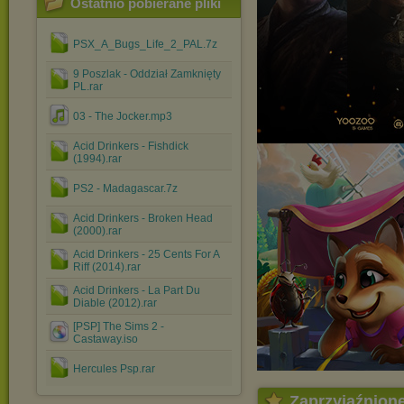
Ostatnio pobierane pliki
PSX_A_Bugs_Life_2_PAL.7z
9 Poszlak - Oddział Zamknięty
PL.rar
03 - The Jocker.mp3
Acid Drinkers - Fishdick
(1994).rar
PS2 - Madagascar.7z
Acid Drinkers - Broken Head
(2000).rar
Acid Drinkers - 25 Cents For A
Riff (2014).rar
Acid Drinkers - La Part Du
Diable (2012).rar
[PSP] The Sims 2 -
Castaway.iso
Hercules Psp.rar
Zaprzyjaźnion