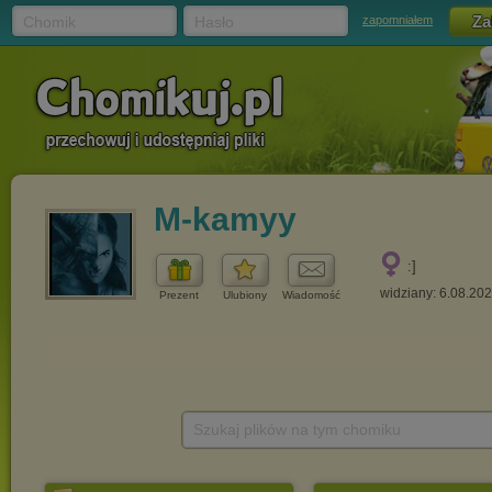
Chomik
Hasło
zapomniałem
M-kamyy
:]
widziany: 6.08.20
Prezent
Ulubiony
Wiadomość
Szukaj plików na tym chomiku