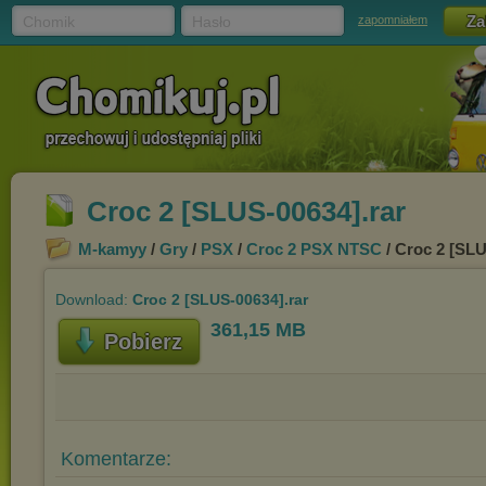
Chomik
Hasło
zapomniałem
Croc 2 [SLUS-00634].rar
M-kamyy
/
Gry
/
PSX
/
Croc 2 PSX NTSC
/ Croc 2 [SLU
Download:
Croc 2 [SLUS-00634].rar
361,15 MB
Pobierz
Komentarze: