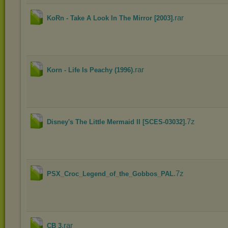
.rar
KoRn - Take A Look In The Mirror [2003]
.rar
Korn - Life Is Peachy (1996)
.7z
Disney's The Little Mermaid II [SCES-03032]
.7z
PSX_Croc_Legend_of_the_Gobbos_PAL
.rar
CB 3