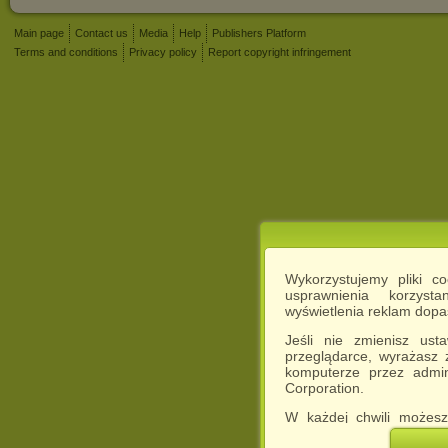
Main page
Contact us
Media
Help
Publishers Platform
Terms and conditions
Privacy policy
Report copyright infringement
Wykorzystujemy pliki c
usprawnienia korzyst
wyświetlenia reklam dop
Jeśli nie zmienisz ust
przeglądarce, wyrażasz
komputerze przez admin
Corporation.
W każdej chwili możesz
cookies w swojej przeglą