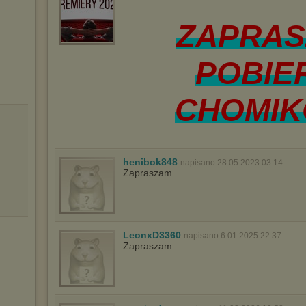
ZAPRAS
POBIER
CHOMIK
henibok848
napisano 28.05.2023 03:14
Zapraszam
LeonxD3360
napisano 6.01.2025 22:37
Zapraszam