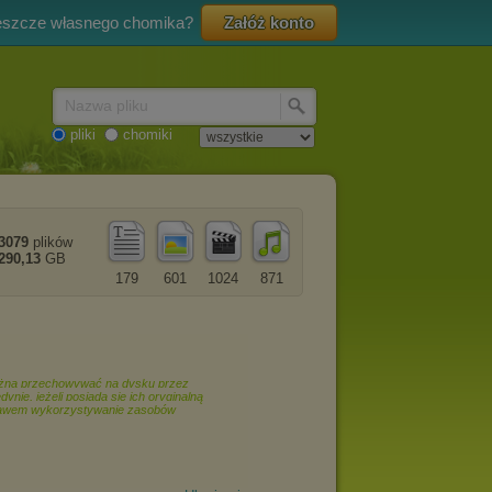
eszcze własnego chomika?
Załóż konto
Nazwa pliku
pliki
chomiki
3079
plików
290,13
GB
179
601
1024
871