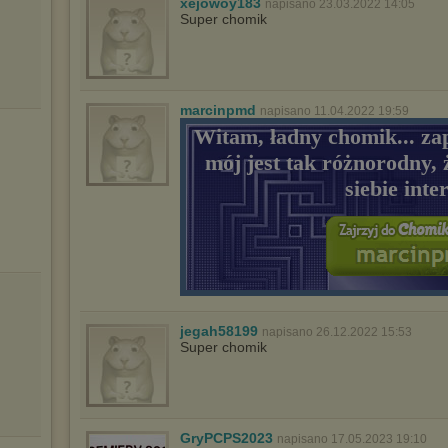
W przypadku braku twojej zgody na akceptację cookies niestety
xejowoy183
napisano 23.03.2022 14:05
prosimy o opuszczenie serwisu chomikuj.pl.
Super chomik
Wykorzystanie plików cookies
przez
Zaufanych Partnerów
(dostosowanie reklam do Twoich potrzeb, analiza skuteczności działań
marketingowych).
Wyrażenie sprzeciwu spowoduje, że wyświetlana Ci reklama nie
marcinpmd
napisano 11.04.2022 19:59
będzie dopasowana do Twoich preferencji, a będzie to reklama
Witam, ładny chomik... za
wyświetlona przypadkowo.
mój jest tak różnorodny, 
Istnieje możliwość zmiany ustawień przeglądarki internetowej w
sposób uniemożliwiający przechowywanie plików cookies na
siebie inte
urządzeniu końcowym. Można również usunąć pliki cookies,
dokonując odpowiednich zmian w ustawieniach przeglądarki
internetowej.
Pełną informację na ten temat znajdziesz pod adresem
http://chomikuj.pl/PolitykaPrywatnosci.aspx
.
jegah58199
napisano 26.12.2022 15:53
Super chomik
GryPCPS2023
napisano 17.05.2023 19:10