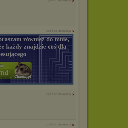
zgłoś do usunięcia
zgłoś do usunięcia
praszam również do mnie,
że każdy znajdzie coś dla
resującego
zgłoś do usunięcia
zgłoś do usunięcia