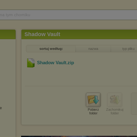
 na tym chomiku
Shadow Vault
sortuj według:
nazwa
typ pliku
Shadow Vault
.zip
re
Pobierz
Zachomikuj
folder
folder