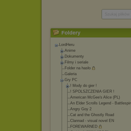
Szukaj plików
Foldery
LordHeru
Anime
Dokumenty
Filmy i seriale
Folder na hasło
Galeria
Gry PC
! Mody do gier !
! SPOLSZCZENIA GIER !
American McGee's Alice (PL)
An Elder Scrolls Legend - Battlespi
Angry Goy 2
Cat and the Ghostly Road
Clannad - visual novel EN
FOREWARNED