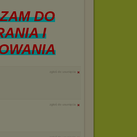
ZAM DO
ANIA I
OWANIA
zgłoś do usunięcia
zgłoś do usunięcia