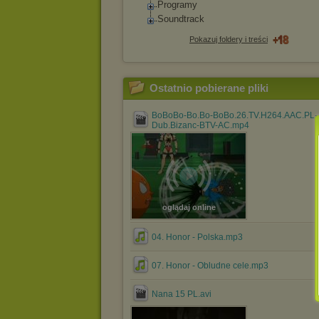
Programy
Soundtrack
Pokazuj foldery i treści
Ostatnio pobierane pliki
BoBoBo-Bo.Bo-BoBo.26.TV.H264.AAC.PL-
Dub.Bizanc-BTV-AC.mp4
oglądaj online
04. Honor - Polska.mp3
07. Honor - Obludne cele.mp3
Nana 15 PL.avi