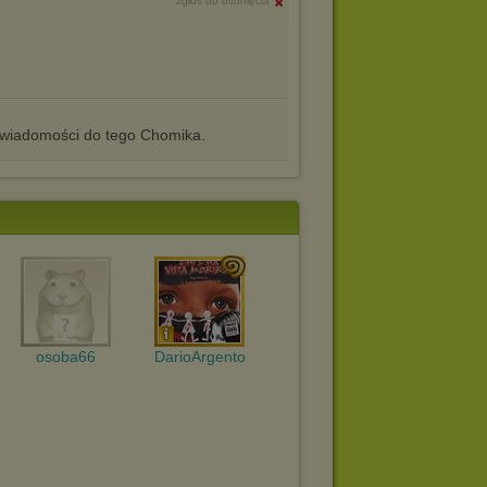
zgłoś do usunięcia
iadomości do tego Chomika.
osoba66
DarioArgento