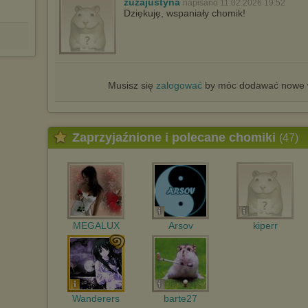
zuzajustyna
napisano 11.02.2026 19:52
Dziękuję, wspaniały chomik!
Musisz się
zalogować
by móc dodawać nowe w
Zaprzyjaźnione i polecane chomiki
(47)
MEGALUX
Arsov
kiperr
Wanderers
barte27