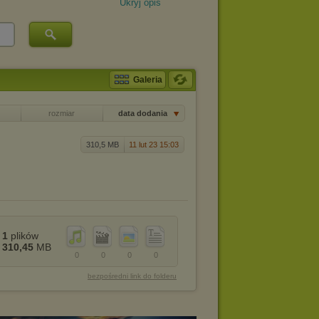
Ukryj opis
Galeria
rozmiar
data dodania
310,5 MB
11 lut 23 15:03
1
plików
310,45
MB
0
0
0
0
bezpośredni link do folderu