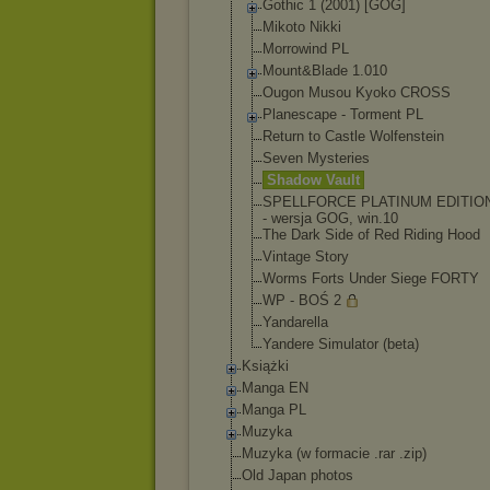
Gothic 1 (2001) [GOG]
Mikoto Nikki
Morrowind PL
Mount&Blade 1.010
Ougon Musou Kyoko CROSS
Planescape - Torment PL
Return to Castle Wolfenstein
Seven Mysteries
Shadow Vault
SPELLFORCE PLATINUM EDITION
- wersja GOG, win.10
The Dark Side of Red Riding Hood
Vintage Story
Worms Forts Under Siege FORTY
WP - BOŚ 2
Yandarella
Yandere Simulator (beta)
Książki
Manga EN
Manga PL
Muzyka
Muzyka (w formacie .rar .zip)
Old Japan photos