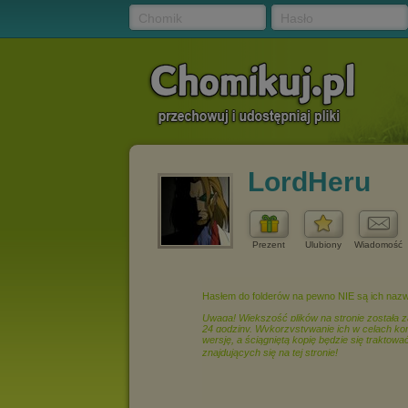
Chomik
Hasło
LordHeru
Prezent
Ulubiony
Wiadomość