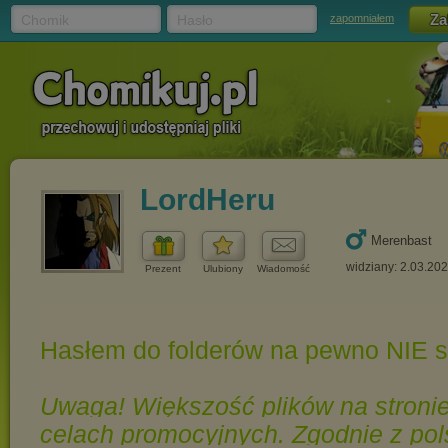
Chomik
Hasło
zapomniałem
LordHeru
Merenbast
widziany: 2.03.20
Prezent
Ulubiony
Wiadomość