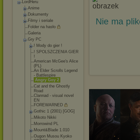
LordHeru
Anime
Dokumenty
Nie ma pli
Filmy i seriale
Folder na hasło
Galeria
Gry PC
! Mody do gier !
! SPOLSZCZENIA GIER
!
American McGee's Alice
(PL)
An Elder Scrolls Legend
- Battlespire
Angry Goy 2
Cat and the Ghostly
Road
Clannad - visual novel
EN
FOREWARNED
Gothic 1 (2001) [GOG]
Mikoto Nikki
Morrowind PL
Mount&Blade 1.010
Ougon Musou Kyoko