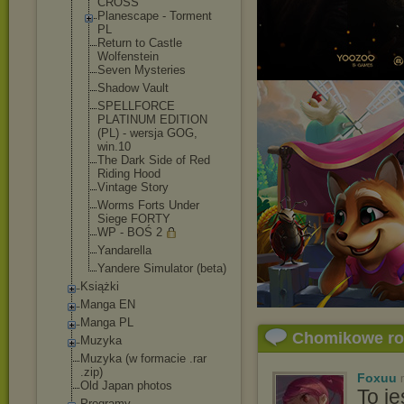
CROSS
Planescape - Torment
PL
Return to Castle
Wolfenstein
Seven Mysteries
Shadow Vault
SPELLFORCE
PLATINUM EDITION
(PL) - wersja GOG,
win.10
The Dark Side of Red
Riding Hood
Vintage Story
Worms Forts Under
Siege FORTY
WP - BOŚ 2
Yandarella
Yandere Simulator (beta)
Książki
Manga EN
Manga PL
Chomikowe r
Muzyka
Muzyka (w formacie .rar
.zip)
Foxuu
Old Japan photos
To j
Programy