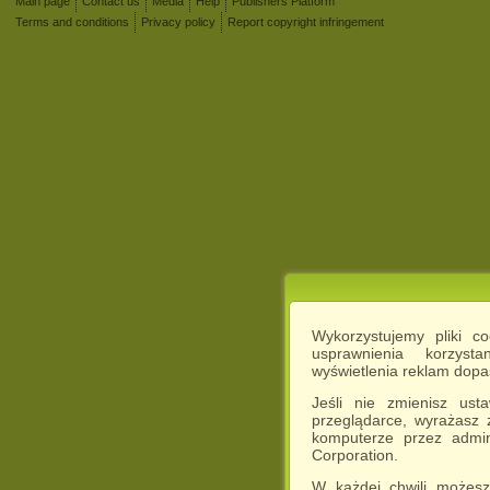
Main page
Contact us
Media
Help
Publishers Platform
Terms and conditions
Privacy policy
Report copyright infringement
Wykorzystujemy pliki c
usprawnienia korzyst
wyświetlenia reklam dop
Jeśli nie zmienisz ust
przeglądarce, wyrażasz
komputerze przez admin
Corporation.
W każdej chwili możesz