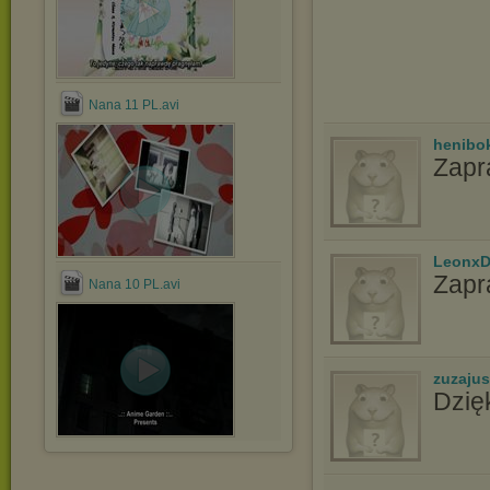
Nana 11 PL.avi
henibo
Zapr
LeonxD
Zapr
Nana 10 PL.avi
zuzaju
Dzię