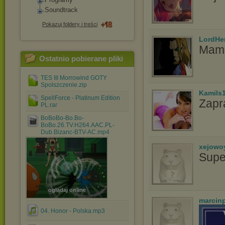
Soundtrack
Pokazuj foldery i treści
LordHe
Mam 
Ostatnio pobierane pliki
TES III Morrowind GOTY
Spolszczenie.zip
Kamils
SpellForce - Platinum Edition
Zapr
PL.rar
BoBoBo-Bo.Bo-
BoBo.26.TV.H264.AAC.PL-
Dub.Bizanc-BTV-AC.mp4
xejowo
Supe
oglądaj online
marcin
04. Honor - Polska.mp3