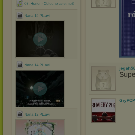
07. Honor - Obludne cele.mp3
r
Nana 15 PL.avi
Nana 14 PL.avi
jegah5
Supe
GryPCP
Nana 12 PL.avi