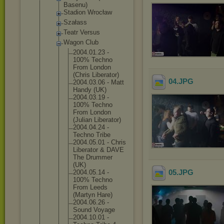
Basenu)
Stadion Wrocław
Szałass
Teatr Versus
Wagon Club
2004.01.
23 -
100% Techno
From London
(Chris Liberato
r)
04
.JPG
2004.03.
06 - Matt
Handy (UK)
2004.03.
19 -
100% Techno
From London
(Julian Liberato
r)
2004.04.
24 -
Techno Tribe
2004.05.
01 - Chris
Liberato
r & DAVE
The Drummer
(UK)
05
.JPG
2004.05.
14 -
100% Techno
From Leeds
(Martyn Hare)
2004.06.
26 -
Sound Voyage
2004.10.
01 -