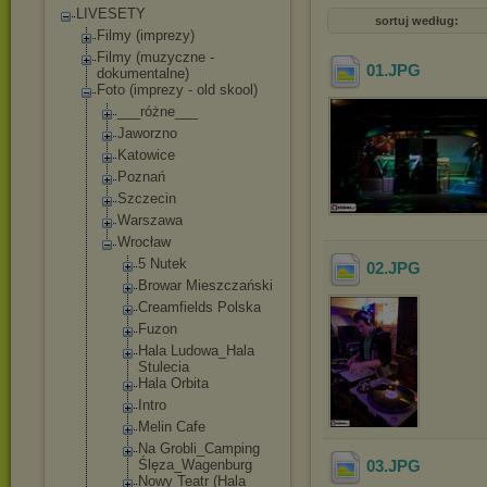
LIVESETY
sortuj według:
Filmy (imprezy)
Filmy (muzyczne -
01
.JPG
dokumentalne)
Foto (imprezy - old skool)
___różne___
Jaworzno
Katowice
Poznań
Szczecin
Warszawa
Wrocław
5 Nutek
02
.JPG
Browar Mieszczańsk
i
Creamfields Polska
Fuzon
Hala Ludowa_Hala
Stulecia
Hala Orbita
Intro
Melin Cafe
Na Grobli_Camp
ing
Ślęza_Wagen
burg
03
.JPG
Nowy Teatr (Hala