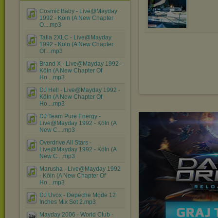
Cosmic Baby - Live@Mayday
1992 - Köln (A New Chapter
O....mp3
Talla 2XLC - Live@Mayday
1992 - Köln (A New Chapter
Of....mp3
Brand X - Live@Mayday 1992 -
Köln (A New Chapter Of
Ho....mp3
DJ Hell - Live@Mayday 1992 -
Köln (A New Chapter Of
Ho....mp3
DJ Team Pure Energy -
Live@Mayday 1992 - Köln (A
New C....mp3
Overdrive All Stars -
Live@Mayday 1992 - Köln (A
New C....mp3
Marusha - Live@Mayday 1992
- Köln (A New Chapter Of
Ho....mp3
DJ Uvox - Depeche Mode 12
Inches Mix Set 2.mp3
Mayday 2006 - World Club -