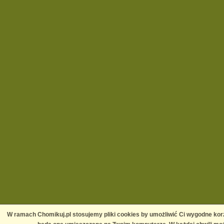
W ramach Chomikuj.pl stosujemy pliki cookies by umożliwić Ci wygodne korz