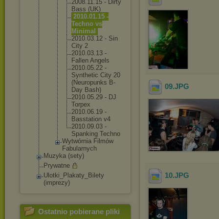
2008.11.
15 - Dirty
Bass (UK)
2010.01.
15 -
Techno vs
Minimal
2010.03.
12 - Sin
City 2
2010.03.
13 -
Fallen Angels
2010.05.
22 -
Syntheti
c City 20
(Neuropu
nks B-
09
.JPG
Day Bash)
2010.05.
29 - DJ
Torpex
2010.06.
19 -
Basstati
on v4
2010.09.
03 -
Spanking Techno
Wytwórnia Filmów
Fabularnych
Muzyka (sety)
Prywatne
10
.JPG
Ulotki_Plakaty_Bi
lety
(imprezy)
Ostatnio pobierane pliki