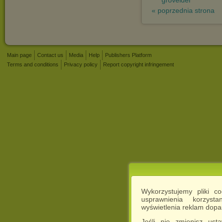
groveider
« poprzednia strona
Main page
Contact us
Media
Help
Publishers Platform
Terms and conditions
Privacy policy
Report copyright infringement
Wykorzystujemy pliki c
usprawnienia korzyst
wyświetlenia reklam dop
Jeśli nie zmienisz ust