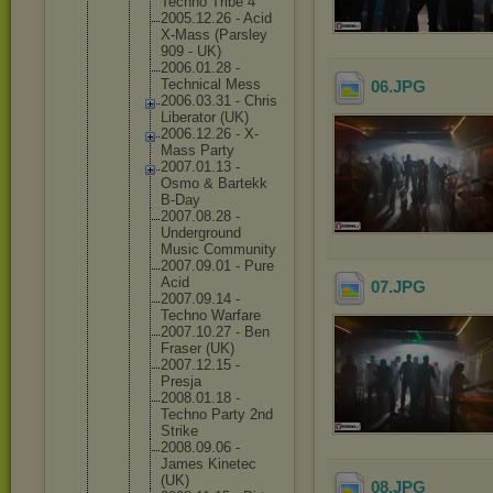
Techno Tribe 4
2005.12.
26 - Acid
X-Mass (Parsley
909 - UK)
2006.01.
28 -
Technica
l Mess
06
.JPG
2006.03.
31 - Chris
Liberato
r (UK)
2006.12.
26 - X-
Mass Party
2007.01.
13 -
Osmo & Bartekk
B-Day
2007.08.
28 -
Undergro
und
Music Communit
y
2007.09.
01 - Pure
Acid
07
.JPG
2007.09.
14 -
Techno Warfare
2007.10.
27 - Ben
Fraser (UK)
2007.12.
15 -
Presja
2008.01.
18 -
Techno Party 2nd
Strike
2008.09.
06 -
James Kinetec
(UK)
08
.JPG