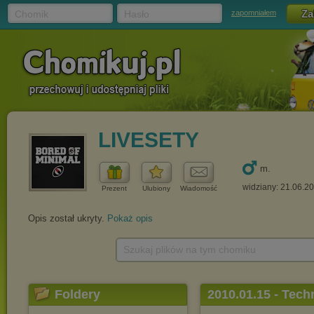
Chomik
Hasło
zapomniałem
LIVESETY
m.
widziany: 21.06.2
Prezent
Ulubiony
Wiadomość
Opis został ukryty.
Pokaż opis
Szukaj plików na tym chomiku
Foldery
2010.01.15 - Tech