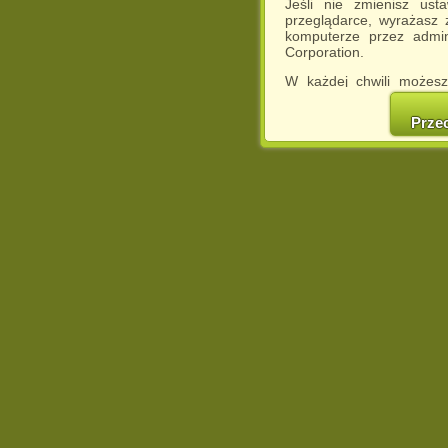
Jeśli nie zmienisz ust
przeglądarce, wyrażasz
komputerze przez admin
Corporation.
W każdej chwili możesz
cookies w swojej przeglą
w naszej Pol
Prze
http://chomikuj.pl/Polity
Jednocześnie informuje
może spowodować ogr
Chomikuj.pl.
W przypadku braku twojej
prosimy o opuszczenie se
Wykorzystanie plików c
(dostosowanie reklam do
działań marketingowych).
Wyrażenie sprzeciwu spo
będzie dopasowana do Tw
wyświetlona przypadkowo
Istnieje możliwość zmian
sposób uniemożliwiając
urządzeniu końcowym. M
dokonując odpowiednich