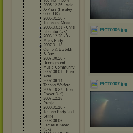
Techno Tribe 4
2005.12.
26 - Acid
X-Mass (Parsley
909 - UK)
2006.01.
28 -
Technica
l Mess
2006.03.
31 - Chris
PICT0006
.jpg
Liberato
r (UK)
2006.12.
26 - X-
Mass Party
2007.01.
13 -
Osmo & Bartekk
B-Day
2007.08.
28 -
Undergro
und
Music Communit
y
2007.09.
01 - Pure
Acid
2007.09.
14 -
PICT0007
.jpg
Techno Warfare
2007.10.
27 - Ben
Fraser (UK)
2007.12.
15 -
Presja
2008.01.
18 -
Techno Party 2nd
Strike
2008.09.
06 -
James Kinetec
(UK)