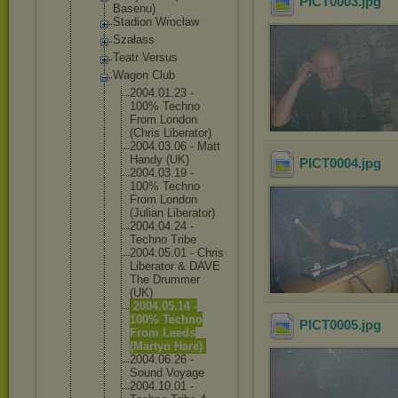
PICT0003
.jpg
Basenu)
Stadion Wrocław
Szałass
Teatr Versus
Wagon Club
2004.01.
23 -
100% Techno
From London
(Chris Liberato
r)
2004.03.
06 - Matt
Handy (UK)
PICT0004
.jpg
2004.03.
19 -
100% Techno
From London
(Julian Liberato
r)
2004.04.
24 -
Techno Tribe
2004.05.
01 - Chris
Liberato
r & DAVE
The Drummer
(UK)
2004.05.
14 -
100% Techno
PICT0005
.jpg
From Leeds
(Martyn Hare)
2004.06.
26 -
Sound Voyage
2004.10.
01 -