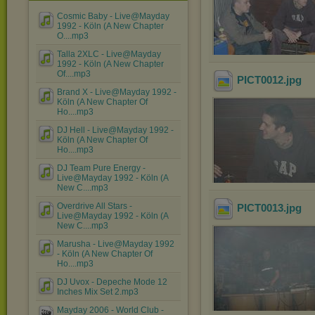
Cosmic Baby - Live@Mayday
1992 - Köln (A New Chapter
O....mp3
Talla 2XLC - Live@Mayday
1992 - Köln (A New Chapter
Of....mp3
PICT0012
.jpg
Brand X - Live@Mayday 1992 -
Köln (A New Chapter Of
Ho....mp3
DJ Hell - Live@Mayday 1992 -
Köln (A New Chapter Of
Ho....mp3
DJ Team Pure Energy -
Live@Mayday 1992 - Köln (A
New C....mp3
Overdrive All Stars -
PICT0013
.jpg
Live@Mayday 1992 - Köln (A
New C....mp3
Marusha - Live@Mayday 1992
- Köln (A New Chapter Of
Ho....mp3
DJ Uvox - Depeche Mode 12
Inches Mix Set 2.mp3
Mayday 2006 - World Club -