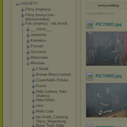
LIVESETY
sortuj według:
Filmy (imprezy)
« poprzednia strona
Filmy (muzyczne -
dokumentalne)
Foto (imprezy - old skool)
PICT0001
.jpg
___różne___
Jaworzno
Katowice
Poznań
Szczecin
Warszawa
Wrocław
5 Nutek
Browar Mieszczańsk
i
PICT0002
.jpg
Creamfields Polska
Fuzon
Hala Ludowa_Hala
Stulecia
Hala Orbita
Intro
Melin Cafe
Na Grobli_Camp
ing
Ślęza_Wagen
burg
Nowy Teatr (Hala