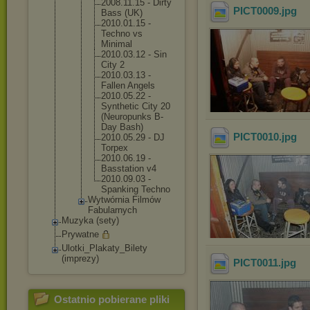
2008.11.
15 - Dirty
PICT0009
.jpg
Bass (UK)
2010.01.
15 -
Techno vs
Minimal
2010.03.
12 - Sin
City 2
2010.03.
13 -
Fallen Angels
2010.05.
22 -
Syntheti
c City 20
(Neuropu
nks B-
Day Bash)
PICT0010
.jpg
2010.05.
29 - DJ
Torpex
2010.06.
19 -
Basstati
on v4
2010.09.
03 -
Spanking Techno
Wytwórnia Filmów
Fabularnych
Muzyka (sety)
Prywatne
Ulotki_Plakaty_Bi
lety
(imprezy)
PICT0011
.jpg
Ostatnio pobierane pliki