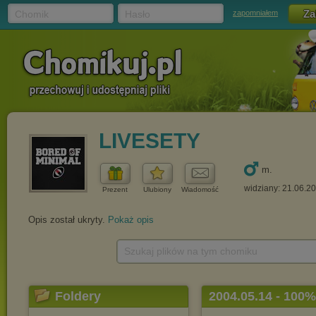
Chomik
Hasło
zapomniałem
LIVESETY
m.
widziany: 21.06.2
Prezent
Ulubiony
Wiadomość
Opis został ukryty.
Pokaż opis
Szukaj plików na tym chomiku
Foldery
2004.05.14 - 100