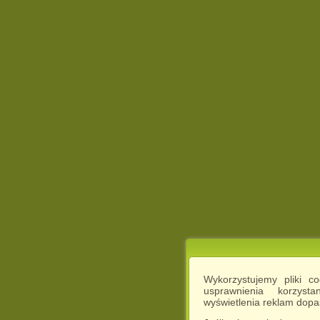
Wykorzystujemy pliki c
usprawnienia korzyst
wyświetlenia reklam dop