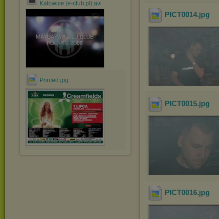
Katowice (e-club.pl).avi
PICT0014
.jpg
Printed.jpg
PICT0015
.jpg
PICT0016
.jpg