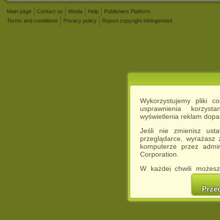
Main page
Contact us
Media
Help
Publishers Platform
Terms and conditions
Privacy policy
Report copyright infringement
Wykorzystujemy pliki c
usprawnienia korzyst
wyświetlenia reklam dop
Jeśli nie zmienisz ust
przeglądarce, wyrażasz
komputerze przez admin
Corporation.
W każdej chwili możesz
cookies w swojej przeglą
w naszej Pol
Prze
http://chomikuj.pl/Polity
Jednocześnie informuje
może spowodować ogr