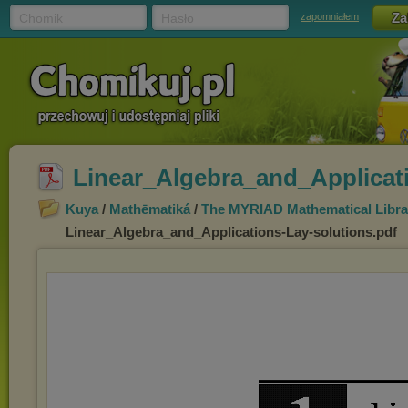
Chomik
Hasło
zapomniałem
Linear_Algebra_and_Applicati
Kuya
/
Mathēmatiká
/
The MYRIAD Mathematical Library
Linear_Algebra_and_Applications-Lay-solutions.pdf