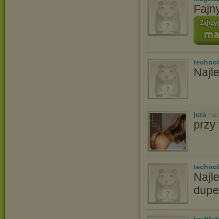
Fajn
techno
Najle
jura
nap
przy
techno
Najl
dupe