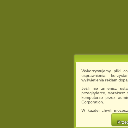
Wykorzystujemy pliki c
usprawnienia korzyst
wyświetlenia reklam dop
Jeśli nie zmienisz ust
przeglądarce, wyrażasz
komputerze przez admin
Corporation.
W każdej chwili możesz
cookies w swojej przeglą
w naszej Pol
Prze
http://chomikuj.pl/Polity