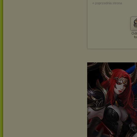
« poprzednia strona
Odt
fo