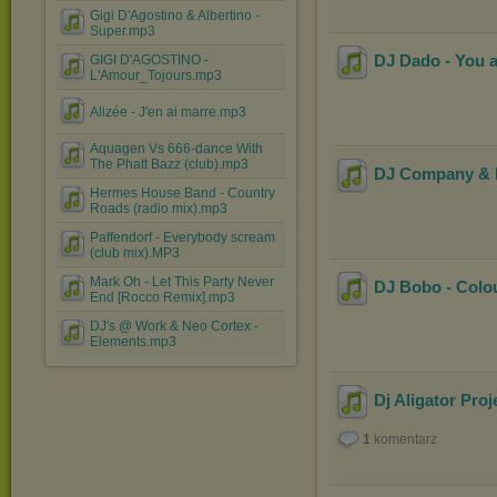
Gigi D'Agostino & Albertino -
Super.mp3
DJ Dado - You a
GIGI D'AGOSTINO -
L'Amour_Tojours.mp3
Alizée - J'en ai marre.mp3
Aquagen Vs 666-dance With
The Phatt Bazz (club).mp3
DJ Company & F
Hermes House Band - Country
Roads (radio mix).mp3
Paffendorf - Everybody scream
(club mix).MP3
Mark Oh - Let This Party Never
DJ Bobo - Colour
End [Rocco Remix].mp3
DJ's @ Work & Neo Cortex -
Elements.mp3
Dj Aligator Proj
1
komentarz