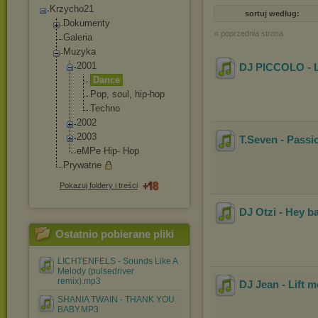
Krzycho21
sortuj według:
Dokumenty
« poprzednia strona
Galeria
Muzyka
2001
DJ PICCOLO - L
Dance
Pop, soul, hip-hop
Techno
2002
2003
T.Seven - Passio
eMPe Hip- Hop
Prywatne
Pokazuj foldery i treści
DJ Otzi - Hey b
Ostatnio pobierane pliki
LICHTENFELS - Sounds Like A
Melody (pulsedriver
remix).mp3
DJ Jean - Lift 
SHANIA TWAIN - THANK YOU
BABY.MP3