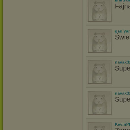
kraftfah
Fajna
ganiya
Świe
navak3
Supe
navak3
Supe
KevinP