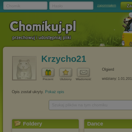
Chomik
Hasło
zapomniałem
Krzycho21
Olgierd
widziany: 1.01.20
Prezent
Ulubiony
Wiadomość
Opis został ukryty.
Pokaż opis
Szukaj plików na tym chomiku
Foldery
Dance