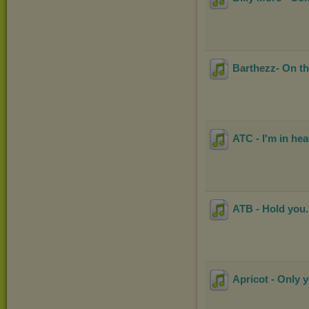
Barthezz- On t
ATC - I'm in he
ATB - Hold you
Apricot - Only 