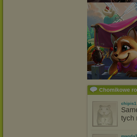
Chomikowe r
chipis1
Same 
tych
magda3