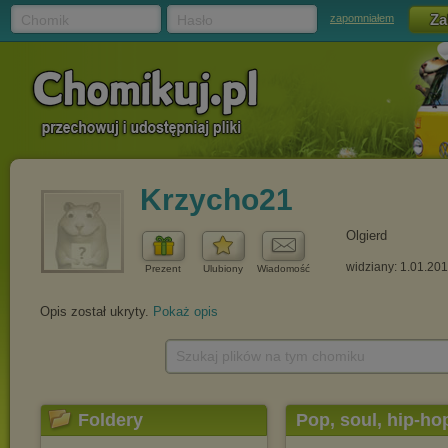
Chomik
Hasło
zapomniałem
Krzycho21
Olgierd
widziany: 1.01.20
Prezent
Ulubiony
Wiadomość
Opis został ukryty.
Pokaż opis
Szukaj plików na tym chomiku
Foldery
Pop, soul, hip-ho