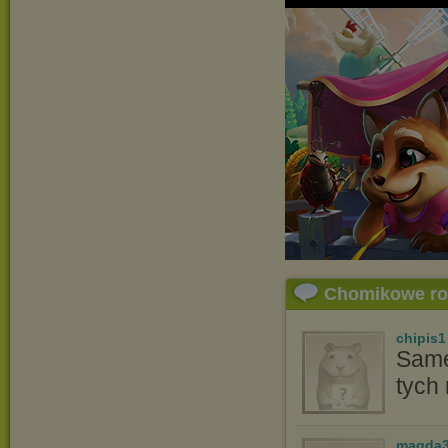
Chomikowe r
chipis1
Same 
tych
magda3