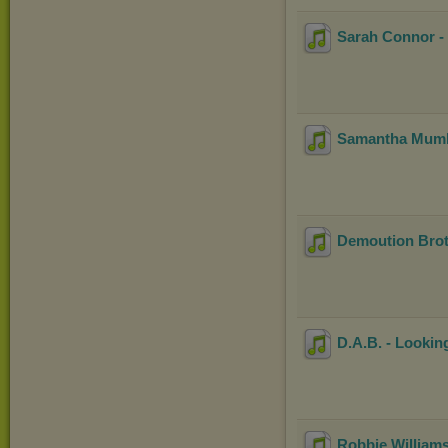
Sarah Connor -
Samantha Mumba
Demoution Broth
D.A.B. - Looking
Robbie William