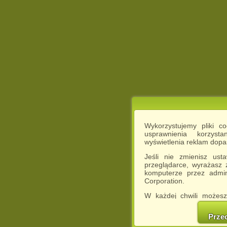
Wykorzystujemy pliki c
usprawnienia korzyst
wyświetlenia reklam dop
Jeśli nie zmienisz ust
przeglądarce, wyrażasz
komputerze przez admin
Corporation.
W każdej chwili możesz
cookies w swojej przeglą
w naszej Pol
Prze
http://chomikuj.pl/Polity