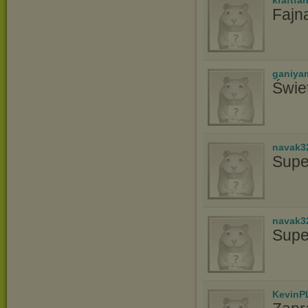
kraftfah
Fajna
ganiya
Świe
navak3
Supe
navak3
Supe
KevinP