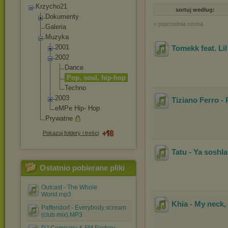
Krzycho21
sortuj według:
Dokumenty
« poprzednia strona
Galeria
Muzyka
2001
Tomekk feat. Li
2002
Dance
Pop, soul, hip-hop
Techno
2003
Tiziano Ferro -
eMPe Hip- Hop
Prywatne
Pokazuj foldery i treści
Tatu - Ya soshla
Ostatnio pobierane pliki
Outcast - The Whole
World.mp3
Khia - My neck, 
Paffendorf - Everybody scream
(club mix).MP3