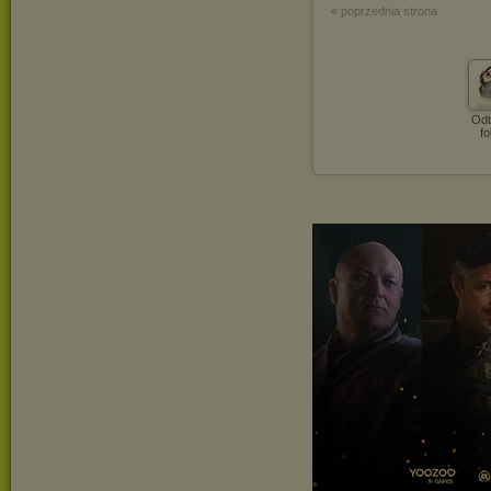
« poprzednia strona
Odt
fo