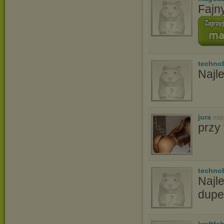
Fajn
techno
Najle
jura
nap
przy
techno
Najl
dupe