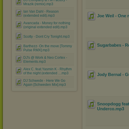
DJ Company & FM Factory -
Mrazik (remix).mp3
Ian Van Dahl - Reason
Joe Weil - One m
(extended edit).mp3
Avancada - Money for nothing
(original extended edit).mp3
Scotty - Dont Cry Tonight.mp3
Sugarbabes - Ro
Barthezz- On the move [Tommy
Pulse RMX].mp3
DJ's @ Work & Neo Cortex -
Elements.mp3
Alex C. feat.Yasmin K - Rhythm
of the night (extended ....mp3
Jody Bernal - G
DJ Schwede - Here We Go
Again [Schweden Mix].mp3
Snoopdogg feat.
Underco
.mp3