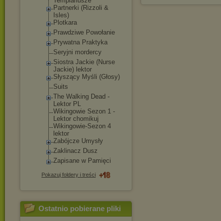
Templariusze
Partnerki (Rizzoli &
Isles)
Plotkara
Prawdziwe Powołanie
Prywatna Praktyka
Seryjni mordercy
Siostra Jackie (Nurse
Jackie) lektor
Słyszący Myśli (Głosy)
Suits
The Walking Dead -
Lektor PL
Wikingowie Sezon 1 -
Lektor chomikuj
Wikingowie-Sez
on 4
lektor
Zabójcze Umysły
Zaklinacz Dusz
Zapisane w Pamięci
Pokazuj foldery i treści
Ostatnio pobierane pliki