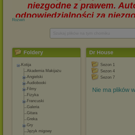
Rozwiń
Szukaj plików na tym chomiku
Foldery
Dr House
Kotija
Sezon 1
Akademia Makijażu
Sezon 4
Angielski
Sezon 7
Audiobooki
Filmy
Nie ma plików w
Fizyka
Francuski
Galeria
Gitara
Greka
Gry
Język migowy