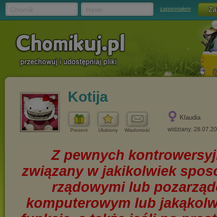
Chomik
Hasło
zapomniałem
Kotija
Klaudia
widziany: 28.07.2
Prezent
Ulubiony
Wiadomość