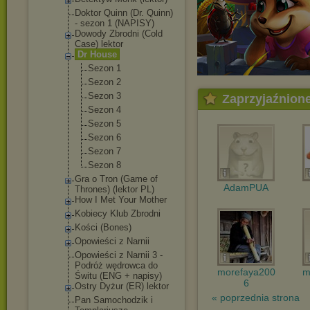
Doktor Quinn (Dr. Quinn)
- sezon 1 (NAPISY)
Dowody Zbrodni (Cold
Case) lektor
Dr House
Sezon 1
Sezon 2
Sezon 3
Zaprzyjaźnion
Sezon 4
Sezon 5
Sezon 6
Sezon 7
Sezon 8
Gra o Tron (Game of
AdamPUA
Thrones) (lektor PL)
How I Met Your Mother
Kobiecy Klub Zbrodni
Kości (Bones)
Opowieści z Narnii
Opowieści z Narnii 3 -
Podróż wędrowca do
morefaya200
m
Świtu (ENG + napisy)
6
Ostry Dyżur (ER) lektor
« poprzednia strona
Pan Samochodzik i