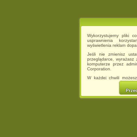
Wykorzystujemy pliki c
usprawnienia korzyst
wyświetlenia reklam dop
Jeśli nie zmienisz ust
przeglądarce, wyrażasz
komputerze przez admin
Corporation.
W każdej chwili możesz
cookies w swojej przeglą
w naszej Pol
Prze
http://chomikuj.pl/Polity
Jednocześnie informuje
może spowodować ogr
Chomikuj.pl.
W przypadku braku twojej
prosimy o opuszczenie se
Wykorzystanie plików c