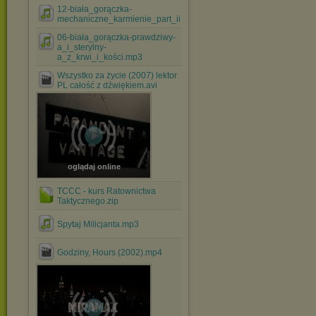
12-biała_gorączka-
mechaniczne_karmienie_part_ii.mp3
06-biała_gorączka-prawdziwy-
a_i_sterylny-
a_z_krwi_i_kości.mp3
Wszystko za życie (2007) lektor
PL całość z dźwiękiem.avi
oglądaj online
TCCC - kurs Ratownictwa
Taktycznego.zip
Spytaj Milicjanta.mp3
Godziny, Hours (2002).mp4