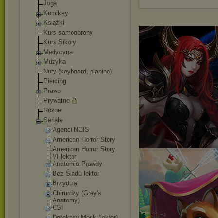
Joga
Komiksy
Książki
Kurs samoobrony
Kurs Sikory
Medycyna
Muzyka
Nuty (keyboard, pianino)
Piercing
Prawo
Prywatne
Różne
Seriale
Agenci NCIS
American Horror Story
American Horror Story
VI lektor
Anatomia Prawdy
Bez Śladu lektor
Brzydula
Chirurdzy (Grey's
Anatomy)
CSI
Detektyw Monk (lektor)