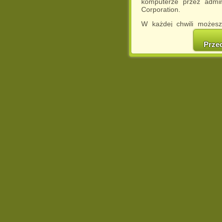
komputerze przez admin
Corporation.
W każdej chwili możesz
cookies w swojej przeglą
w naszej Pol
Prze
http://chomikuj.pl/Polity
Jednocześnie informuje
może spowodować ogr
Chomikuj.pl.
W przypadku braku twojej
prosimy o opuszczenie se
Wykorzystanie plików c
(dostosowanie reklam do
działań marketingowych).
Wyrażenie sprzeciwu spo
będzie dopasowana do Tw
wyświetlona przypadkowo
Istnieje możliwość zmian
sposób uniemożliwiając
urządzeniu końcowym. M
dokonując odpowiednich
internetowej.
Pełną informację na 