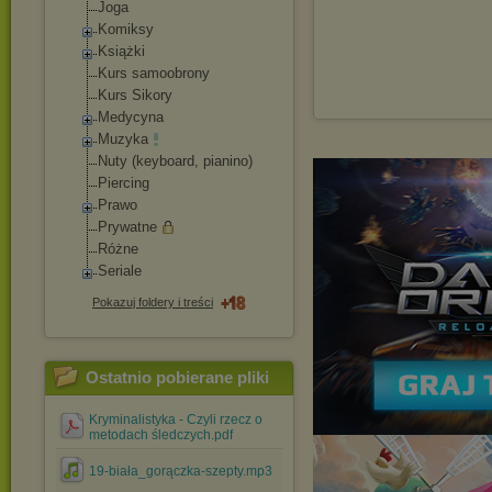
Joga
Komiksy
Książki
Kurs samoobrony
Kurs Sikory
Medycyna
Muzyka
Nuty (keyboard, pianino)
Piercing
Prawo
Prywatne
Różne
Seriale
Pokazuj foldery i treści
Ostatnio pobierane pliki
Kryminalistyka - Czyli rzecz o
metodach śledczych.pdf
19-biała_gorączka-szepty.mp3