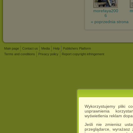
morefaya200
m
6
« poprzednia strona
Main page
Contact us
Media
Help
Publishers Platform
Terms and conditions
Privacy policy
Report copyright infringement
Wykorzystujemy pliki c
usprawnienia korzyst
wyświetlenia reklam dop
Jeśli nie zmienisz ust
przeglądarce, wyrażasz