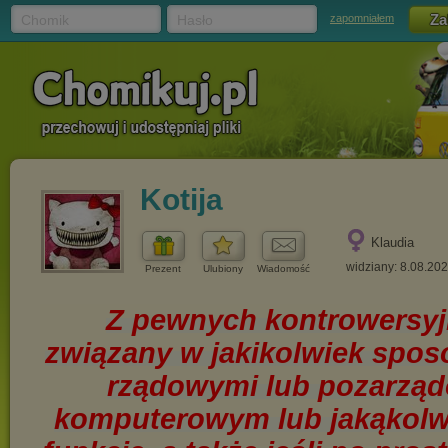
Chomik
Hasło
zapomniałem
Kotija
Klaudia
widziany: 8.08.20
Prezent
Ulubiony
Wiadomość