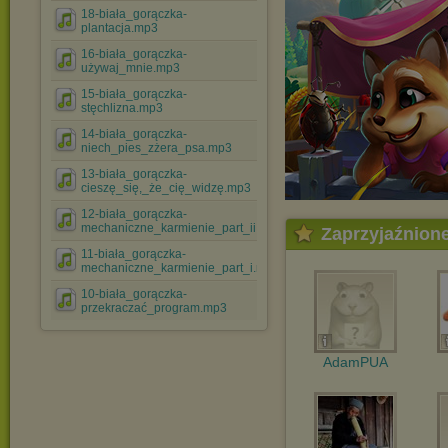
18-biała_gorączka-
plantacja.mp3
16-biała_gorączka-
używaj_mnie.mp3
15-biała_gorączka-
stęchlizna.mp3
14-biała_gorączka-
niech_pies_zżera_psa.mp3
13-biała_gorączka-
cieszę_się,_że_cię_widzę.mp3
12-biała_gorączka-
mechaniczne_karmienie_part_ii.mp3
Zaprzyjaźnion
11-biała_gorączka-
mechaniczne_karmienie_part_i.mp3
10-biała_gorączka-
przekraczać_program.mp3
AdamPUA