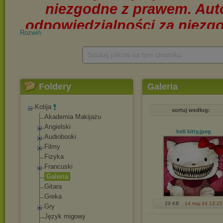
Rozwiń
Szukaj plików na tym chomiku
Foldery
Galeria
Kotija
sortuj według:
Akademia Makijażu
Angielski
hell kitty
.jpeg
Audiobooki
Filmy
Fizyka
Francuski
Galeria
Gitara
Greka
29 KB
14 maj 24 13:25
Gry
Język migowy