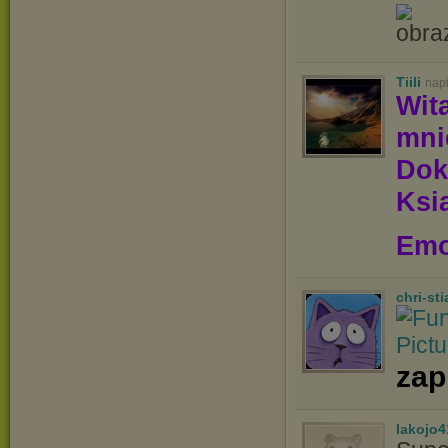
Tiili
nap
Wit
mn
Dok
Ksią
Emo
chri-st
zap
lakojo4