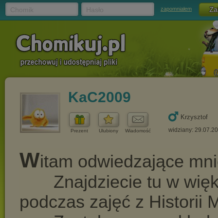
Chomik
Hasło
zapomniałem
KaC2009
Krzysztof
widziany: 29.07.2
Prezent
Ulubiony
Wiadomość