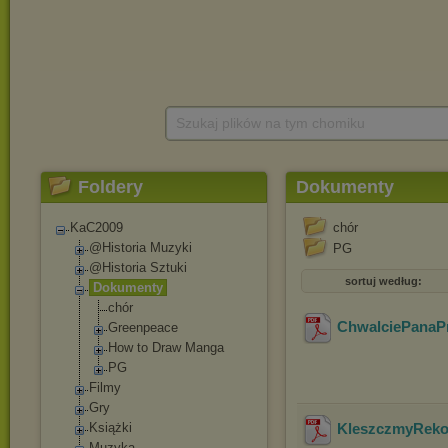
Szukaj plików na tym chomiku
Foldery
Dokumenty
KaC2009
chór
@Historia Muzyki
PG
@Historia Sztuki
sortuj według:
Dokumenty
chór
ChwalciePanaP
Greenpeace
How to Draw Manga
PG
Filmy
Gry
Książki
KleszczmyRek
Muzyka