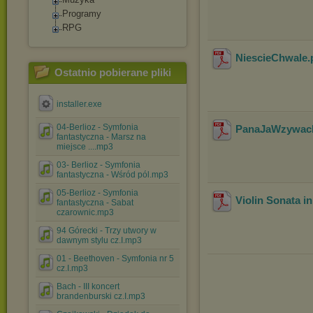
Programy
RPG
NiescieChwale
.
Ostatnio pobierane pliki
installer.exe
04-Berlioz - Symfonia
PanaJaWzywac
fantastyczna - Marsz na
miejsce ....mp3
03- Berlioz - Symfonia
fantastyczna - Wśród pól.mp3
05-Berlioz - Symfonia
Violin Sonata i
fantastyczna - Sabat
czarownic.mp3
94 Górecki - Trzy utwory w
dawnym stylu cz.I.mp3
01 - Beethoven - Symfonia nr 5
cz.I.mp3
Bach - III koncert
brandenburski cz.I.mp3