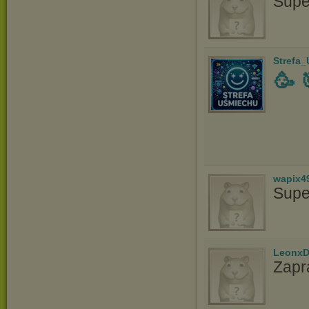
Supe
Strefa
🥳 
wapix4
Supe
LeonxD
Zapr