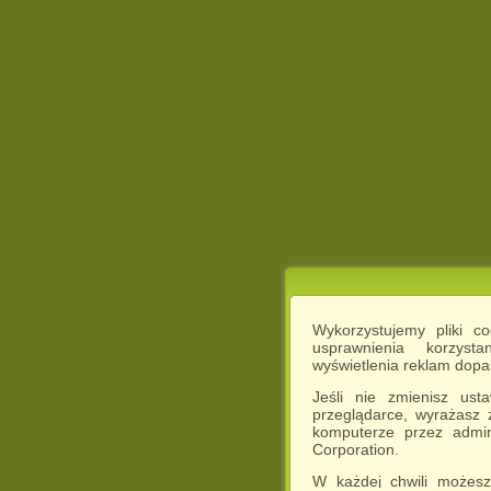
Wykorzystujemy pliki c
usprawnienia korzyst
wyświetlenia reklam dop
Jeśli nie zmienisz ust
przeglądarce, wyrażasz
komputerze przez admin
Corporation.
W każdej chwili możesz