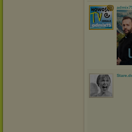
admix7
Stare.d