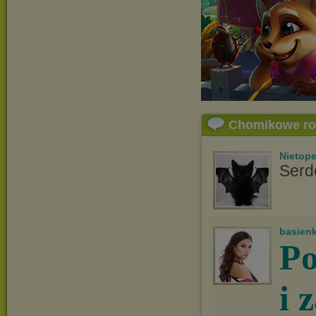
Chomikowe r
Nietop
Serd
basien
Po
i 