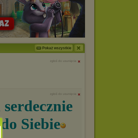
Pokaż wszystkie
zgłoś do usunięcia
zgłoś do usunięcia
serdecznie
do Siebie