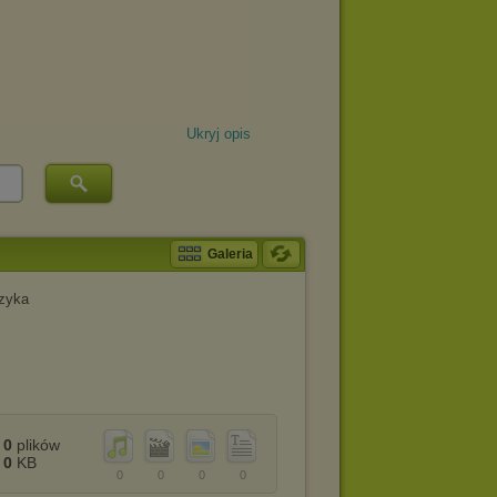
Ukryj opis
Galeria
zyka
0
plików
0
KB
0
0
0
0