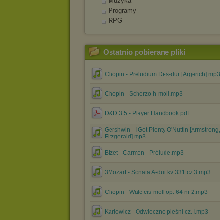
Muzyka
Programy
RPG
Ostatnio pobierane pliki
Chopin - Preludium Des-dur [Argerich].mp3
Chopin - Scherzo h-moll.mp3
D&D 3.5 - Player Handbook.pdf
Gershwin - I Got Plenty O'Nuttin [Armstrong,
Fitzgerald].mp3
Bizet - Carmen - Prélude.mp3
3Mozart - Sonata A-dur kv 331 cz.3.mp3
Chopin - Walc cis-moll op. 64 nr 2.mp3
Karłowicz - Odwieczne pieśni cz.II.mp3