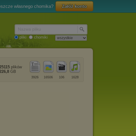
eszcze własnego chomika?
Załóż konto
Nazwa pliku
pliki
chomiki
25115
plików
226,8
GB
3926
16506
106
1628