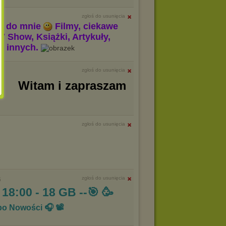
zgłoś do usunięcia
m do mnie
Filmy, ciekawe
V Show, Książki, Artykuły,
le innych.
zgłoś do usunięcia
Witam i zapraszam
zgłoś do usunięcia
zgłoś do usunięcia
6
 18:00 - 18 GB --🎯 🥳
po Nowości 🎧 📽