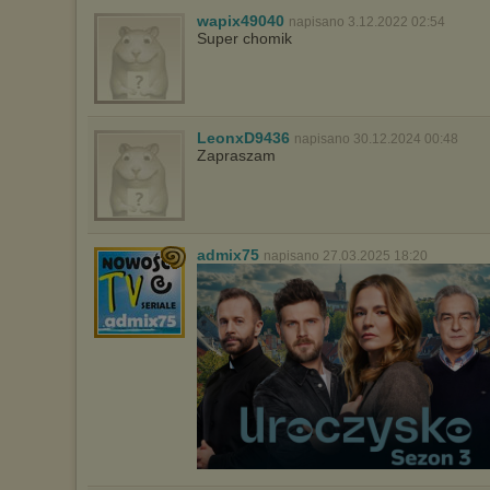
wapix49040
napisano 3.12.2022 02:54
Pełną informację na ten temat znajdziesz pod adresem
Super chomik
http://chomikuj.pl/PolitykaPrywatnosci.aspx
.
LeonxD9436
napisano 30.12.2024 00:48
Zapraszam
admix75
napisano 27.03.2025 18:20