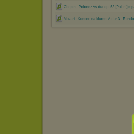
Chopin - Polonez As-dur op. 53 [Pollini].mp
Mozart - Koncert na klarnet A-dur 3 - Rond