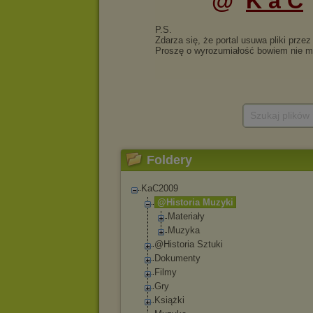
Szukaj plików
Foldery
KaC2009
@Historia Muzyki
Materiały
Muzyka
@Historia Sztuki
Dokumenty
Filmy
Gry
Książki