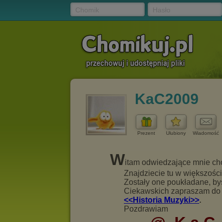
Chomik
Hasło
KaC2009
Prezent
Ulubiony
Wiadomość