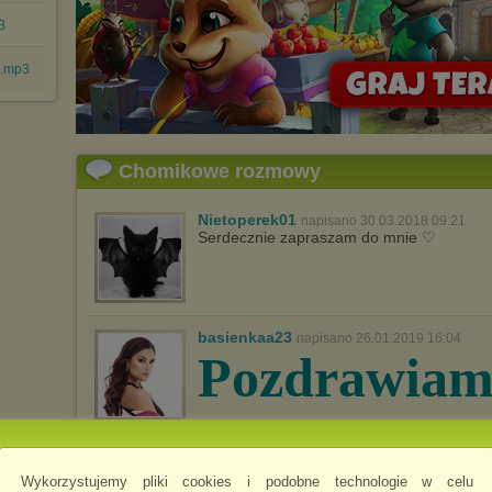
3
o.mp3
Chomikowe rozmowy
Nietoperek01
napisano 30.03.2018 09:21
Serdecznie zapraszam do mnie ♡
basienkaa23
napisano 26.01.2019 16:04
Pozdrawiam 
i zapraszam 
Wykorzystujemy pliki cookies i podobne technologie w celu