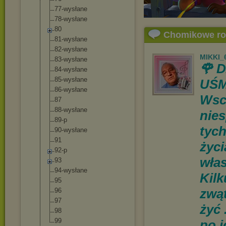
77-wysłane
78-wysłane
80
Chomikowe r
81-wysłane
82-wysłane
MIKKI_
83-wysłane
🌹 
84-wysłane
85-wysłane
UŚM
86-wysłane
Wsc
87
88-wysłane
nies
89-p
tyc
90-wysłane
91
życi
92-p
włas
93
94-wysłane
Kilk
95
zwąt
96
97
żyć 
98
99
po 