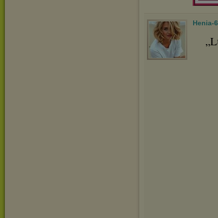
Henia-
„L