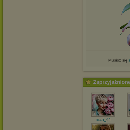
Musisz się
Zaprzyjaźnion
mari_44