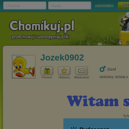
Chomik
Hasło
zapomniałem
Jozek0902
Józef
widziany: dzisiaj o
Prezent
Ulubiony
Wiadomość