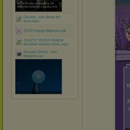
W 1978 roku skradziono 20
milionów dolarów z banku w D
...
Greckie - san sfirixis tris
fores.mp3
25 BT-Księga Mądrości.pdf
ZDAZYC PRZED PANEM
BOGIEM HANNA KRAL.mp3
Simsala Grimm - Jaś i
Małgosia.avi
u
...
z