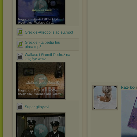
Nagrano z TV ALE KINO Tytuł
oryginalny: Wallace &a ...
Greckie-Akropolis adieu.mp3
Greckie - ta pedia tou
pirea.mp3
Wallace i Gromit-Podróż na
księżyc.wmv
kaz-ko
Nagrano z TV ALE KINOTytuł
oryginalny: Wallace and Gromi
...
Super gliny.avi