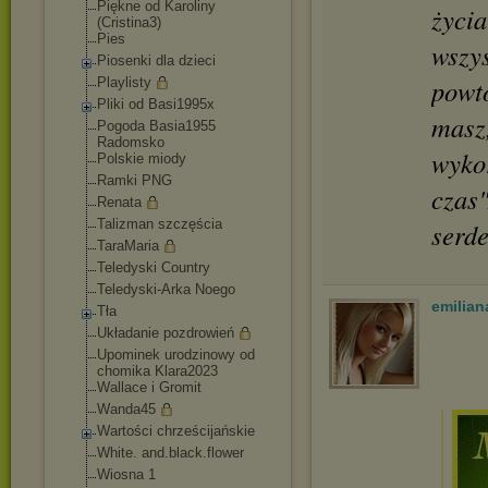
Piękne od Karoliny
życia
(Cristina3)
Pies
wszys
Piosenki dla dzieci
powtó
Playlisty
Pliki od Basi1995x
masz,
Pogoda Basia1955
Radomsko
wykor
Polskie miody
Ramki PNG
czas
Renata
Talizman szczęścia
serd
TaraMaria
Teledyski Country
Teledyski-Arka Noego
emilian
Tła
Układanie pozdrowień
Upominek urodzinowy od
chomika Klara2023
Wallace i Gromit
Wanda45
Wartości chrześcijańskie
White. and.black.flower
Wiosna 1