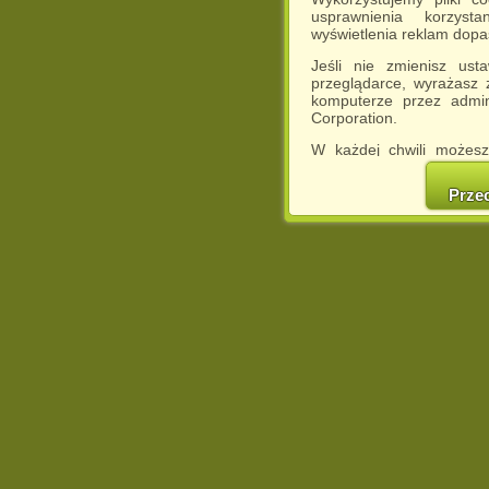
usprawnienia korzyst
wyświetlenia reklam dop
Jeśli nie zmienisz ust
przeglądarce, wyrażasz
komputerze przez admin
Corporation.
W każdej chwili możesz
cookies w swojej przeglą
w naszej Pol
Prze
http://chomikuj.pl/Polity
Jednocześnie informuje
może spowodować ogr
Chomikuj.pl.
W przypadku braku twojej
prosimy o opuszczenie se
Wykorzystanie plików c
(dostosowanie reklam do
działań marketingowych).
Wyrażenie sprzeciwu spo
będzie dopasowana do Tw
wyświetlona przypadkowo
Istnieje możliwość zmian