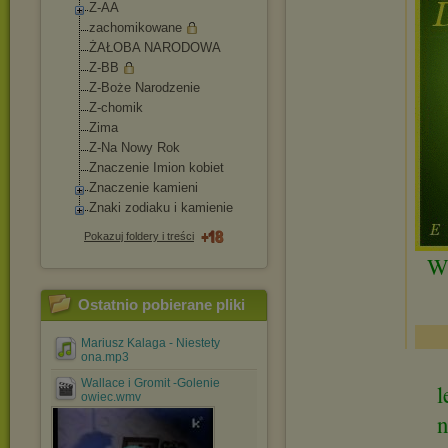
Z-AA
zachomikowane
ŻAŁOBA NARODOWA
Z-BB
Z-Boże Narodzenie
Z-chomik
Zima
Z-Na Nowy Rok
Znaczenie Imion kobiet
Znaczenie kamieni
Znaki zodiaku i kamienie
Pokazuj foldery i treści
Wś
Ostatnio pobierane pliki
Mariusz Kalaga - Niestety
ona.mp3
Wallace i Gromit -Golenie
l
owiec.wmv