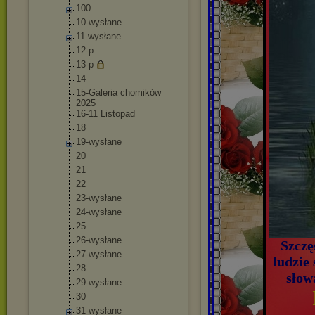
100
10-wysłane
11-wysłane
12-p
13-p
14
15-Galeria chomików
2025
16-11 Listopad
18
19-wysłane
20
21
22
23-wysłane
24-wysłane
25
26-wysłane
Szczę
27-wysłane
ludzie 
28
słow
29-wysłane
30
31-wysłane