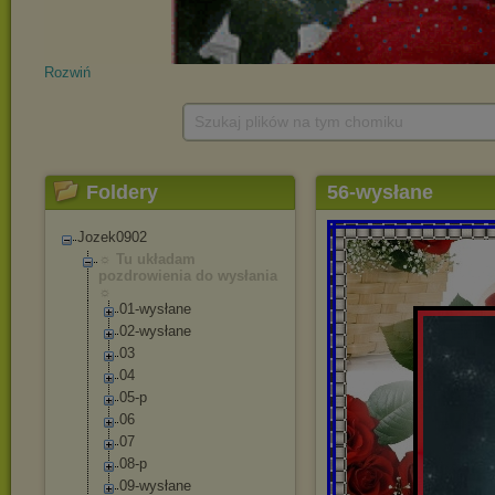
Rozwiń
Szukaj plików na tym chomiku
Foldery
56-wysłane
Jozek0902
☼ Tu układam
pozdrowienia do wysłania
☼
01-wysłane
02-wysłane
03
04
05-p
06
07
08-p
09-wysłane