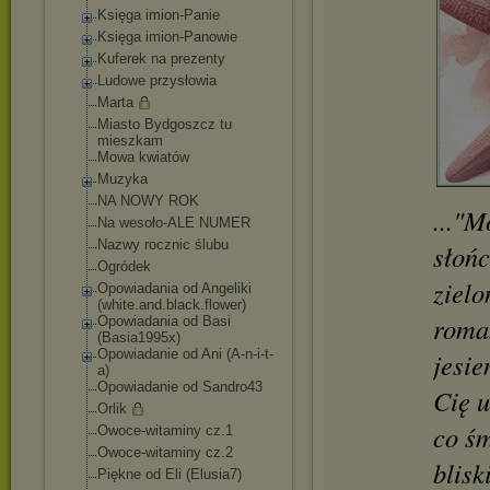
Księga imion-Panie
Księga imion-Panowie
Kuferek na prezenty
Ludowe przysłowia
Marta
Miasto Bydgoszcz tu
mieszkam
Mowa kwiatów
Muzyka
NA NOWY ROK
..."M
Na wesoło-ALE NUMER
Nazwy rocznic ślubu
słońc
Ogródek
zielo
Opowiadania od Angeliki
(white.and.black.
flower)
roma
Opowiadania od Basi
(Basia1995x)
Opowiadanie od Ani (A-n-i-t-
jesie
a)
Opowiadanie od Sandro43
Cię u
Orlik
co śm
Owoce-witaminy cz.1
Owoce-witaminy cz.2
blisk
Piękne od Eli (Elusia7)