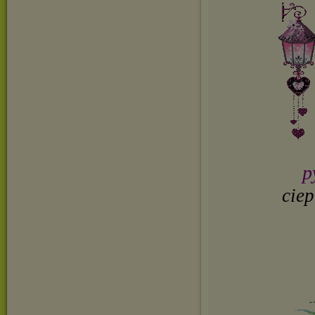
p
ciep