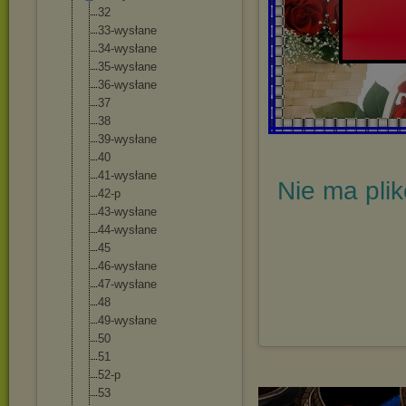
32
33-wysłane
34-wysłane
35-wysłane
36-wysłane
37
38
39-wysłane
40
41-wysłane
Nie ma pli
42-p
43-wysłane
44-wysłane
45
46-wysłane
47-wysłane
48
49-wysłane
50
51
52-p
53