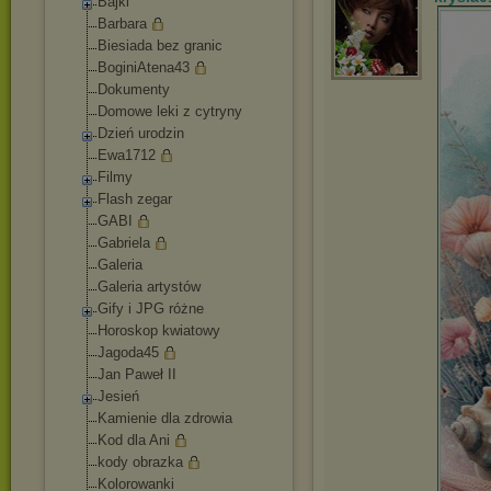
Bajki
Barbara
Biesiada bez granic
BoginiAtena43
Dokumenty
Domowe leki z cytryny
Dzień urodzin
Ewa1712
Filmy
Flash zegar
GABI
Gabriela
Galeria
Galeria artystów
Gify i JPG różne
Horoskop kwiatowy
Jagoda45
Jan Paweł II
Jesień
Kamienie dla zdrowia
Kod dla Ani
kody obrazka
Kolorowanki