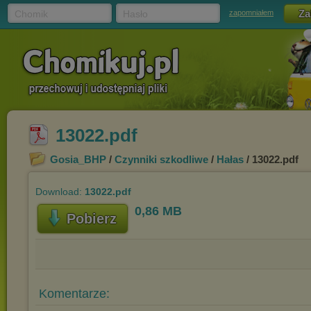
Chomik
Hasło
zapomniałem
13022.pdf
Gosia_BHP
/
Czynniki szkodliwe
/
Hałas
/ 13022.pdf
Download:
13022.pdf
0,86 MB
Pobierz
Komentarze: