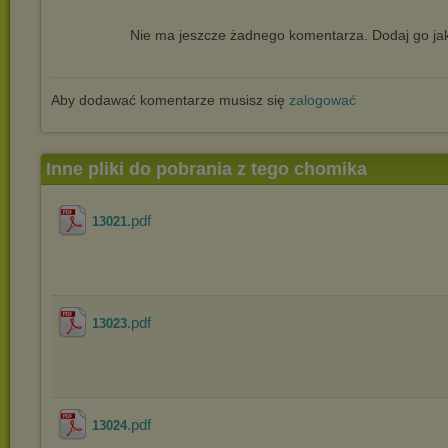
Nie ma jeszcze żadnego komentarza. Dodaj go jak
Aby dodawać komentarze musisz się
zalogować
Inne pliki do pobrania z tego chomika
.pdf
13021
.pdf
13023
.pdf
13024