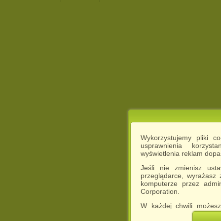
Wykorzystujemy pliki c
usprawnienia korzyst
wyświetlenia reklam dop
Jeśli nie zmienisz ust
przeglądarce, wyrażasz
komputerze przez admin
Corporation.
W każdej chwili możesz
cookies w swojej przeglą