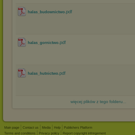
.pdf
halas_budownictwo
.pdf
halas_gornictwo
.pdf
halas_hutnictwo
więcej plików z tego folderu...
Main page
Contact us
Media
Help
Publishers Platform
Terms and conditions
Privacy policy
Report copyright infringement