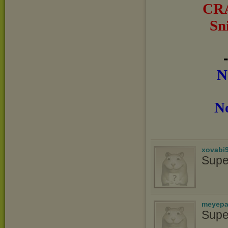
CR
Sn
N
N
xovabi
Supe
meyepa
Supe