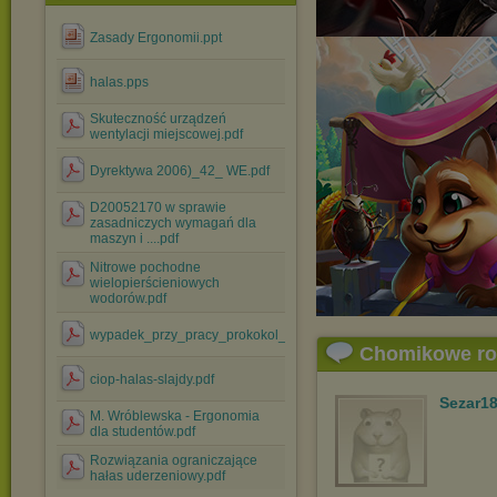
Zasady Ergonomii.ppt
halas.pps
Skuteczność urządzeń
wentylacji miejscowej.pdf
Dyrektywa 2006)_42_ WE.pdf
D20052170 w sprawie
zasadniczych wymagań dla
maszyn i ....pdf
Nitrowe pochodne
wielopierścieniowych
wodorów.pdf
wypadek_przy_pracy_prokokol_wzor.pdf
Chomikowe r
ciop-halas-slajdy.pdf
Sezar1
M. Wróblewska - Ergonomia
dla studentów.pdf
Rozwiązania ograniczające
hałas uderzeniowy.pdf