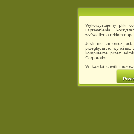
Wykorzystujemy pliki c
usprawnienia korzyst
wyświetlenia reklam dop
Jeśli nie zmienisz ust
przeglądarce, wyrażasz
komputerze przez admin
Corporation.
W każdej chwili możesz
cookies w swojej przeglą
w naszej Pol
Prze
http://chomikuj.pl/Polity
Jednocześnie informuje
może spowodować ogr
Chomikuj.pl.
W przypadku braku twojej
prosimy o opuszczenie se
Wykorzystanie plików c
(dostosowanie reklam do
działań marketingowych).