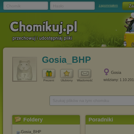
Chomik
Hasło
zapomniałem
Gosia_BHP
Gosia
widziany: 1.10.20
Prezent
Ulubiony
Wiadomość
Szukaj plików na tym chomiku
Foldery
Poradniki
Gosia_BHP