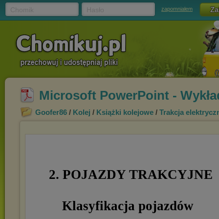
Chomik
Hasło
zapomniałem
Microsoft PowerPoint - Wykład
Goofer86
/
Kolej
/
Książki kolejowe
/
Trakcja elektryc