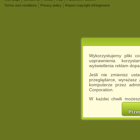
Terms and conditions
Privacy policy
Report copyright infringement
Wykorzystujemy pliki c
usprawnienia korzyst
wyświetlenia reklam dop
Jeśli nie zmienisz ust
przeglądarce, wyrażasz
komputerze przez admin
Corporation.
W każdej chwili możesz
cookies w swojej przeglą
w naszej Pol
Prze
http://chomikuj.pl/Polity
Jednocześnie informuje
może spowodować ogr
Chomikuj.pl.