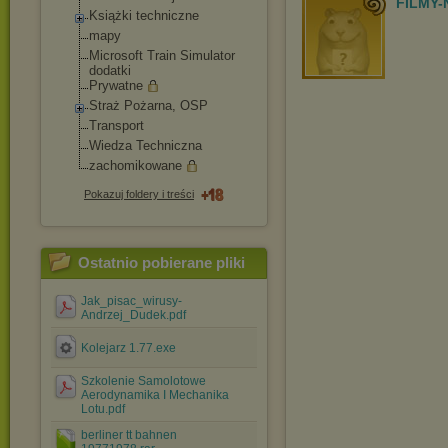
FILMY-
Książki techniczne
mapy
Microsoft Train Simulator
dodatki
Prywatne
Straż Pożarna, OSP
Transport
Wiedza Techniczna
zachomikowane
Pokazuj foldery i treści
Ostatnio pobierane pliki
Jak_pisac_wirusy-
Andrzej_Dudek.pdf
Kolejarz 1.77.exe
Szkolenie Samolotowe
Aerodynamika I Mechanika
Lotu.pdf
berliner tt bahnen