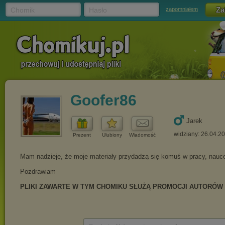
Chomik
Hasło
zapomniałem
Goofer86
Jarek
widziany: 26.04.2
Prezent
Ulubiony
Wiadomość