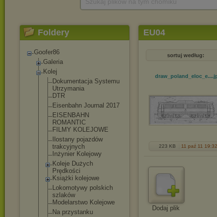
Szukaj plików na tym chomiku
Foldery
EU04
Goofer86
sortuj według:
Galeria
Kolej
draw_poland_eloc_e...
.j
Dokumentacja Systemu
Utrzymania
DTR
Eisenbahn Journal 2017
EISENBAHN
ROMANTIC
FILMY KOLEJOWE
Ilostany pojazdów
trakcyjnych
223 KB
11 paź 11 19:3
Inżynier Kolejowy
Koleje Dużych
Prędkości
Książki kolejowe
Lokomotywy polskich
szlaków
Modelarstwo Kolejowe
Dodaj plik
Na przystanku