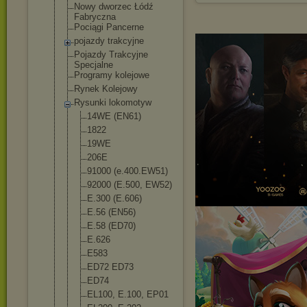
Nowy dworzec Łódź
Fabryczna
Pociągi Pancerne
pojazdy trakcyjne
Pojazdy Trakcyjne
Specjalne
Programy kolejowe
Rynek Kolejowy
Rysunki lokomotyw
14WE (EN61)
1822
19WE
206E
91000 (e.400.EW51
)
92000 (E.500, EW52)
E.300 (E.606)
E.56 (EN56)
E.58 (ED70)
E.626
E583
ED72 ED73
ED74
EL100, E.100, EP01