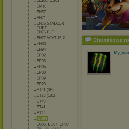
EL200, E.202
EM10
EN57
EN71
EN75 STADLER -
FLIRT
EN76 ELF
EN77 ACATUS 2
Chomikowe r
EN80
EN94
My_wo
EP02
EP03
EP05
EP08
EP09
EP23
ET21 (3E)
ET23 (181)
ET40
ET41
ET42
EU04
EU06, EU07, EP07
(6E, 7E, 303E)