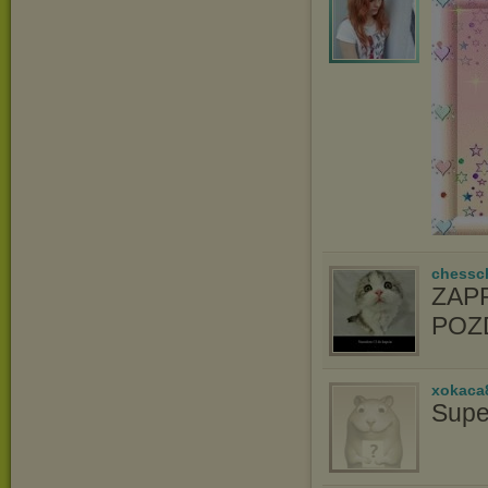
chessc
ZAP
POZ
xokaca
Supe