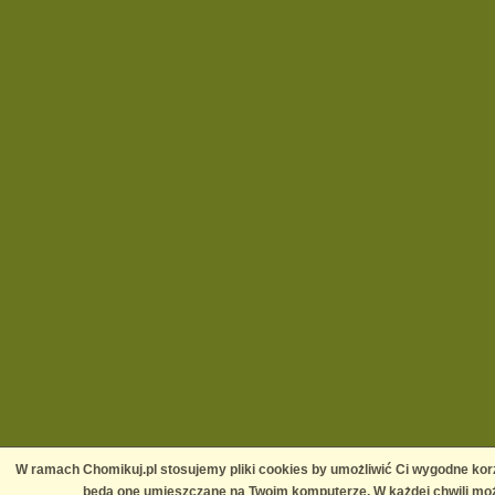
W ramach Chomikuj.pl stosujemy pliki cookies by umożliwić Ci wygodne korz
będą one umieszczane na Twoim komputerze. W każdej chwili moż