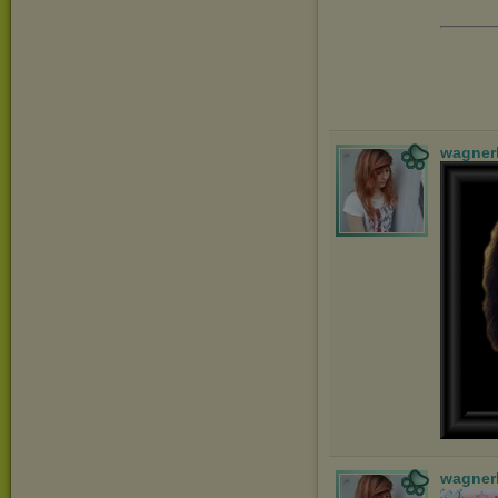
wagner
wagner