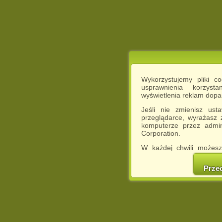
Wykorzystujemy pliki c
usprawnienia korzyst
wyświetlenia reklam dop
Jeśli nie zmienisz ust
przeglądarce, wyrażasz
komputerze przez admin
Corporation.
W każdej chwili możesz
cookies w swojej przeglą
w naszej Pol
Prze
http://chomikuj.pl/Polity
Jednocześnie informuje
może spowodować ogr
Chomikuj.pl.
W przypadku braku twojej