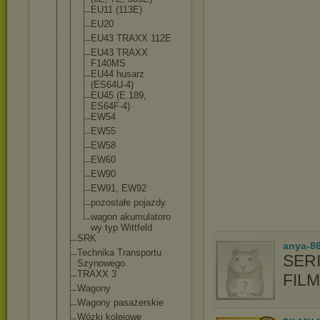
EU11 (113E)
EU20
EU43 TRAXX 112E
EU43 TRAXX
F140MS
EU44 husarz
(ES64U-4)
EU45 (E.189,
ES64F-4)
EW54
EW55
EW58
EW60
EW90
EW91, EW92
pozostałe pojazdy
wagon akumulatoro
wy typ Wittfeld
SRK
anya-86
Technika Transportu
SERI
Szynowego
TRAXX 3
FIL
Wagony
Wagony pasażerskie
Wózki kolejowe