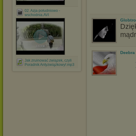
02. Azja południowo -
wschodnia.AVI
Globtro
Dzięk
mądr
Deebra
Jak zruinować związek, czyli
Poradnik Antyzwiązkowy!.mp3