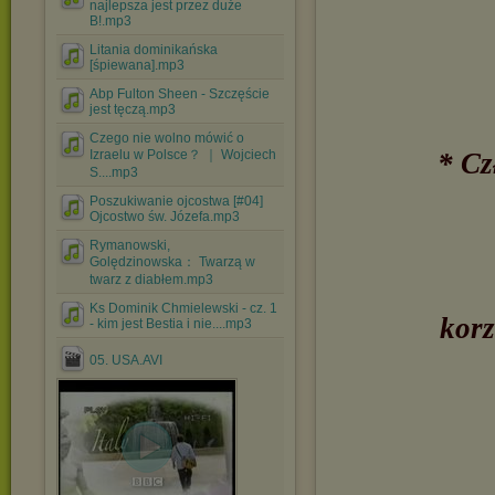
najlepsza jest przez duże
B!.mp3
Litania dominikańska
[śpiewana].mp3
Abp Fulton Sheen - Szczęście
jest tęczą.mp3
Czego nie wolno mówić o
Izraelu w Polsce？ ｜ Wojciech
* Cz
S....mp3
Poszukiwanie ojcostwa [#04]
Ojcostwo św. Józefa.mp3
Rymanowski,
Golędzinowska： Twarzą w
twarz z diabłem.mp3
Ks Dominik Chmielewski - cz. 1
korz
- kim jest Bestia i nie....mp3
05. USA.AVI