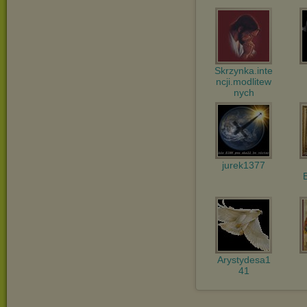
Skrzynka.inte
ncji.modlitew
nych
jurek1377
Arystydesa1
41