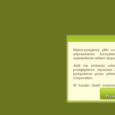
Wykorzystujemy pliki c
usprawnienia korzyst
wyświetlenia reklam dop
Jeśli nie zmienisz ust
przeglądarce, wyrażasz
komputerze przez admin
Corporation.
W każdej chwili możesz
cookies w swojej przeglą
w naszej Pol
Prze
http://chomikuj.pl/Polity
Jednocześnie informuje
może spowodować ogr
Chomikuj.pl.