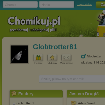
Chomik
Hasło
zapomniałem
Globtrotter81
Globtrotter
widziany: 8.08.20
Prezent
Ulubiony
Wiadomość
Szukaj plików na tym chomiku
Foldery
Jestem Drugi®
Globtrotter81
Adam Sokół