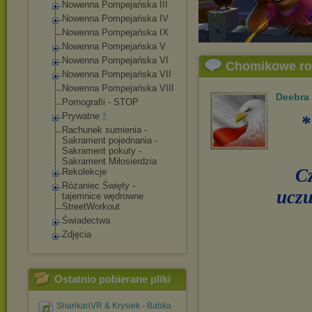
Nowenna Pompejańska III
Nowenna Pompejańska IV
Nowenna Pompejańska IX
Nowenna Pompejańska V
Nowenna Pompejańska VI
Chomikowe r
Nowenna Pompejańska VII
Nowenna Pompejańska VIII
Deebra
Pornografii - STOP
Prywatne
*
Rachunek sumienia -
Sakrament pojednania -
Sakrament pokuty -
Sakrament Miłosierdzia
Cz
Rekolekcje
Różaniec Święty -
uczu
tajemnice wędrowne
StreetWorkout
Świadectwa
Zdjęcia
Ostatnio pobierane pliki
SharikanVR & Krysiek - Babka