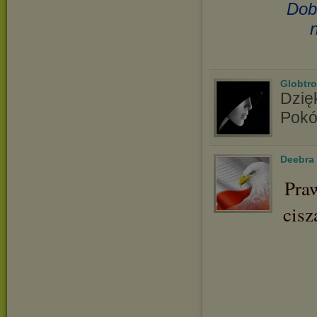
Dob
Globtro
Dzię
Pokó
Deebra
Pra
cisz