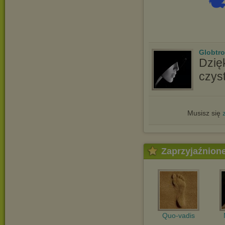

Globtro
Dzięk
czys
Musisz się
Zaprzyjaźnion
Quo-vadis