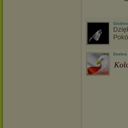
Globtro
Dzię
Pokó
Deebra
Kolo