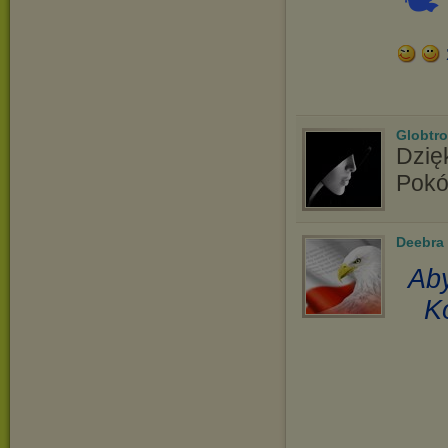
🕊
Globtro
Dzię
Pokó
Deebra
Aby
K