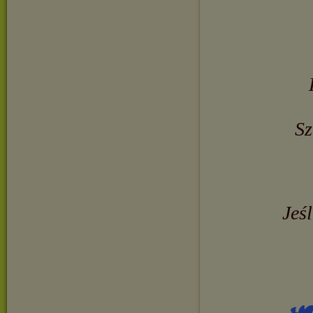
Sz
Jeś