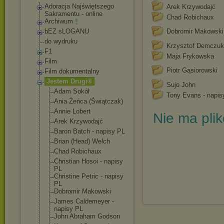
Adoracja Najświętszego
Arek Krzywodajć
Sakramentu - online
Chad Robichaux
Archiwum
bEZ sLOGANU
Dobromir Makowski
do wydruku
Krzysztof Demczuk
F1
Maja Frykowska
Film
Piotr Gąsiorowski
Film dokumentalny
Jestem Drugi®
Sujo John
Adam Sokół
Tony Evans - napis
Ania Żeńca (Świątczak)
Annie Lobert
Nie ma pli
Arek Krzywodajć
Baron Batch - napisy PL
Brian (Head) Welch
Chad Robichaux
Christian Hosoi - napisy
PL
Christine Petric - napisy
PL
Dobromir Makowski
James Caldemeyer -
napisy PL
John Abraham Godson