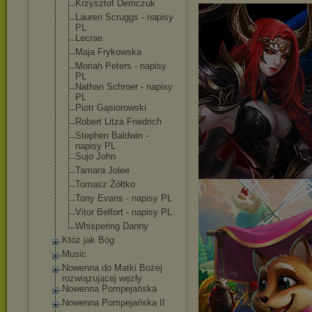
Krzysztof Demczuk
Lauren Scruggs - napisy
PL
Lecrae
Maja Frykowska
Moriah Peters - napisy
PL
Nathan Schroer - napisy
PL
Piotr Gąsiorowski
Robert Litza Friedrich
Stephen Baldwin -
napisy PL
Sujo John
Tamara Jolee
Tomasz Żółtko
Tony Evans - napisy PL
Vitor Belfort - napisy PL
Whispering Danny
Któż jak Bóg
Music
Nowenna do Matki Bożej
rozwiązującej węzły
Nowenna Pompejańska
Nowenna Pompejańska II