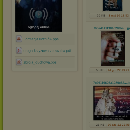
Maryję za
Matkę?
Ponieważ
wie ...
55 KB
3 maj 16 18:53
oglądaj online
f6ca4141f381c28fba...
.j
Formacja uczniów.pps
droga-krzyzowa-ze-sw-rita.pdf
zbroja_duchowa.pps
55 KB
14 gru 22 19:21
7c96116626a1280e32...
.j
23 KB
20 cze 22 22:55