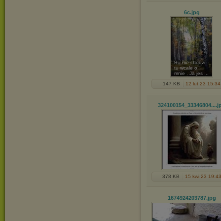
6c
.jpg
Bo nie chodzi
tu wcale o
mnie . Ja jes ...
147 KB
12 lut 23 15:34
324100154_33346804...
.j
378 KB
15 kwi 23 19:4
1674924203787
.jpg