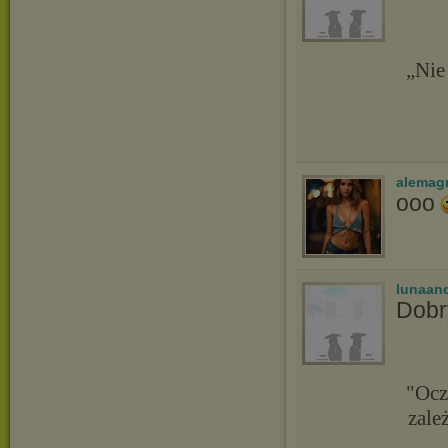
„Nie
alemag
ooo
lunaand
Dobr
"Ocz
zale