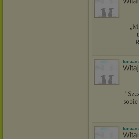
Wita
„Mi
R
lunaand
Wita
"Szcz
sobie
lunaand
Wita