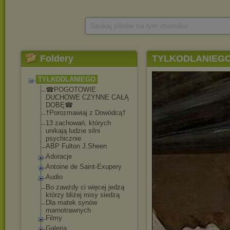
Szukaj plików na tym chomiku
Foldery
TYLKODLANIEG
TYLKODLANIEGO
☎POGOTOWIE
DUCHOWE CZYNNE CAŁĄ
DOBĘ☎
†Porozmawiaj z Dowódcą†
13 zachowań, których
unikają ludzie silni
psychicznie
ABP Fulton J.Sheen
Adoracje
Antoine de Saint-Exupery
Audio
Bo zawżdy ci więcej jedzą
którzy bliżej misy siedzą
Dla matek synów
marnotrawnych
Filmy
Galeria