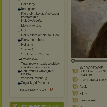
Hello kitty
Inna galeria
Klerofobi atakują Apologeci
kontratakują
Kult św.Józefa
Moje prywatne
PDF
Per Mariam omnia soli Deo
Pierwsze soboty
Religijne
Staś-w
Św. Charbel Makhlouf
Świadectwa
✿═════════
Tutaj prawie każdy znajdzie
cos dla swego serca
☎POGOTOWIE
Uzdrowienie wewnętrzne
DUCHOWE CZYNN
LINKI♥
DOBĘ☎
zachomikowane
ABP Fulton J.Shee
Zegar Męki Pańskiej
Audio
Pokazuj foldery i treści
Filmy
Inna galeria
Ostatnio pobierane pliki