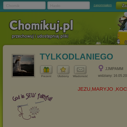
Chomik
Hasło
zapomniałem
TYLKODLANIEGO
JJMPAMM
widziany: 16.05.2
Prezent
Ulubiony
Wiadomość