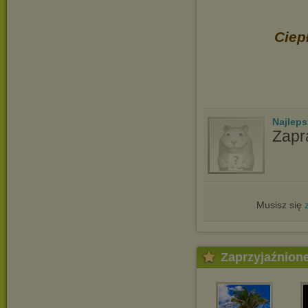
Ciep
Najlep
Zapr
Musisz się
Zaprzyjaźnion