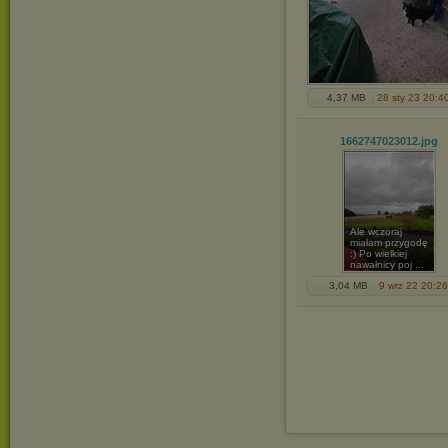
4,37 MB
28 sty 23 20:4
1662747023012
.jpg
Ale wczoraj
miałam przygodę
:) Po wielkiej
nawałnicy poj ...
3,04 MB
9 wrz 22 20:26