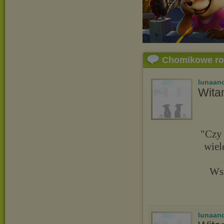
Chomikowe r
lunaand
Wita
"Czy 
wiel
Wsz
lunaand