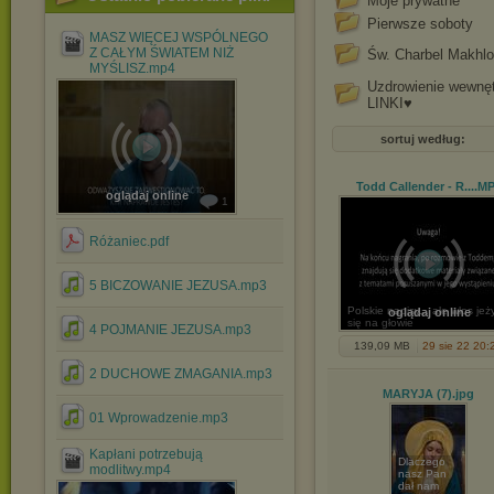
Moje prywatne
Pierwsze soboty
MASZ WIĘCEJ WSPÓLNEGO
Z CAŁYM ŚWIATEM NIŻ
Św. Charbel Makhlo
MYŚLISZ.mp4
Uzdrowienie wewnę
LINKI♥
sortuj według:
Todd Callender - R...
.M
oglądaj online
1
Różaniec.pdf
5 BICZOWANIE JEZUSA.mp3
Polskie napisy... ale włos jeż
oglądaj online
się na głowie
4 POJMANIE JEZUSA.mp3
139,09 MB
29 sie 22 20:
2 DUCHOWE ZMAGANIA.mp3
MARYJA (7)
.jpg
01 Wprowadzenie.mp3
Kapłani potrzebują
Dlaczego
modlitwy.mp4
nasz Pan
dał nam