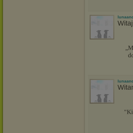
lunaand
Wita
„M
d
lunaand
Wita
"Ki