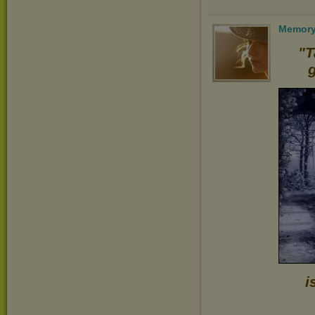
Memory
"T
g
i