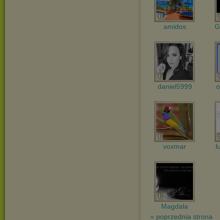
amidos
G
daniel5999
o
voxmar
l
Magdala
« poprzednia strona