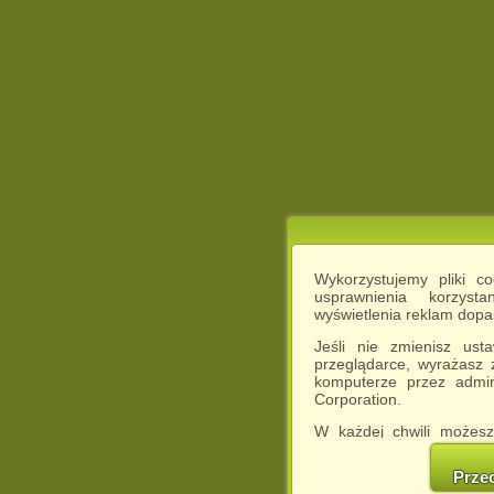
Wykorzystujemy pliki c
usprawnienia korzyst
wyświetlenia reklam dop
Jeśli nie zmienisz ust
przeglądarce, wyrażasz
komputerze przez admin
Corporation.
W każdej chwili możesz
cookies w swojej przeglą
w naszej Pol
Prze
http://chomikuj.pl/Polity