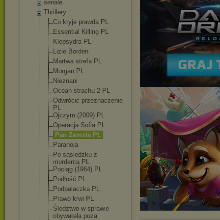
seriale
Thrillery
Co kryje prawda PL
Essential Killing PL
Klepsydra PL
Lizie Borden
Martwa strefa PL
Morgan PL
Nieznani
Ocean strachu 2 PL
Odwrócić przeznaczenie
PL
Ojczym (2009) PL
Operacja Sofia PL
Pan Zemsta PL
Paranoja
Po sąsiedzku z
mordercą PL
Pociąg (1964) PL
Podłość PL
Podpalaczka PL
Prawo krwi PL
Śledztwo w sprawie
obywatela poza