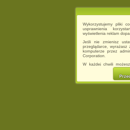
Wykorzystujemy pliki c
usprawnienia korzyst
wyświetlenia reklam dop
Jeśli nie zmienisz ust
przeglądarce, wyrażasz
komputerze przez admin
Corporation.
W każdej chwili możesz
cookies w swojej przeglą
w naszej Pol
Prze
http://chomikuj.pl/Polity
Jednocześnie informuje
może spowodować ogr
Chomikuj.pl.
W przypadku braku twojej
prosimy o opuszczenie se
Wykorzystanie plików c
(dostosowanie reklam do
działań marketingowych).