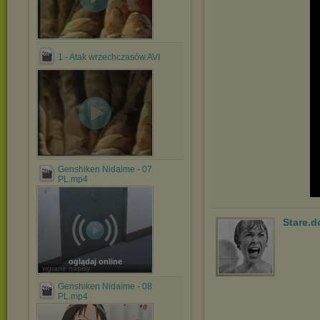
1 - Atak wrzechczasów.AVI
Genshiken Nidaime - 07
PL.mp4
Stare.d
oglądaj online
wgrane napisy
Genshiken Nidaime - 08
PL.mp4