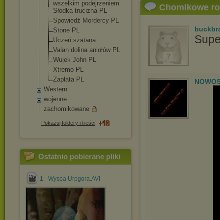
wszelkim podejrzeniem
Chomikowe r
Słodka trucizna PL
Spowiedż Mordercy PL
buckbr
Stone PL
Supe
Uczeń szatana
Valan dolina aniołów PL
Wujek John PL
Xtremo PL
Zapłata PL
NOWOS
Western
wojenne
zachomikowane
Pokazuj foldery i treści
Ostatnio pobierane pliki
1 - Wyspa Urpgora.AVI