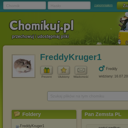
Chomik
Hasło
zapomniałem
FreddyKruger1
Freddy
widziany: 16.07.2
Prezent
Ulubiony
Wiadomość
Szukaj plików na tym chomiku
Foldery
Pan Zemsta PL
FreddyKruger1
sortuj według: