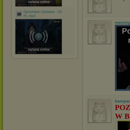
oglądaj online
wgrane napisy
Genshiken Nidaime - 03
PL.mp4
marcin
P
oglądaj online
wgrane napisy
karopa
POZ
W B