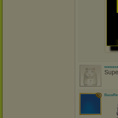
wawasa
Supe
BazaRe