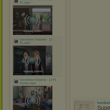
PL.mp4
oglądaj online
wgrane napisy
Genshiken Nidaime - 12
PL.mp4
oglądaj online
wgrane napisy
Genshiken Nidaime - 13 PL
Koniec.mp4
henibo
Supe