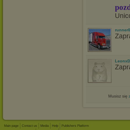
pozd
Unic
runner
Zapr
LeonxD
Zapr
Musisz się
Main page
Contact us
Media
Help
Publishers Platform