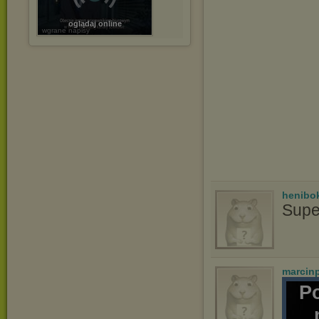
oglądaj online
wgrane napisy
henibo
Supe
marcin
P