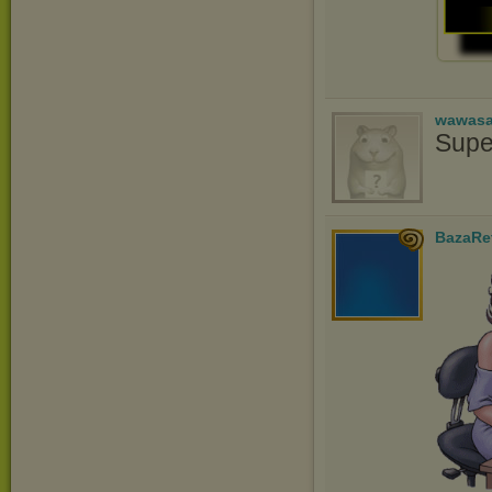
wawasa
Supe
BazaRe