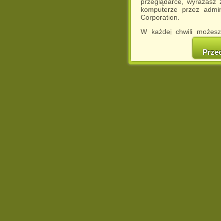
przeglądarce, wyrażasz
komputerze przez admin
Corporation.
W każdej chwili możesz
cookies w swojej przeglą
w naszej Pol
Prze
http://chomikuj.pl/Polity
Jednocześnie informuje
może spowodować ogr
Chomikuj.pl.
W przypadku braku twojej
prosimy o opuszczenie se
Wykorzystanie plików c
(dostosowanie reklam do
działań marketingowych).
Wyrażenie sprzeciwu spo
będzie dopasowana do Tw
wyświetlona przypadkowo
Istnieje możliwość zmian
sposób uniemożliwiając
urządzeniu końcowym. M
dokonując odpowiednich
internetowej.