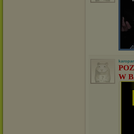
karopa
POZ
W B