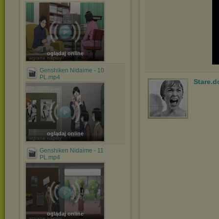
oglądaj online
wgrane napisy
Genshiken Nidaime - 10
PL.mp4
Stare.d
oglądaj online
wgrane napisy
Genshiken Nidaime - 11
PL.mp4
oglądaj online
wgrane napisy