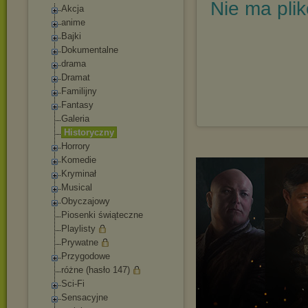
Nie ma pli
Akcja
anime
Bajki
Dokumentalne
drama
Dramat
Familijny
Fantasy
Galeria
Historyczny
Horrory
Komedie
Kryminał
Musical
Obyczajowy
Piosenki świąteczne
Playlisty
Prywatne
Przygodowe
różne (hasło 147)
Sci-Fi
Sensacyjne