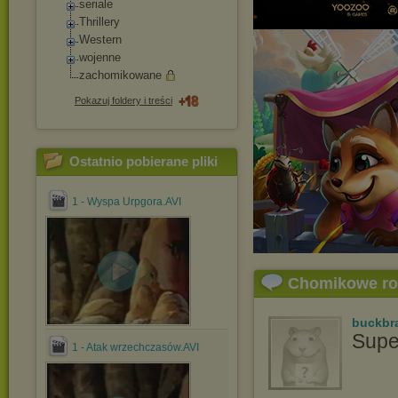
seriale
Thrillery
Western
wojenne
zachomikowane
Pokazuj foldery i treści
Ostatnio pobierane pliki
1 - Wyspa Urpgora.AVI
Chomikowe r
buckbr
Supe
1 - Atak wrzechczasów.AVI