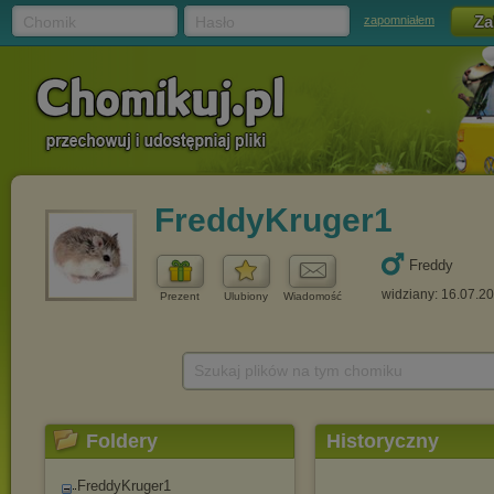
Chomik
Hasło
zapomniałem
FreddyKruger1
Freddy
widziany: 16.07.2
Prezent
Ulubiony
Wiadomość
Szukaj plików na tym chomiku
Foldery
Historyczny
FreddyKruger1