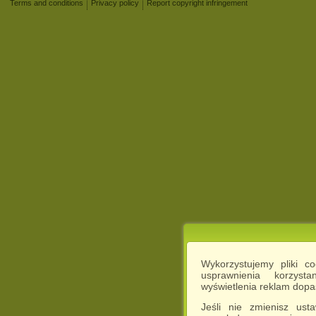
Terms and conditions
Privacy policy
Report copyright infringement
Wykorzystujemy pliki c
usprawnienia korzyst
wyświetlenia reklam dop
Jeśli nie zmienisz ust