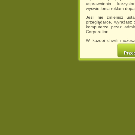
usprawnienia korzyst
wyświetlenia reklam dop
Jeśli nie zmienisz ust
przeglądarce, wyrażasz
komputerze przez admin
Corporation.
W każdej chwili możesz
cookies w swojej przeglą
w naszej Pol
Prze
http://chomikuj.pl/Polity
Jednocześnie informuje
może spowodować ogr
Chomikuj.pl.
W przypadku braku twojej
prosimy o opuszczenie se
Wykorzystanie plików c
(dostosowanie reklam do
działań marketingowych).
Wyrażenie sprzeciwu spo
będzie dopasowana do Tw
wyświetlona przypadkowo
Istnieje możliwość zmian