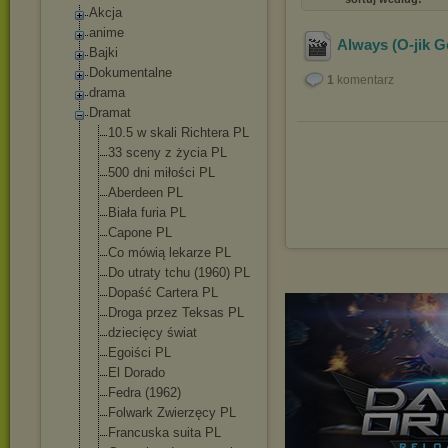
Akcja
anime
Always (O-jik 
Bajki
Dokumentalne
1
komentarz
drama
Dramat
10.5 w skali Richtera PL
33 sceny z życia PL
500 dni miłości PL
Aberdeen PL
Biała furia PL
Capone PL
Co mówią lekarze PL
Do utraty tchu (1960) PL
Dopaść Cartera PL
Droga przez Teksas PL
dziecięcy świat
Egoiści PL
El Dorado
Fedra (1962)
Folwark Zwierzęcy PL
Francuska suita PL