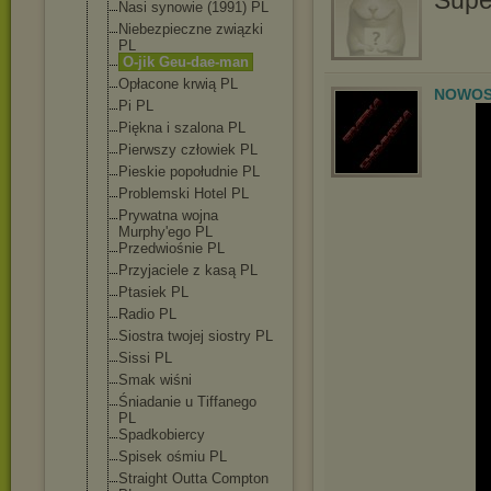
Supe
Nasi synowie (1991) PL
Niebezpieczne związki
PL
O-jik Geu-dae-man
Opłacone krwią PL
NOWOS
Pi PL
Piękna i szalona PL
Pierwszy człowiek PL
Pieskie popołudnie PL
Problemski Hotel PL
Prywatna wojna
Murphy'ego PL
Przedwiośnie PL
Przyjaciele z kasą PL
Ptasiek PL
Radio PL
Siostra twojej siostry PL
Sissi PL
Smak wiśni
Śniadanie u Tiffanego
PL
Spadkobiercy
Spisek ośmiu PL
Straight Outta Compton