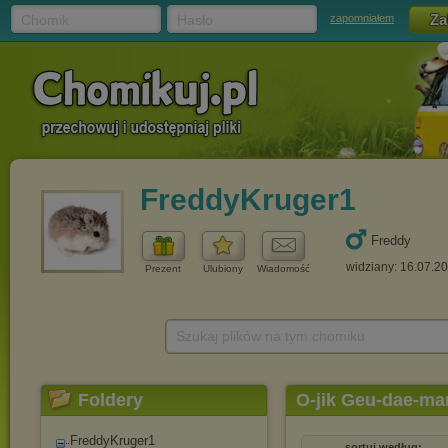
Chomik
Hasło
zapomniałem
FreddyKruger1
Freddy
widziany: 16.07.2
Prezent
Ulubiony
Wiadomość
Szukaj plików na tym chomiku
Foldery
O-jik Geu-dae-ma
FreddyKruger1
sortuj według: