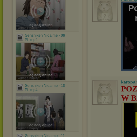
P
oglądaj online
wgrane napisy
Genshiken Nidaime - 09
PL.mp4
oglądaj online
wgrane napisy
karopa
Genshiken Nidaime - 10
POZ
PL.mp4
W B
oglądaj online
wgrane napisy
Genshiken Nidaime - 11