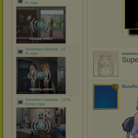
PL.mp4
oglądaj online
wgrane napisy
Genshiken Nidaime - 12
wawasa
PL.mp4
Supe
BazaRe
oglądaj online
wgrane napisy
Genshiken Nidaime - 13 PL
Koniec.mp4