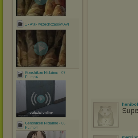
1 - Atak wrzechczasów.AVI
Genshiken Nidaime - 07
PL.mp4
henibo
Supe
oglądaj online
wgrane napisy
Genshiken Nidaime - 08
PL.mp4
marcin