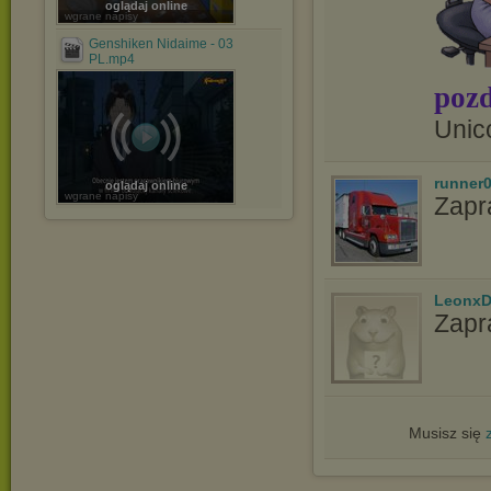
oglądaj online
wgrane napisy
Genshiken Nidaime - 03
PL.mp4
pozd
Unic
runner
oglądaj online
wgrane napisy
Zapr
LeonxD
Zapr
Musisz się