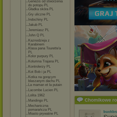
Genezis od stworzenia
do potopu PL
Gładka skóra PL
Gry uliczne PL
Indochiny PL
Jakub PL
Jeremiasz PL
John Q PL
Kaznodzieja z
Karabinem
Klasa pana Tourette'a
PL
Kolor purpury PL
Kolumna Trajana PL
Kontrolerzy PL
Kot Bob i ja PL
Kotka na gorącym
blaszanym dachu PL
La maman et la putain
Lacombe Lucien PL
Lolita 1962
Chomikowe r
Mandingo PL
Mechaniczna
pomarańcza PL
buckbr
Miasto prywatne PL