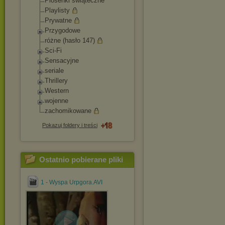
Piosenki świąteczne
Playlisty
Prywatne
Przygodowe
różne (hasło 147)
Sci-Fi
Sensacyjne
seriale
Thrillery
Western
wojenne
zachomikowane
Pokazuj foldery i treści
Ostatnio pobierane pliki
1 - Wyspa Urpgora.AVI