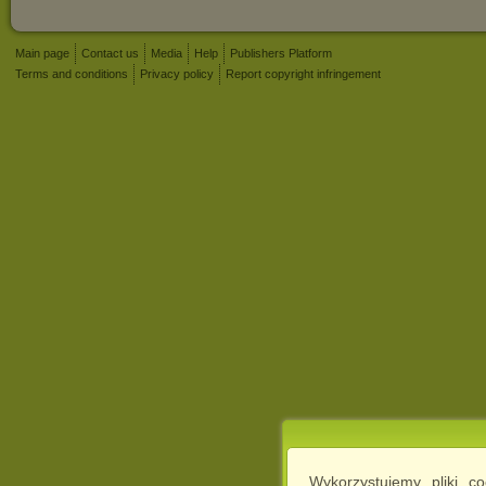
Main page
Contact us
Media
Help
Publishers Platform
Terms and conditions
Privacy policy
Report copyright infringement
Wykorzystujemy pliki c