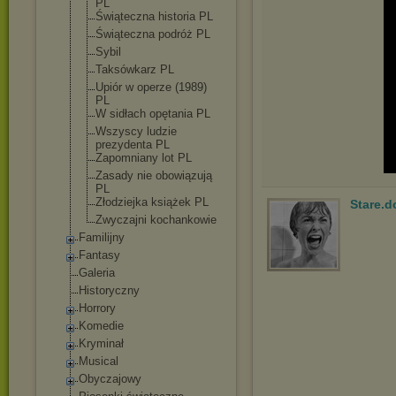
PL
Świąteczna historia PL
Świąteczna podróż PL
Sybil
Taksówkarz PL
Upiór w operze (1989)
PL
W sidłach opętania PL
Wszyscy ludzie
prezydenta PL
Zapomniany lot PL
Zasady nie obowiązują
PL
Złodziejka książek PL
Stare.d
Zwyczajni kochankowie
Familijny
Fantasy
Galeria
Historyczny
Horrory
Komedie
Kryminał
Musical
Obyczajowy