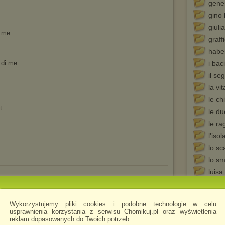
gener
gino 
giuli
i me
graffi
habe
e di me
i bac
il se
la vi
le ch
t
le du
le ra
l'iso
lo s
lo s
luisa
l'ult
go komentarza. Dodaj go jako pierwszy!
meuc
Wykorzystujemy pliki cookies i podobne technologie w celu
muza
usprawnienia korzystania z serwisu Chomikuj.pl oraz wyświetlenia
reklam dopasowanych do Twoich potrzeb.
 się
zalogować
notte