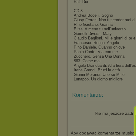
Raf. Due
CD 3
Andrea Bocelli. Sogno
Giusy Ferreri. Non ti scordar mai d
Rino Gaetano. Gianna
Elisa. Almeno tu nell’universo
Gemelli Diversi. Mary
Claudio Baglioni. Mille giorni di te 
Francesco Renga. Angelo
Pino Daniele. Quanno chiove
Paolo Conte. Via con me
Zucchero. Senza Una Donna
883. Come mai
Angelo Branduardi. Alla fiera dell’es
Irene Grandi. Bruci la città
Gianni Morandi. Uno su Mille
Lunapop. Un giorno migliore
Komentarze:
Nie ma jeszcze żadne
Aby dodawać komentarze musisz