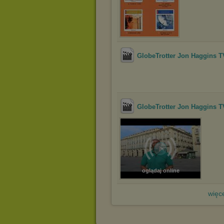
GlobeTrotter Jon Haggins TV 
GlobeTrotter Jon Haggins TV 
oglądaj online
więce