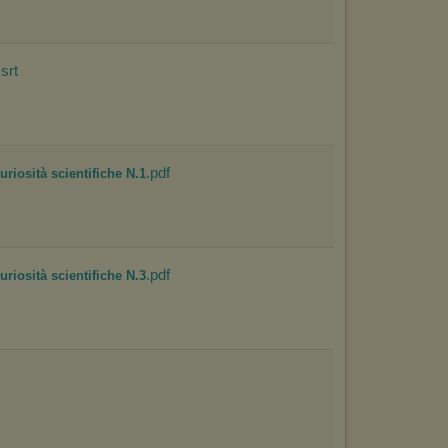
http://chomikuj.pl/PolitykaPrywatnosci.aspx
.
.srt
.pdf
uriosità scientifiche N.1
.pdf
uriosità scientifiche N.3