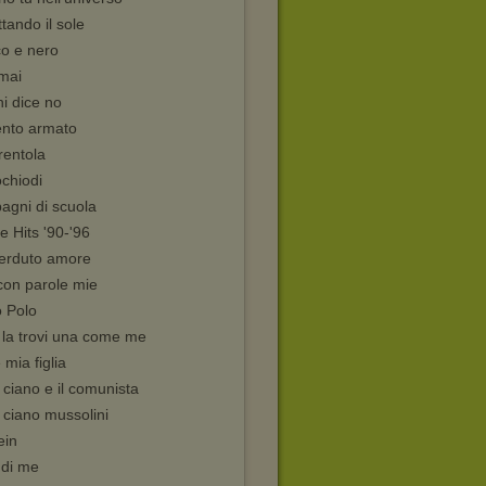
tando il sole
co e nero
mai
hi dice no
nto armato
rentola
chiodi
agni di scuola
 Hits '90-'96
perduto amore
 con parole mie
o Polo
 la trovi una come me
 mia figlia
ciano e il comunista
 ciano mussolini
ein
i di me