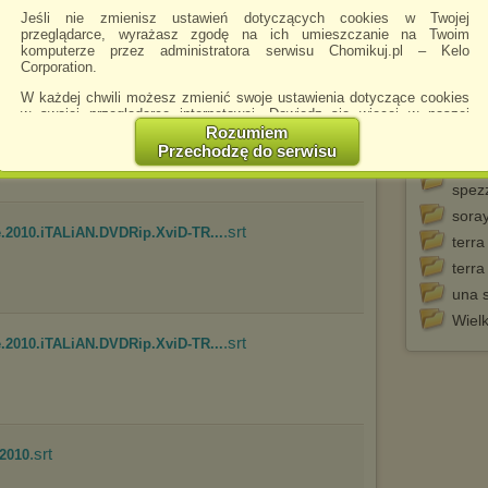
orgog
Jeśli nie zmienisz ustawień dotyczących cookies w Twojej
przeglądarce, wyrażasz zgodę na ich umieszczanie na Twoim
orgog
komputerze przez administratora serwisu Chomikuj.pl – Kelo
tego chomika
Corporation.
paur
per 
W każdej chwili możesz zmienić swoje ustawienia dotyczące cookies
w swojej przeglądarce internetowej. Dowiedz się więcej w naszej
piano
Polityce Prywatności -
http://chomikuj.pl/PolitykaPrywatnosci.aspx
.
Rozumiem
rebec
Przechodzę do serwisu
Jednocześnie informujemy że zmiana ustawień przeglądarki może
senza
spowodować ograniczenie korzystania ze strony Chomikuj.pl.
spez
W przypadku braku twojej zgody na akceptację cookies niestety
sora
prosimy o opuszczenie serwisu chomikuj.pl.
.srt
.2010.iTALiAN.DVDRip.XviD-TR...
terra
Wykorzystanie plików cookies
przez
Zaufanych Partnerów
terra
(dostosowanie reklam do Twoich potrzeb, analiza skuteczności działań
marketingowych).
una s
Wyrażenie sprzeciwu spowoduje, że wyświetlana Ci reklama nie
Wielk
będzie dopasowana do Twoich preferencji, a będzie to reklama
.srt
.2010.iTALiAN.DVDRip.XviD-TR...
wyświetlona przypadkowo.
Istnieje możliwość zmiany ustawień przeglądarki internetowej w
sposób uniemożliwiający przechowywanie plików cookies na
urządzeniu końcowym. Można również usunąć pliki cookies,
dokonując odpowiednich zmian w ustawieniach przeglądarki
internetowej.
.srt
.2010
Pełną informację na ten temat znajdziesz pod adresem