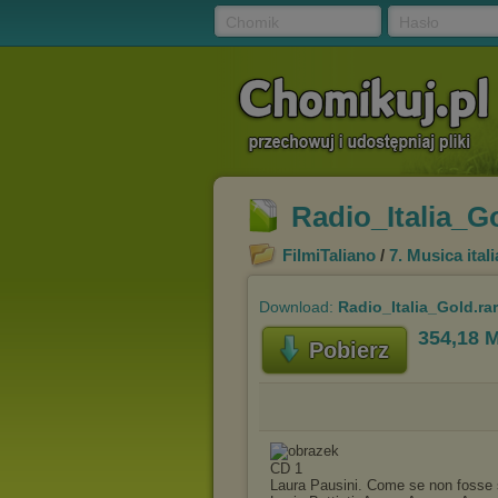
Chomik
Hasło
Radio_Italia_Go
FilmiTaliano
/
7. Musica ital
Download:
Radio_Italia_Gold.rar
354,18 
Pobierz
CD 1
Laura Pausini. Come se non fosse 