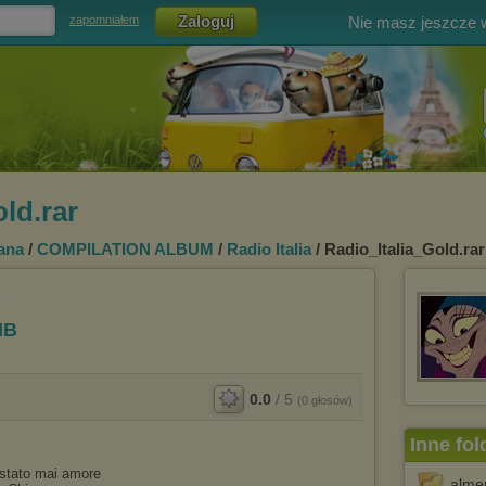
Nie masz jeszcze
zapomniałem
ld.rar
iana
/
COMPILATION ALBUM
/
Radio Italia
/ Radio_Italia_Gold.rar
MB
0.0
/
5
(
0
głosów)
Inne fol
stato mai amore
almen