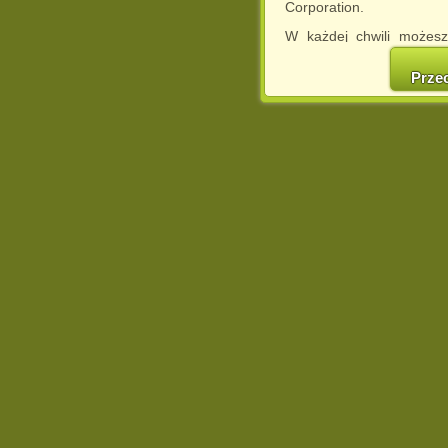
Corporation.
W każdej chwili możesz
cookies w swojej przeglą
w naszej Pol
Prze
http://chomikuj.pl/Polity
Jednocześnie informuje
może spowodować ogr
Chomikuj.pl.
W przypadku braku twojej
prosimy o opuszczenie se
Wykorzystanie plików c
(dostosowanie reklam do
działań marketingowych).
Wyrażenie sprzeciwu spo
będzie dopasowana do Tw
wyświetlona przypadkowo
Istnieje możliwość zmian
sposób uniemożliwiając
urządzeniu końcowym. M
dokonując odpowiednich
internetowej.
Pełną informację na 