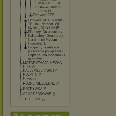
B593 WiFi Full
Huawei Ruter D
100 WiFi
Firmware ZTE
Firmware RUTER Asus,
TP-Link_Netgea
r_WD
MyNet_ Dlink I INNE
Flashery, Dc unlockery,
Kalkulatory, Generatory,
Hash i inne Modem
Huawei-ZTE
Programy resetujące
połączenie po wpisaniu
Captcha (dla modemów i
routerów)
MOTORYZACJA-MECHA
NIKA
NAJLEPSZE TAPETY
PULPITU
Privat
RÓŻNE-NIEZBĘDNE
ROZRYWKA
SPORT-ZDROWIE
TELEFONY
Ostatnio pobierane pliki