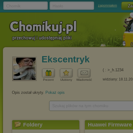
Chomik
Hasło
zapomniałem
Ekscentryk
( : >_h.1234
widziany: 18.11.2
Prezent
Ulubiony
Wiadomość
Opis został ukryty.
Pokaż opis
Szukaj plików na tym chomiku
Foldery
Huawei Firmware