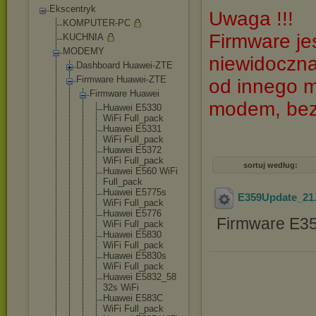
Ekscentryk
Uwaga !!!
KOMPUTER-PC
Firmware je
KUCHNIA
MODEMY
niewidoczna
Dashboard Huawei-ZTE
Firmware Huawei-ZTE
od innego 
Firmware Huawei
modem, bez
Huawei E5330
WiFi Full_pac
k
Huawei E5331
WiFi Full_pac
k
Huawei E5372
WiFi Full_pac
k
sortuj według:
Huawei E560 WiFi
Full_pac
k
Huawei E5775s
E359Update_21.
WiFi Full_pac
k
Huawei E5776
Firmware E3
WiFi Full_pac
k
Huawei E5830
WiFi Full_pac
k
Huawei E5830s
WiFi Full_pac
k
Huawei E5832_58
32s WiFi
Huawei E583C
WiFi Full_pac
k