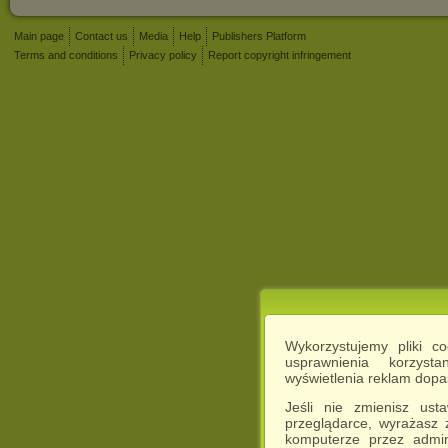
Main page
Contact us
Media
Help
Publishers Platform
Terms and conditions
Privacy policy
Report copyright infringement
Wykorzystujemy pliki c
usprawnienia korzyst
wyświetlenia reklam dop
Jeśli nie zmienisz ust
przeglądarce, wyrażasz
komputerze przez admin