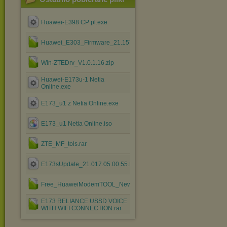
Huawei-E398 CP pl.exe
Huawei_E303_Firmware_21.157.31.00.588.B757.7z
Win-ZTEDrv_V1.0.1.16.zip
Huawei-E173u-1 Netia
Online.exe
E173_u1 z Netia Online.exe
E173_u1 Netia Online.iso
ZTE_MF_tols.rar
E173sUpdate_21.017.05.00.55.B416.exe
Free_HuaweiModemTOOL_New_v2.2.zip
E173 RELIANCE USSD VOICE
WITH WIFI CONNECTION.rar