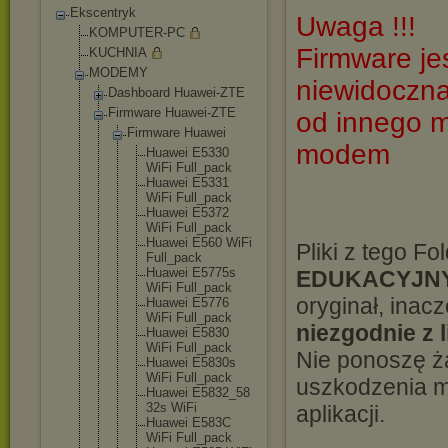
Ekscentryk
Uwaga !!!
KOMPUTER-PC
Firmware je
KUCHNIA
MODEMY
niewidoczna
Dashboard Huawei-ZTE
Firmware Huawei-ZTE
od innego 
Firmware Huawei
modem
Huawei E5330
WiFi Full_pac
k
Huawei E5331
WiFi Full_pac
k
Huawei E5372
WiFi Full_pac
k
Huawei E560 WiFi
Pliki z tego F
Full_pac
k
Huawei E5775s
EDUKACYJN
WiFi Full_pac
k
oryginał, ina
Huawei E5776
WiFi Full_pac
k
niezgodnie z 
Huawei E5830
WiFi Full_pac
k
Nie ponoszę ż
Huawei E5830s
WiFi Full_pac
k
uszkodzenia m
Huawei E5832_58
32s WiFi
aplikacji.
Huawei E583C
WiFi Full_pac
k