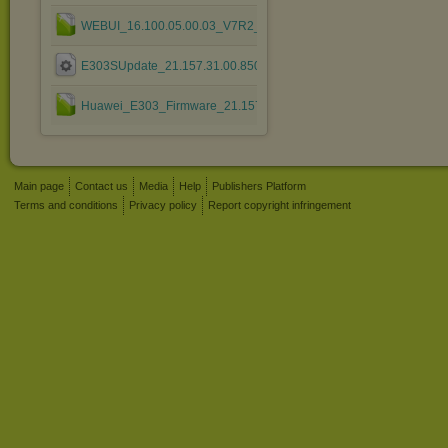
WEBUI_16.100.05.00.03_V7R2_CPIO_Mod1.4.rar
E303SUpdate_21.157.31.00.850.B757.exe
Huawei_E303_Firmware_21.157.31.00.588.B757.7z
Main page
Contact us
Media
Help
Publishers Platform
Terms and conditions
Privacy policy
Report copyright infringement