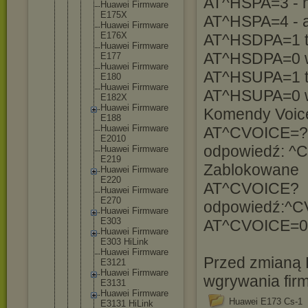
AT^HSPA=3 - 
Huawei Firmware
E175X
AT^HSPA=4 - a
Huawei Firmware
E176X
AT^HSDPA=1 
Huawei Firmware
AT^HSDPA=0 
E177
Huawei Firmware
AT^HSUPA=1 
E180
Huawei Firmware
AT^HSUPA=0 
E182X
Huawei Firmware
Komendy Voic
E188
Huawei Firmware
AT^CVOICE=?
E2010
odpowiedź: ^C
Huawei Firmware
E219
Zablokowane
Huawei Firmware
E220
AT^CVOICE?
Huawei Firmware
E270
odpowiedź:^C
Huawei Firmware
E303
AT^CVOICE=0 w
Huawei Firmware
E303 HiLink
Huawei Firmware
Przed zmianą 
E3121
Huawei Firmware
wgrywania fir
E3131
Huawei Firmware
Huawei E173 Cs-1
E3131 HiLink