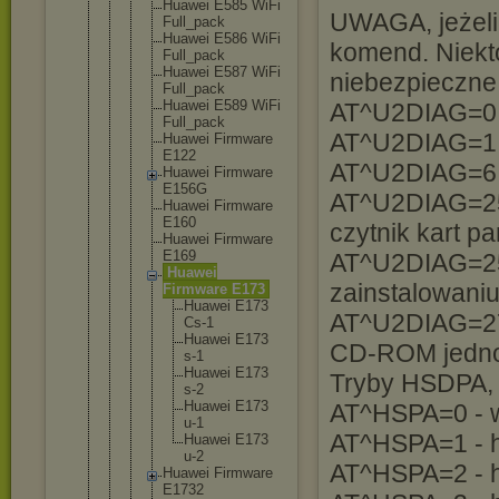
Huawei E585 WiFi
UWAGA, jeżeli 
Full_pac
k
Huawei E586 WiFi
komend. Niektó
Full_pac
k
Huawei E587 WiFi
niebezpieczne
Full_pac
k
Huawei E589 WiFi
AT^U2DIAG=0 
Full_pac
k
AT^U2DIAG=1 -
Huawei Firmware
E122
AT^U2DIAG=6 -
Huawei Firmware
E156G
AT^U2DIAG=25
Huawei Firmware
E160
czytnik kart p
Huawei Firmware
E169
AT^U2DIAG=25
Huawei
zainstalowani
Firmware E173
Huawe
i E173
AT^U2DIAG=276
Cs-1
Huawe
i E173
CD-ROM jednoc
s-1
Huawe
i E173
Tryby HSDPA,
s-2
Huawe
i E173
AT^HSPA=0 -
u-1
AT^HSPA=1 - 
Huawe
i E173
u-2
AT^HSPA=2 - 
Huawei Firmware
E1732