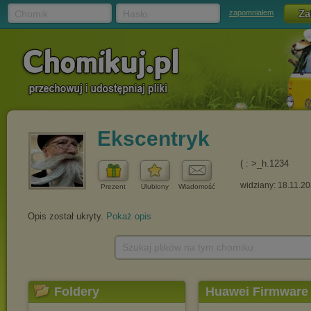
Chomik
Hasło
zapomniałem
Ekscentryk
( : >_h.1234
widziany: 18.11.2
Prezent
Ulubiony
Wiadomość
Opis został ukryty.
Pokaż opis
Szukaj plików na tym chomiku
Foldery
Huawei Firmware