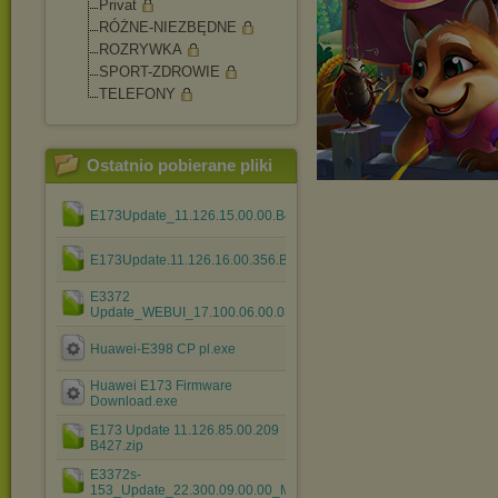
Privat
RÓŻNE-NIEZBĘDNE
ROZRYWKA
SPORT-ZDROWIE
TELEFONY
Ostatnio pobierane pliki
E173Update_11.126.15.00.00.B416.rar
E173Update.11.126.16.00.356.B427.rar
E3372
Update_WEBUI_17.100.06.00.03_V7R2_CPIO_Mod1.3.rar
Huawei-E398 CP pl.exe
Huawei E173 Firmware
Download.exe
E173 Update 11.126.85.00.209
B427.zip
E3372s-
153_Update_22.300.09.00.00_M_AT_03.rar