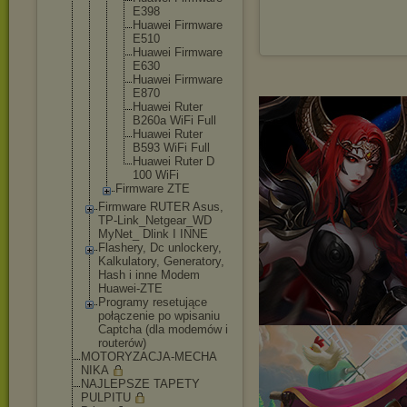
E398
Huawei Firmware
E510
Huawei Firmware
E630
Huawei Firmware
E870
Huawei Ruter
B260a WiFi Full
Huawei Ruter
B593 WiFi Full
Huawei Ruter D
100 WiFi
Firmware ZTE
Firmware RUTER Asus,
TP-Link_Netgea
r_WD
MyNet_ Dlink I INNE
Flashery, Dc unlockery,
Kalkulatory, Generatory,
Hash i inne Modem
Huawei-ZTE
Programy resetujące
połączenie po wpisaniu
Captcha (dla modemów i
routerów)
MOTORYZACJA-MECHA
NIKA
NAJLEPSZE TAPETY
PULPITU