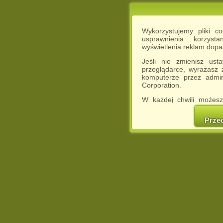
Wykorzystujemy pliki c
usprawnienia korzyst
wyświetlenia reklam dop
Jeśli nie zmienisz ust
przeglądarce, wyrażasz
komputerze przez admin
Corporation.
W każdej chwili możesz
cookies w swojej przeglą
w naszej Pol
Prze
http://chomikuj.pl/Polity
Jednocześnie informuje
może spowodować ogr
Chomikuj.pl.
W przypadku braku twojej
prosimy o opuszczenie se
Wykorzystanie plików c
(dostosowanie reklam do
działań marketingowych).
Wyrażenie sprzeciwu spo