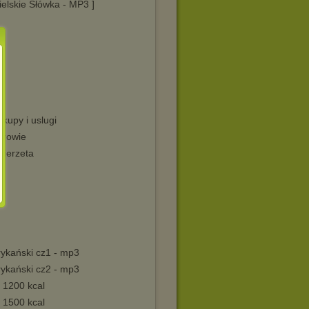
ielskie Słówka - MP3 ]
kupy i uslugi
drowie
wierzeta
ykański cz1 - mp3
ykański cz2 - mp3
 1200 kcal
 1500 kcal