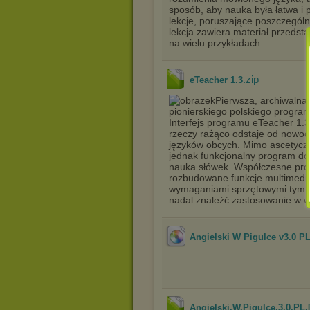
sposób, aby nauka była łatwa i 
lekcje, poruszające poszczegól
lekcja zawiera materiał przedst
na wielu przykładach.
.zip
eTeacher 1.3
Pierwsza, archiwalna 
pionierskiego polskiego progra
Interfejs programu eTeacher 1.
rzeczy rażąco odstaje od nowo
języków obcych. Mimo ascetyczn
jednak funkcjonalny program do 
nauka słówek. Współczesne pro
rozbudowane funkcje multimedia
wymaganiami sprzętowymi tym bar
nadal znaleźć zastosowanie w 
Angielski W Pigulce v3.0 P
Angielski.W.Pigulce.3.0.PL.