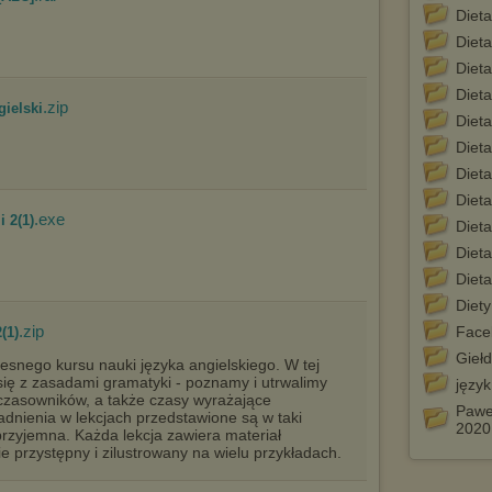
wyświetlona przypadkowo.
Diet
Diet
Istnieje możliwość zmiany ustawień przeglądarki internetowej w
sposób uniemożliwiający przechowywanie plików cookies na
Diet
urządzeniu końcowym. Można również usunąć pliki cookies,
dokonując odpowiednich zmian w ustawieniach przeglądarki
Diet
.zip
gielski
internetowej.
Diet
Pełną informację na ten temat znajdziesz pod adresem
Dieta
http://chomikuj.pl/PolitykaPrywatnosci.aspx
.
Dieta
Diet
.exe
 2(1)
Dieta
Diet
Diet
Diety
.zip
Face
(1)
Gieł
snego kursu nauki języka angielskiego. W tej
ę z zasadami gramatyki - poznamy i utrwalimy
język
 czasowników, a także czasy wyrażające
Paweł
gadnienia w lekcjach przedstawione są w taki
2020
przyjemna. Każda lekcja zawiera materiał
 przystępny i zilustrowany na wielu przykładach.