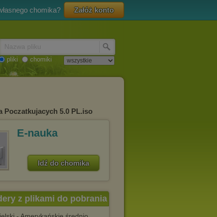
 własnego chomika?
Załóż konto
Nazwa pliku
pliki
chomiki
la Poczatkujacych 5.0 PL.iso
E-nauka
Idź do chomika
dery z plikami do pobrania
ielski - Amerykańskie średnio