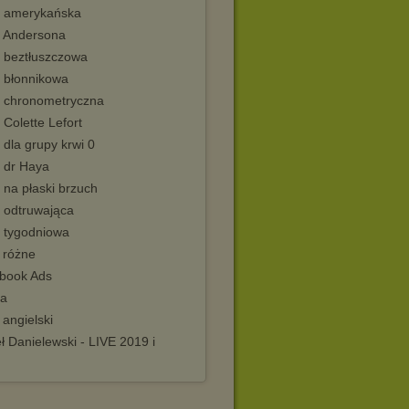
a amerykańska
a Andersona
a beztłuszczowa
a błonnikowa
a chronometryczna
 Colette Lefort
 dla grupy krwi 0
a dr Haya
 na płaski brzuch
a odtruwająca
a tygodniowa
 różne
book Ads
da
 angielski
 Danielewski - LIVE 2019 i