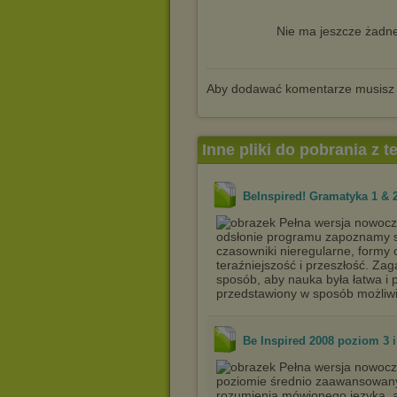
Nie ma jeszcze żadne
Aby dodawać komentarze musisz
Inne pliki do pobrania z 
BeInspired! Gramatyka 1 & 
Pełna wersja nowocze
odsłonie programu zapoznamy si
czasowniki nieregularne, formy
teraźniejszość i przeszłość. Za
sposób, aby nauka była łatwa i 
przedstawiony w sposób możliwie
Be Inspired 2008 poziom 3 i
Pełna wersja nowocz
poziomie średnio zaawansowan
rozumienia mówionego języka, a