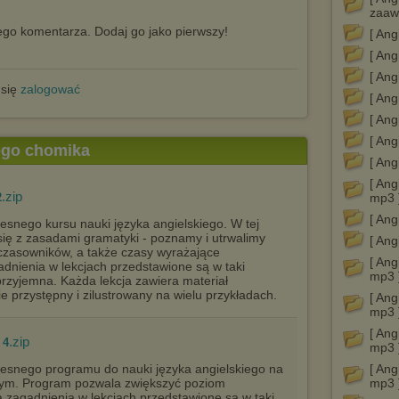
zaaw
go komentarza. Dodaj go jako pierwszy!
[ Ang
[ Ang
[ Ang
 się
zalogować
[ Ang
[ Ang
[ Ang
tego chomika
[ Ang
[ Ang
.zip
2
mp3 
[ Ang
snego kursu nauki języka angielskiego. W tej
ę z zasadami gramatyki - poznamy i utrwalimy
[ Ang
 czasowników, a także czasy wyrażające
[ Ang
gadnienia w lekcjach przedstawione są w taki
mp3 
przyjemna. Każda lekcja zawiera materiał
 przystępny i zilustrowany na wielu przykładach.
[ Ang
mp3 
[ Ang
.zip
 4
mp3 
esnego programu do nauki języka angielskiego na
[ An
ym. Program pozwala zwiększyć poziom
mp3 
 zagadnienia w lekcjach przedstawione są w taki