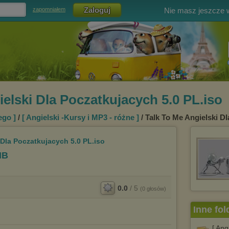
Nie masz jeszcze
zapomniałem
ielski Dla Poczatkujacych 5.0 PL.iso
ego ]
/
[ Angielski -Kursy i MP3 - różne ]
/ Talk To Me Angielski D
 Dla Poczatkujacych 5.0 PL.iso
MB
0.0
/
5
(
0
głosów)
Inne fol
[ Ang