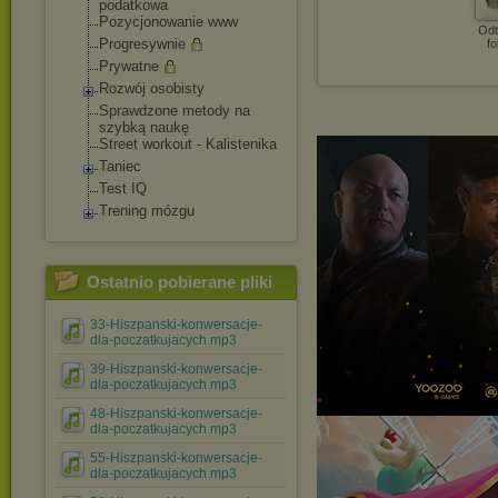
podatkowa
Pozycjonowanie www
Odt
Progresywnie
fo
Prywatne
Rozwój osobisty
Sprawdzone metody na
szybką naukę
Street workout - Kalistenika
Taniec
Test IQ
Trening mózgu
Ostatnio pobierane pliki
33-Hiszpanski-konwersacje-
dla-poczatkujacych.mp3
39-Hiszpanski-konwersacje-
dla-poczatkujacych.mp3
48-Hiszpanski-konwersacje-
dla-poczatkujacych.mp3
55-Hiszpanski-konwersacje-
dla-poczatkujacych.mp3