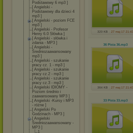
Podstawowy 6 mp3 ]
[ Angielski -
Podstawowy dla dzieci 4
mp3 ]
[ Angielski - poziom FCE
mp3 ]
[ Angielski - Profesor
320 KB
27 maj 17 21:4
Henry 6.0 Słówka ]
[ Angielski - słówka i
zdania - MP3 ]
36 Pista 36
.mp3
[ Angielski -
Średniozaawans
owany
mp3 ]
[ Angielski - szukanie
pracy cz. 1 - mp3 ]
[ Angielski - szukanie
pracy cz.2 - mp3 ]
[ Angielski - szukanie
pracy cz.3 - mp3 ]
[ Angielski IDIOMY -
364 KB
27 maj 17 21:4
Poziom średnio i
zaawansowany MP3 ]
[ Angielski -Kursy i MP3
33 Pista 33
.mp3
- różne ]
[ Angielski Po
Godzinach - MP3 ]
[ Angielski
Średniozaawans
owany -
MP3 ]
1