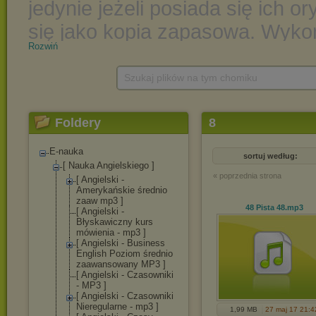
Rozwiń
Szukaj plików na tym chomiku
Foldery
8
E-nauka
sortuj według:
[ Nauka Angielskiego ]
« poprzednia strona
[ Angielski -
Amerykańskie średnio
zaaw mp3 ]
48 Pista 48
.mp3
[ Angielski -
Błyskawiczny kurs
mówienia - mp3 ]
[ Angielski - Business
English Poziom średnio
zaawansowany MP3 ]
[ Angielski - Czasowniki
- MP3 ]
[ Angielski - Czasowniki
Nieregularne - mp3 ]
1,99 MB
27 maj 17 21:4