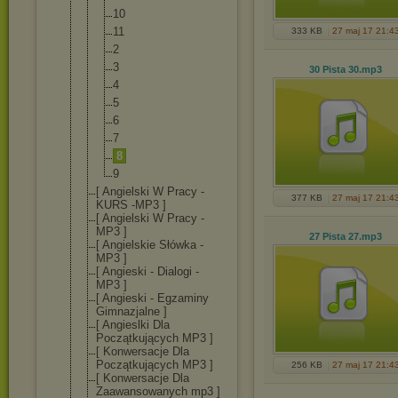
10
11
333 KB
27 maj 17 21:4
2
3
30 Pista 30
.mp3
4
5
6
7
8
9
[ Angielski W Pracy -
377 KB
27 maj 17 21:4
KURS -MP3 ]
[ Angielski W Pracy -
MP3 ]
27 Pista 27
.mp3
[ Angielskie Słówka -
MP3 ]
[ Angieski - Dialogi -
MP3 ]
[ Angieski - Egzaminy
Gimnazjalne ]
[ Angieslki Dla
Początkujących MP3 ]
[ Konwersacje Dla
Początkujących MP3 ]
256 KB
27 maj 17 21:4
[ Konwersacje Dla
Zaawansowanych mp3 ]