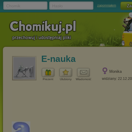
Chomik
Hasło
zapomniałem
E-nauka
Monika
widziany: 22.12.2
Prezent
Ulubiony
Wiadomość