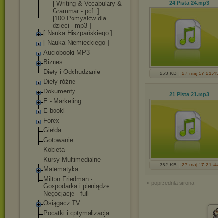
[ Writing & Vocabulary &
24 Pista 24
.mp3
Grammar - pdf. ]
[100 Pomysłów dla
dzieci - mp3 ]
[ Nauka Hiszpańskiego ]
[ Nauka Niemieckiego ]
Audiobooki MP3
Biznes
Diety i Odchudzanie
253 KB
27 maj 17 21:4
Diety różne
Dokumenty
21 Pista 21
.mp3
E - Marketing
E-booki
Forex
Giełda
Gotowanie
Kobieta
Kursy Multimedialne
332 KB
27 maj 17 21:4
Matematyka
Milton Friedman -
« poprzednia strona
Gospodarka i pieniądze
Negocjacje - full
Osiągacz TV
Podatki i optymalizacja