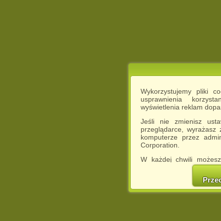
Wykorzystujemy pliki c
usprawnienia korzyst
wyświetlenia reklam dop
Jeśli nie zmienisz ust
przeglądarce, wyrażasz
komputerze przez admin
Corporation.
W każdej chwili możesz
cookies w swojej przeglą
w naszej Pol
Prze
http://chomikuj.pl/Polity
Jednocześnie informuje
może spowodować ogr
Chomikuj.pl.