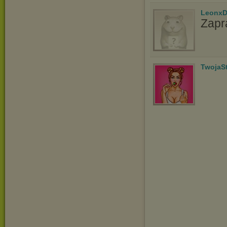
LeonxD
Zapr
TwojaSt