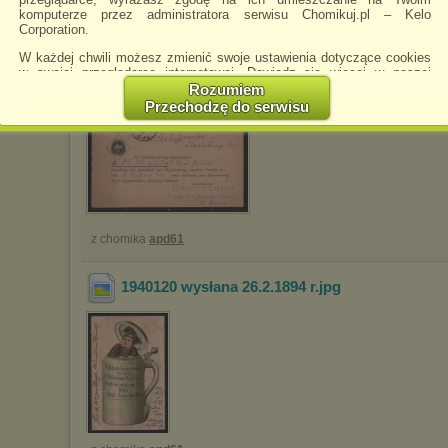
komputerze przez administratora serwisu Chomikuj.pl – Kelo
z chomika
apd61
Corporation.
W każdej chwili możesz zmienić swoje ustawienia dotyczące cookies
w swojej przeglądarce internetowej. Dowiedz się więcej w naszej
1925659 wysłana 17.styczeń 1880 roku
.jpg
Polityce Prywatności -
http://chomikuj.pl/PolitykaPrywatnosci.aspx
.
Rozumiem
Przechodzę do serwisu
Jednocześnie informujemy że zmiana ustawień przeglądarki może
spowodować ograniczenie korzystania ze strony Chomikuj.pl.
W przypadku braku twojej zgody na akceptację cookies niestety
prosimy o opuszczenie serwisu chomikuj.pl.
Wykorzystanie plików cookies
przez
Zaufanych Partnerów
(dostosowanie reklam do Twoich potrzeb, analiza skuteczności działań
marketingowych).
z chomika
apd61
Wyrażenie sprzeciwu spowoduje, że wyświetlana Ci reklama nie
będzie dopasowana do Twoich preferencji, a będzie to reklama
1940120 wysłana 26.2.1894 r
.jpg
wyświetlona przypadkowo.
Istnieje możliwość zmiany ustawień przeglądarki internetowej w
sposób uniemożliwiający przechowywanie plików cookies na
urządzeniu końcowym. Można również usunąć pliki cookies,
dokonując odpowiednich zmian w ustawieniach przeglądarki
internetowej.
Pełną informację na ten temat znajdziesz pod adresem
http://chomikuj.pl/PolitykaPrywatnosci.aspx
.