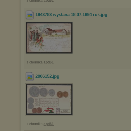
z chomika
apd61
1943783 wysłana 18.07.1894 rok
.jpg
z chomika
apd61
2006152
.jpg
z chomika
apd61