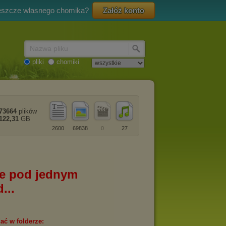
eszcze własnego chomika?
Załóż konto
Nazwa pliku
pliki
chomiki
73664
plików
122,31
GB
2600
69838
0
27