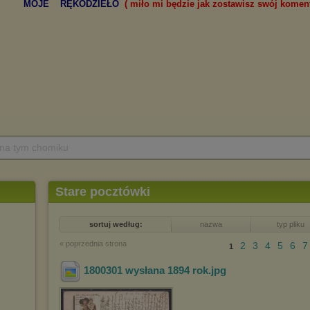
 na tym chomiku
Stare pocztówki
sortuj według:
nazwa
typ pliku
« poprzednia strona
2
3
4
5
6
7
1
1800301 wysłana 1894 rok
.jpg