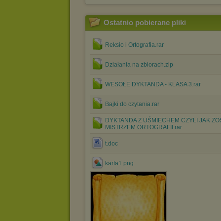
Ostatnio pobierane pliki
Reksio i Ortografia.rar
Działania na zbiorach.zip
WESOŁE DYKTANDA - KLASA 3.rar
Bajki do czytania.rar
DYKTANDA Z UŚMIECHEM CZYLI JAK ZO
MISTRZEM ORTOGRAFII.rar
t.doc
karta1.png