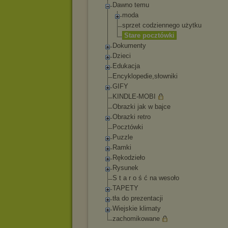
Dawno temu
moda
sprzet codziennego użytku
Stare pocztówki
Dokumenty
Dzieci
Edukacja
Encyklopedie,słow
niki
GIFY
KINDLE-MOBI
Obrazki jak w bajce
Obrazki retro
Pocztówki
Puzzle
Ramki
Rękodzieło
Rysunek
S t a r o ś ć na wesoło
TAPETY
tła do prezentacji
Wiejskie klimaty
zachomikowane