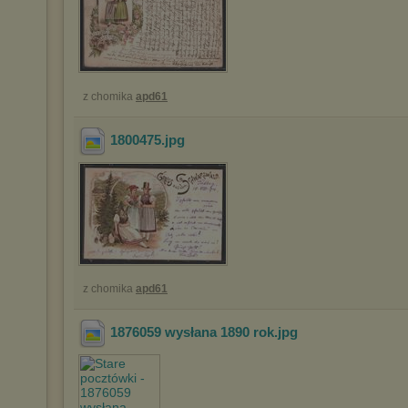
z chomika
apd61
1800475
.jpg
z chomika
apd61
1876059 wysłana 1890 rok
.jpg