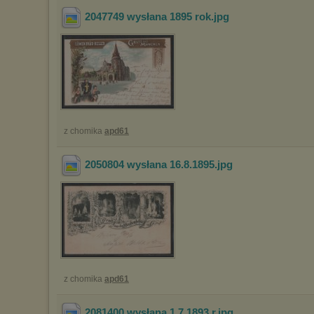
2047749 wysłana 1895 rok
.jpg
z chomika
apd61
2050804 wysłana 16.8.1895
.jpg
z chomika
apd61
2081400 wysłana 1.7.1893 r
.jpg