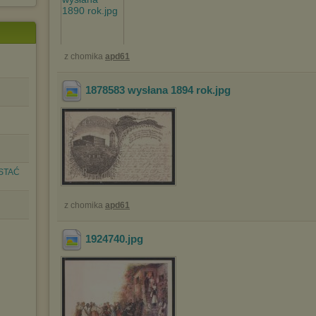
z chomika
apd61
1878583 wysłana 1894 rok
.jpg
STAĆ
z chomika
apd61
1924740
.jpg