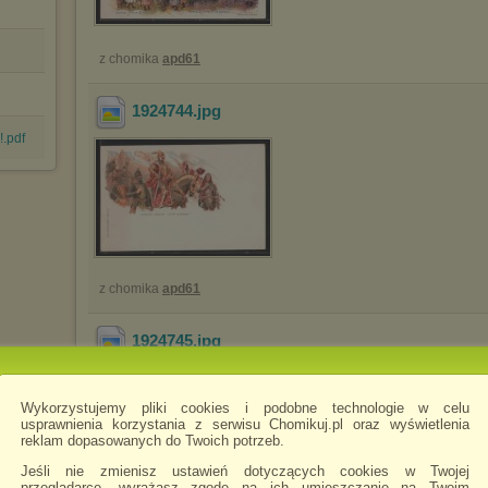
z chomika
apd61
1924744
.jpg
!.pdf
z chomika
apd61
1924745
.jpg
Wykorzystujemy pliki cookies i podobne technologie w celu
usprawnienia korzystania z serwisu Chomikuj.pl oraz wyświetlenia
reklam dopasowanych do Twoich potrzeb.
Jeśli nie zmienisz ustawień dotyczących cookies w Twojej
przeglądarce, wyrażasz zgodę na ich umieszczanie na Twoim