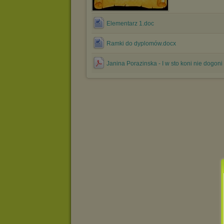
Elementarz 1.doc
Ramki do dyplomów.docx
Janina Porazinska - I w sto koni nie dogoni 