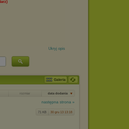
Ukryj opis
Galeria
rozmiar
data dodania
następna strona »
71 KB
30 gru 13 13:18