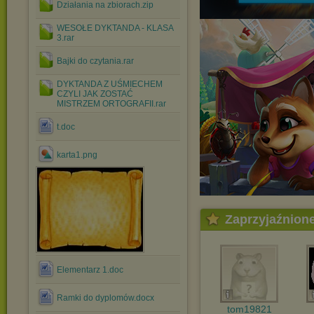
Działania na zbiorach.zip
WESOŁE DYKTANDA - KLASA
3.rar
Bajki do czytania.rar
DYKTANDA Z UŚMIECHEM
CZYLI JAK ZOSTAĆ
MISTRZEM ORTOGRAFII.rar
t.doc
karta1.png
Zaprzyjaźnion
Elementarz 1.doc
Ramki do dyplomów.docx
tom19821