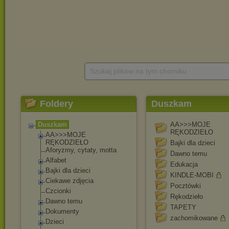
Szukaj plików na tym chomiku
Foldery
Duszkam
Duszkam
AA>>>MOJE
RĘKODZIEŁO
AA>>>MOJ
E
RĘKODZIEŁO
Bajki dla dzieci
Aforyzmy, cytaty, motta
Dawno temu
Alfabet
Edukacja
Bajki dla dzieci
KINDLE-MOBI
Ciekawe zdjęcia
Pocztówki
Czcionki
Rękodzieło
Dawno temu
TAPETY
Dokumenty
zachomikowane
Dzieci