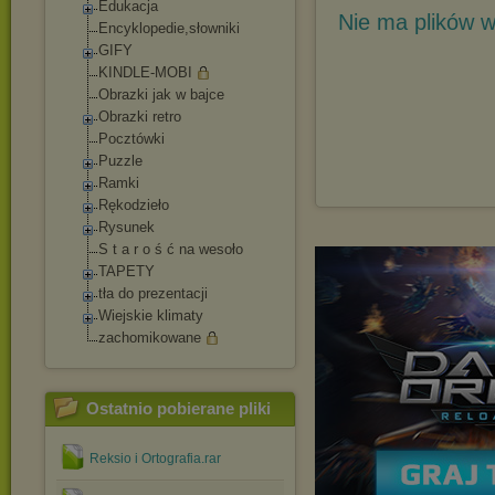
Edukacja
Nie ma plików w
Encyklopedie,słow
niki
GIFY
KINDLE-MOBI
Obrazki jak w bajce
Obrazki retro
Pocztówki
Puzzle
Ramki
Rękodzieło
Rysunek
S t a r o ś ć na wesoło
TAPETY
tła do prezentacji
Wiejskie klimaty
zachomikowane
Ostatnio pobierane pliki
Reksio i Ortografia.rar