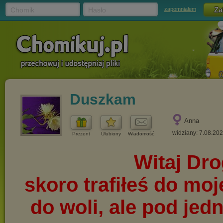
Chomik
Hasło
zapomniałem
Duszkam
Anna
widziany: 7.08.20
Prezent
Ulubiony
Wiadomość