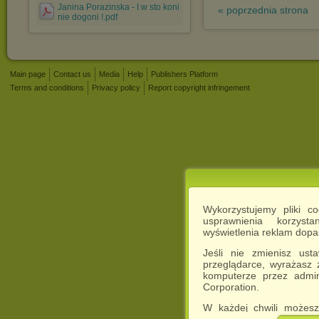
Janina Porazinska - I w sto koni
« poprzednia strona
nie dogoni !.pdf
Main page
Contact us
Media
Help
Publishers Platform
Terms and conditions
Privacy policy
Report copyright infringement
Wykorzystujemy pliki c
usprawnienia korzyst
wyświetlenia reklam dop
Jeśli nie zmienisz ust
przeglądarce, wyrażasz
komputerze przez admin
Corporation.
W każdej chwili możesz
cookies w swojej przeglą