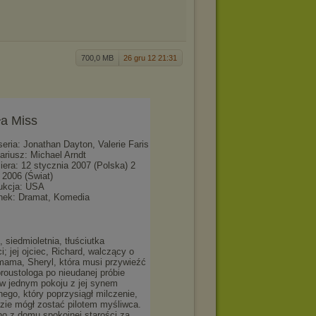
700,0 MB
26 gru 12 21:31
a Miss
seria: Jonathan Dayton, Valerie Faris
ariusz: Michael Arndt
iera: 12 stycznia 2007 (Polska) 2
a 2006 (Świat)
ukcja: USA
nek: Dramat, Komedia
 siedmioletnia, tłuściutka
; jej ojciec, Richard, walczący o
 mama, Sheryl, która musi przywieźć
roustologa po nieudanej próbie
w jednym pokoju z jej synem
ego, który poprzysiągł milczenie,
dzie mógł zostać pilotem myśliwca.
no z domu spokojnej starości za