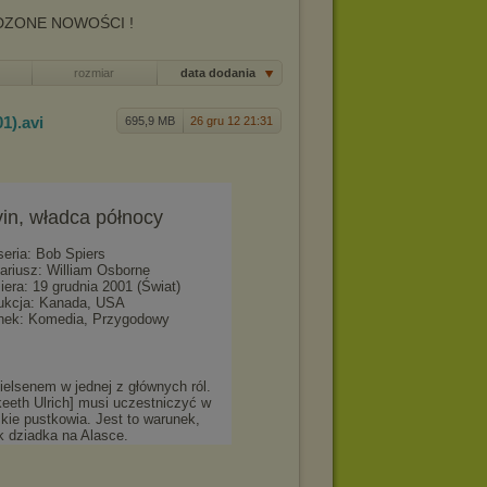
rozmiar
data dodania
01)
.avi
695,9 MB
26 gru 12 21:31
in, władca północy
seria: Bob Spiers
ariusz: William Osborne
iera: 19 grudnia 2001 (Świat)
ukcja: Kanada, USA
nek: Komedia, Przygodowy
elsenem w jednej z głównych ról.
keeth Ulrich] musi uczestniczyć w
ie pustkowia. Jest to warunek,
k dziadka na Alasce.