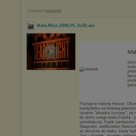
z chomika
Amatorki
Mala.Miss.2006.PL.XviD
.avi
Mał
reży
scen
prem
lipc
prod
gatu
Poznajcie rodzinę Hoover: Olive,
kandydatka na królową piękności
uznanie "doradca życiowy"; jej
do domu swego brata Franka - p
samobójczej. Frank zamieszka 
Dwaynem, wielbicielem Nietzsch
aż dorośnie do wieku, kiedy bę
Jest i dziadek, usunięty niedaw