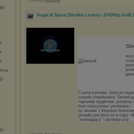
z chomika
Amatorki
0p]
Sugar.&.Spice.(Slodkie.i.ostre).-.DVDRip.XviD
D-
Sło
D-
reży
scen
D-
prem
prod
ekcja
gatu
D-
Czarna komedia. Jeszcze nigdy
zespołu cheerleadres. Dziewczy
naprawdę wyjątkowe. pompony i 
broń maszynową i przebranie i .
by ratować z kłopotów finansowy
ponadto jest jeszcze w ciąży. N
"rozbrajający" i akrobatyczny.
iD-