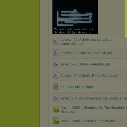
Zapach trawki, smak wolności /
Scarfies (1999)produkcja: ...
Asterix - 12. Asteriks na igrzyskach
olimpijskich.pdf
Asterix - 23. Obeliks i SpóĹ'ka.pdf
Asterix - 26 Odyseja Ateriksa.pdf
Asterix - 29. Asteriks Róża i Miecz.pdf
05 - Start Me Up.mp3
Asterix - 04 Wyprawa Asteriksa Dookola Gal
Oasis - 2000-1 Standing On The Shoulder 
Giants.rar
Oasis - 2002 Heathen Chemistry.rar