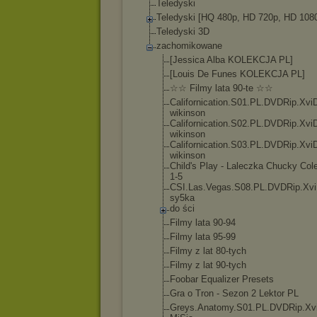
Teledyski
Teledyski [HQ 480p, HD 720p, HD 108
Teledyski 3D
zachomikowane
[Jessica Alba KOLEKCJA PL]
[Louis De Funes KOLEKCJA PL]
☆☆ Filmy lata 90-te ☆☆
Californicatio
n.S01.PL.DVDRi
p.Xvi
wikinso
n
Californicatio
n.S02.PL.DVDRi
p.Xvi
wikinso
n
Californicatio
n.S03.PL.DVDRi
p.Xvi
wikinso
n
Child's Play - Laleczka Chucky Col
1-5
CSI.Las.Vegas.
S08.PL.DVDRip.
Xvi
sy5ka
do ści
Filmy lata 90-94
Filmy lata 95-99
Filmy z lat 80-tych
Filmy z lat 90-tych
Foobar Equalizer Presets
Gra o Tron - Sezon 2 Lektor PL
Greys.Anatomy.
S01.PL.DVDRip.
Xv