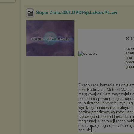
Super.Ziolo.2001.DVDRip.Lektor.PL
.avi
Sup
reży
scen
prem
prod
gatu
Zwariowana komedia z udziałem
hop: Redmana i Method Mana. J
Man) dwaj całkiem zwyczajni uc
posiadanie pewnej magicznej sub
tej substancji chłopcy uzyskują
wynik egzaminów maturalnych, 
bardzo prestiżową wyższą uczeln
typowego studenta Harvardu, ni
magicznej substancji radzą sob
dnia zapasy tego specyfiku się 
bez niej...