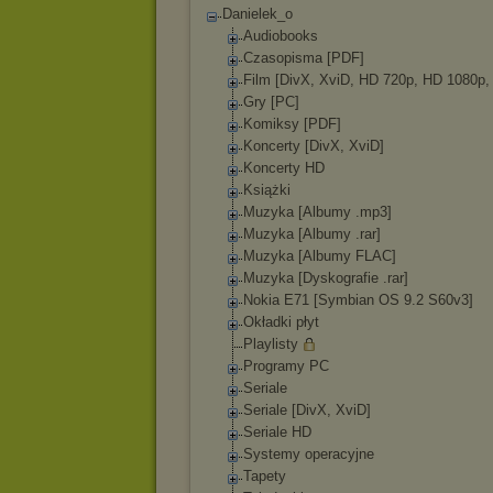
Danielek_o
Audiobooks
Czasopisma [PDF]
Film [DivX, XviD, HD 720p, HD 1080p,
Gry [PC]
Komiksy [PDF]
Koncerty [DivX, XviD]
Koncerty HD
Książki
Muzyka [Albumy .mp3]
Muzyka [Albumy .rar]
Muzyka [Albumy FLAC]
Muzyka [Dyskografie .rar]
Nokia E71 [Symbian OS 9.2 S60v3]
Okładki płyt
Playlisty
Programy PC
Seriale
Seriale [DivX, XviD]
Seriale HD
Systemy operacyjne
Tapety