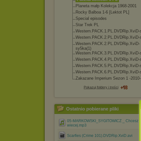
Planeta małp Kolekcja 1968-2001
Rocky Balboa 1-6 [Lektot PL]
Special episodes
Star Trek PL
Western.PACK.1
.PL.DVDRip.Xvi
D-
Western.PACK.2
.PL.DVDRip.Xvi
D-
Western.PACK.2
.PL.DVDRip.Xvi
D-
sy5ka(1)
Western.PACK.3
.PL.DVDRip.Xvi
D-
Western.PACK.4
.PL.DVDRip.Xvi
D-
Western.PACK.5
.PL.DVDRip.Xvi
D-
Western.PACK.6
.PL.DVDRip.Xvi
D-
Zakazane Imperium Sezon 1 -2010-
Pokazuj foldery i treści
Ostatnio pobierane pliki
05-MARKOWSKI_SYGITOWICZ _ Chcesz
wiecej.mp3
Scarfies (Crime 101).DVDRip.XviD.avi