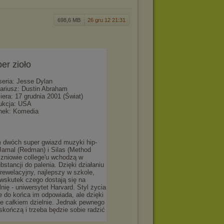
698,6 MB
26 gru 12 21:31
er zioło
seria: Jesse Dylan
ariusz: Dustin Abraham
iera: 17 grudnia 2001 (Świat)
ukcja: USA
nek: Komedia
 dwóch super gwiazd muzyki hip-
amal (Redman) i Silas (Method
zniowie college'u wchodzą w
stancji do palenia. Dzięki działaniu
 rewelacyjny, najlepszy w szkole,
wskutek czego dostają się na
ię - uniwersytet Harvard. Styl życia
e do końca im odpowiada, ale dzięki
ie całkiem dzielnie. Jednak pewnego
skończą i trzeba będzie sobie radzić