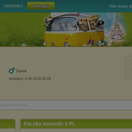
Nie masz j
zapomniałem
Daniel
widziany: 5.09.2015 00:06
 na tym chomiku
Paczka komedii 3 PL