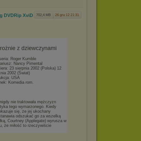
ing DVDR
ip XviD
702,4 MB
26 gru 12 21:31
rożnie z dziewczynami
seria: Roger Kumble
ariusz: Nancy Pimental
iera: 23 sierpnia 2002 (Polska) 12
tnia 2002 (Świat)
ukcja: USA
nek: Komedia rom.
 nigdy nie traktowała mężczyzn
otyka tego wymarzonego. Kiedy
okazuje się, że jej ukochany
ostanawia odszukać go za wszelką
łką, Courtney (Applegate) wyrusza w
u, że miłość to rzeczywiście