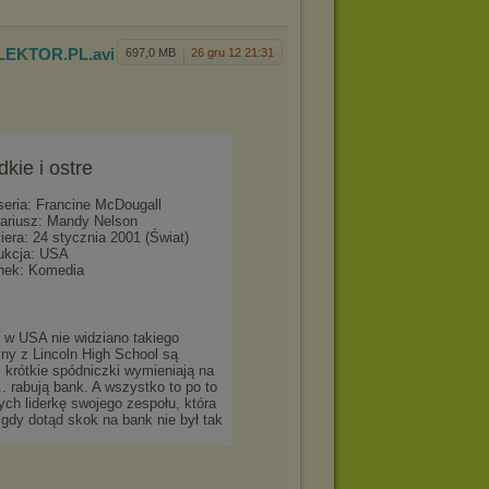
.LEKT
OR.PL
.avi
697,0 MB
26 gru 12 21:31
dkie i ostre
seria: Francine McDougall
ariusz: Mandy Nelson
iera: 24 stycznia 2001 (Świat)
ukcja: USA
nek: Komedia
 w USA nie widziano takiego
ny z Lincoln High School są
krótkie spódniczki wymieniają na
.. rabują bank. A wszystko to po to
ch liderkę swojego zespołu, która
igdy dotąd skok na bank nie był tak