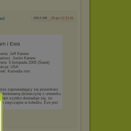
avi
699,6 MB
26 gru 12 21:31
am i Ewa
seria: Jeff Kanew
ariusz: Justin Kanew
iera: 5 listopada 2005 (Świat)
ukcja: USA
nek: Komedia rom.
rze zapowiadający się piosenkarz.
 utalentowaną dziewczynę z uniwerku.
 Adam szybko dowiaduje się, że
ch zwyczajów w koledżu, Eve jest