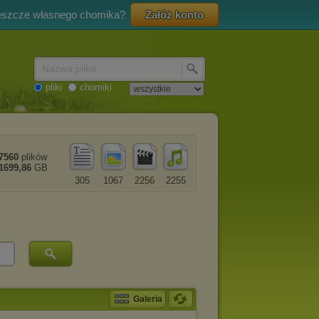
eszcze własnego chomika?
Załóż konto
Nazwa pliku
pliki
chomiki
7560
plików
1699,86
GB
305
1067
2256
2255
Galeria