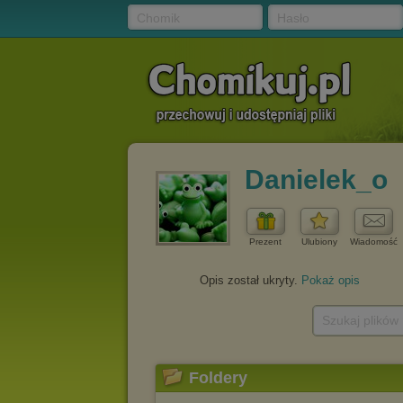
Chomik
Hasło
Danielek_o
Prezent
Ulubiony
Wiadomość
Opis został ukryty.
Pokaż opis
Szukaj plików
Foldery