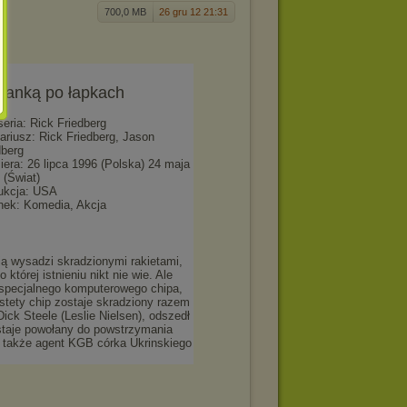
700,0 MB
26 gru 12 21:31
lanką po łapkach
seria: Rick Friedberg
ariusz: Rick Friedberg, Jason
dberg
iera: 26 lipca 1996 (Polska) 24 maja
 (Świat)
ukcja: USA
nek: Komedia, Akcja
ją wysadzi skradzionymi rakietami,
 której istnieniu nikt nie wie. Ale
e specjalnego komputerowego chipa,
stety chip zostaje skradziony razem
ick Steele (Leslie Nielsen), odszedł
staje powołany do powstrzymania
także agent KGB córka Ukrinskiego