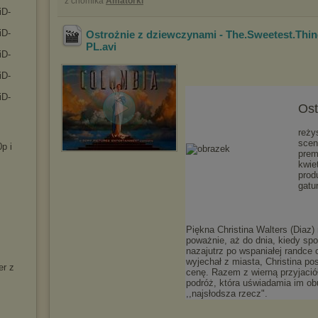
z chomika
Amatorki
iD-
iD-
Ostrożnie z dziewczynami - The.Sweetest.Th
PL
.avi
iD-
iD-
iD-
Ost
reży
scen
p i
prem
kwie
prod
gatu
Piękna Christina Walters (Diaz)
poważnie, aż do dnia, kiedy sp
nazajutrz po wspaniałej randce 
wyjechał z miasta, Christina p
er z
cenę. Razem z wierną przyjació
podróż, która uświadamia im ob
,,najsłodsza rzecz".