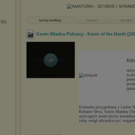
sortuj według:
nazwa
typ pliku
 3D]
Kevin Wladca Polnocy - Kevin of the North (20
Kev
reży
scen
prem
prod
gatu
Komedia przygodowa z Leslie Ni
Bohater filmu, Kevin Manley [S
wyścigach psów przez kanadyjsk
żeby mógł odziedziczyć mająte