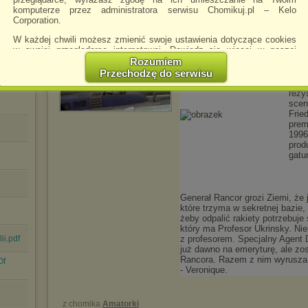
Szklanka po lapkach - Spy.Hard.(1996).Pl
.avi
komputerze przez administratora serwisu Chomikuj.pl – Kelo
Corporation.
W każdej chwili możesz zmienić swoje ustawienia dotyczące cookies
w swojej przeglądarce internetowej. Dowiedz się więcej w naszej
Polityce Prywatności -
http://chomikuj.pl/PolitykaPrywatnosci.aspx
.
Rozumiem
Szk
Przechodzę do serwisu
Jednocześnie informujemy że zmiana ustawień przeglądarki może
spowodować ograniczenie korzystania ze strony Chomikuj.pl.
reży
scen
W przypadku braku twojej zgody na akceptację cookies niestety
Frie
prosimy o opuszczenie serwisu chomikuj.pl.
prem
1996
Wykorzystanie plików cookies
przez
Zaufanych Partnerów
prod
(dostosowanie reklam do Twoich potrzeb, analiza skuteczności działań
gatu
marketingowych).
Wyrażenie sprzeciwu spowoduje, że wyświetlana Ci reklama nie
będzie dopasowana do Twoich preferencji, a będzie to reklama
Generał Rancor grozi Ziemi, że 
wyświetlona przypadkowo.
które trzyma w sekretnej bazie, o
Istnieje możliwość zmiany ustawień przeglądarki internetowej w
żeby odpalić rakiety potrzebuj
sposób uniemożliwiający przechowywanie plików cookies na
który ma Profesor Ukrinsky. Nie
ii.pdf
urządzeniu końcowym. Można również usunąć pliki cookies,
z profesorem. Specjalny Agent D
dokonując odpowiednich zmian w ustawieniach przeglądarki
już dawno na emeryturę, ale zo
internetowej.
Rancora. Razem z nim wyrusza 
Of
- Veronique.
Pełną informację na ten temat znajdziesz pod adresem
http://chomikuj.pl/PolitykaPrywatnosci.aspx
.
z chomika
Amatorki