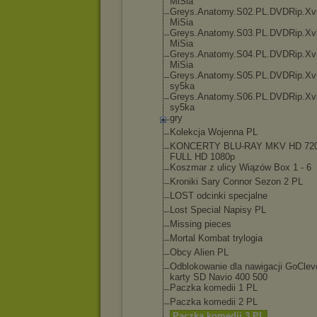
MiSia
Greys.Anatomy.
S02.PL.DVDRip.
Xv
MiSia
Greys.Anatomy.
S03.PL.DVDRip.
Xv
MiSia
Greys.Anatomy.
S04.PL.DVDRip.
Xv
MiSia
Greys.Anatomy.
S05.PL.DVDRip.
Xv
sy5ka
Greys.Anatomy.
S06.PL.DVDRip.
Xv
sy5ka
gry
Kolekcja Wojenna PL
KONCERTY BLU-RAY MKV HD 720
FULL HD 1080p
Koszmar z ulicy Wiązów Box 1 - 6
Kroniki Sary Connor Sezon 2 PL
LOST odcinki specjalne
Lost Special Napisy PL
Missing pieces
Mortal Kombat trylogia
Obcy Alien PL
Odblokowanie dla nawigacji GoClev
karty SD Navio 400 500
Paczka komedii 1 PL
Paczka komedii 2 PL
Paczka komedii 3 PL