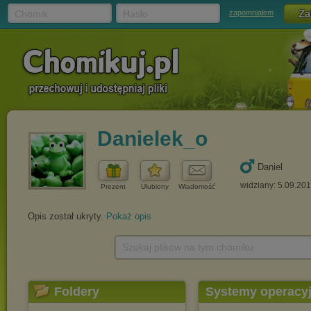
Chomik
Hasło
zapomniałem
Danielek_o
Daniel
widziany: 5.09.20
Prezent
Ulubiony
Wiadomość
Opis został ukryty.
Pokaż opis
Szukaj plików na tym chomiku
Foldery
Systemy operacy