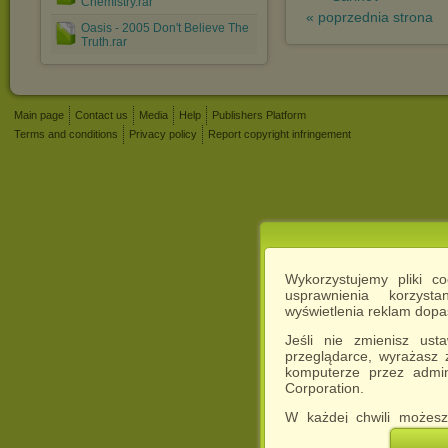
Chemistry.rar
« poprzednia strona
Oasis - 2005 Don't Believe The
Truth.rar
Main page
Contact us
Media
Help
Publishers Platform
Terms and conditions
Privacy policy
Report copyright infringement
Wykorzystujemy pliki c
usprawnienia korzyst
wyświetlenia reklam dop
Jeśli nie zmienisz ust
przeglądarce, wyrażasz
komputerze przez admin
Corporation.
W każdej chwili możesz
cookies w swojej przeglą