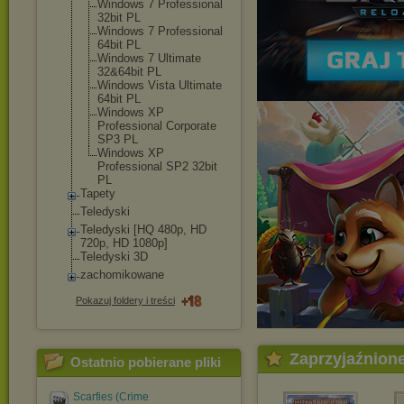
Windows 7 Professional
32bit PL
Windows 7 Professional
64bit PL
Windows 7 Ultimate
32&64bit PL
Windows Vista Ultimate
64bit PL
Windows XP
Professional Corporate
SP3 PL
Windows XP
Professional SP2 32bit
PL
Tapety
Teledyski
Teledyski [HQ 480p, HD
720p, HD 1080p]
Teledyski 3D
zachomikowane
Pokazuj foldery i treści
Zaprzyjaźnion
Ostatnio pobierane pliki
Scarfies (Crime