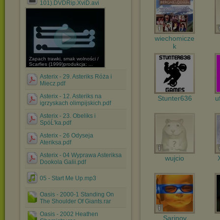
101).DVDRip.XviD.avi
wiechomicze
k
Zapach trawki, smak wolności /
Scarfies (1999)produkcja: ...
Asterix - 29. Asteriks Róża i
Miecz.pdf
Asterix - 12. Asteriks na
Stunter636
u
igrzyskach olimpijskich.pdf
Asterix - 23. Obeliks i
SpóĹ'ka.pdf
Asterix - 26 Odyseja
Ateriksa.pdf
Asterix - 04 Wyprawa Asteriksa
wujcio
Dookola Galii.pdf
05 - Start Me Up.mp3
Oasis - 2000-1 Standing On
The Shoulder Of Giants.rar
Oasis - 2002 Heathen
Sarinov