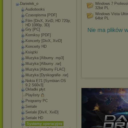
Danielek_o
Windows 7 Professi
32bit PL
Audiobooks
Windows Vista Ulti
Czasopisma [PDF]
64bit PL
Film [DivX, XviD, HD 720p,
HD 1080p, 3D]
Nie ma plików w
Gry [PC]
Komiksy [PDF]
Koncerty [DivX, XviD]
Koncerty HD
Książki
Muzyka [Albumy .mp3]
Muzyka [Albumy .rar]
Muzyka [Albumy FLAC]
Muzyka [Dyskografie .rar]
Nokia E71 [Symbian OS
9.2 S60v3]
Okładki płyt
Playlisty
Programy PC
Seriale
Seriale [DivX, XviD]
Seriale HD
Systemy operacyjne