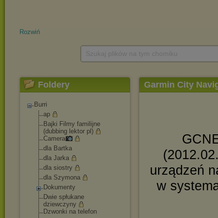
Rozwiń
Szukaj plików na tym chomiku
Foldery
Garmin City Navi
Burri
ap
Bajki Filmy familijne
(dubbing lektor pl)
GCNE 
Camera
dla Bartka
(2012.02
dla Jarka
urządzeń n
dla siostry
dla Szymona
w systema
Dokumenty
Dwie spłukane
dziewczyny
Dzwonki na telefon