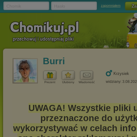
Chomik
Hasło
zapomniałem
Burri
Krzysiek
widziany: 3.08.20
Prezent
Ulubiony
Wiadomość