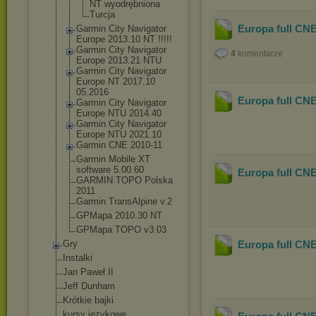
NT wyodrębnion
a
Turcja
Europa full CNE
Garmin City Navigator
Europe 2013.10 NT !!!!!
Garmin City Navigator
4
komentarze
Europe 2013.21 NTU
Garmin City Navigator
Europe NT 2017.10
05.2016
Europa full CNE
Garmin City Navigator
Europe NTU 2014.40
Garmin City Navigator
Europe NTU 2021.10
Garmin CNE 2010-11
Garmin Mobile XT
software 5.00.60
Europa full CNE
GARMIN TOPO Polska
2011
Garmin TransAlpine v.2
GPMapa 2010.30 NT
GPMapa TOPO v3.03
Gry
Europa full CNE
Instalki
Jan Paweł II
Jeff Dunham
Krótkie bajki
kursy językowe