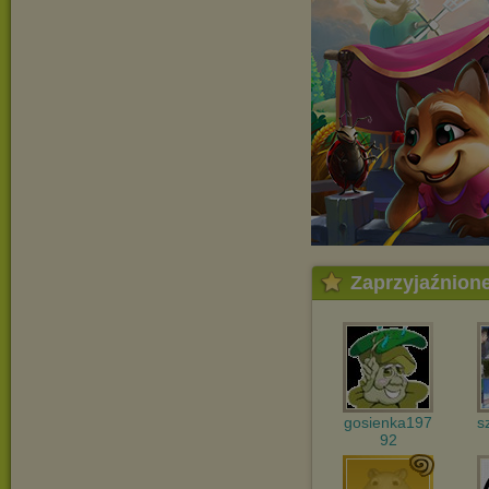
Zaprzyjaźnion
gosienka197
s
92