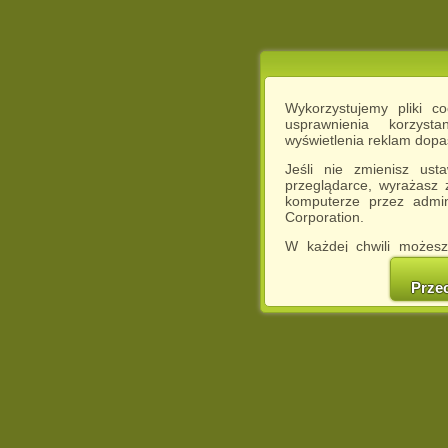
Wykorzystujemy pliki c
usprawnienia korzyst
wyświetlenia reklam dop
Jeśli nie zmienisz ust
przeglądarce, wyrażasz
komputerze przez admin
Corporation.
W każdej chwili możesz
cookies w swojej przeglą
w naszej Pol
Prze
http://chomikuj.pl/Polity
Jednocześnie informuje
może spowodować ogr
Chomikuj.pl.
W przypadku braku twojej
prosimy o opuszczenie se
Wykorzystanie plików c
(dostosowanie reklam do