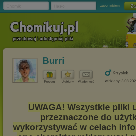
Chomik
Hasło
zapomniałem
Burri
Krzysiek
widziany: 3.08.20
Prezent
Ulubiony
Wiadomość