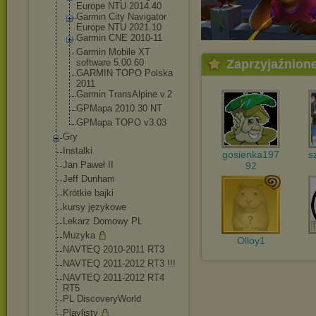
Europe NTU 2014.40
Garmin City Navigator
Europe NTU 2021.10
Garmin CNE 2010-11
Garmin Mobile XT
software 5.00.60
Zaprzyjaźnion
GARMIN TOPO Polska
2011
Garmin TransAlpine v.2
GPMapa 2010.30 NT
GPMapa TOPO v3.03
Gry
Instalki
gosienka197
s
Jan Paweł II
92
Jeff Dunham
Krótkie bajki
kursy językowe
Lekarz Domowy PL
Muzyka
Olloy1
NAVTEQ 2010-2011 RT3
NAVTEQ 2011-2012 RT3 !!!
NAVTEQ 2011-2012 RT4
RT5
PL DiscoveryWorld
Playlisty