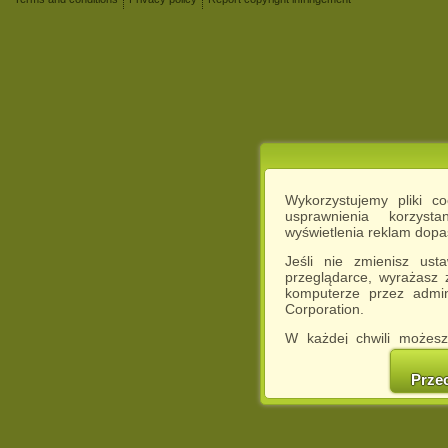
Wykorzystujemy pliki c
usprawnienia korzyst
wyświetlenia reklam dop
Jeśli nie zmienisz ust
przeglądarce, wyrażasz
komputerze przez admin
Corporation.
W każdej chwili możesz
cookies w swojej przeglą
w naszej Pol
Prze
http://chomikuj.pl/Polity
Jednocześnie informuje
może spowodować ogr
Chomikuj.pl.