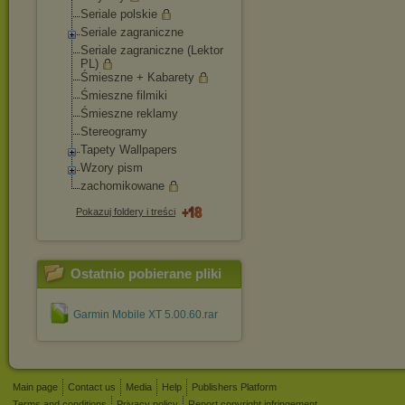
Seriale polskie
Seriale zagraniczne
Seriale zagraniczne (Lektor
PL)
Śmieszne + Kabarety
Śmieszne filmiki
Śmieszne reklamy
Stereogramy
Tapety Wallpapers
Wzory pism
zachomikowane
Pokazuj foldery i treści
Ostatnio pobierane pliki
Garmin Mobile XT 5.00.60.rar
Main page
Contact us
Media
Help
Publishers Platform
Terms and conditions
Privacy policy
Report copyright infringement