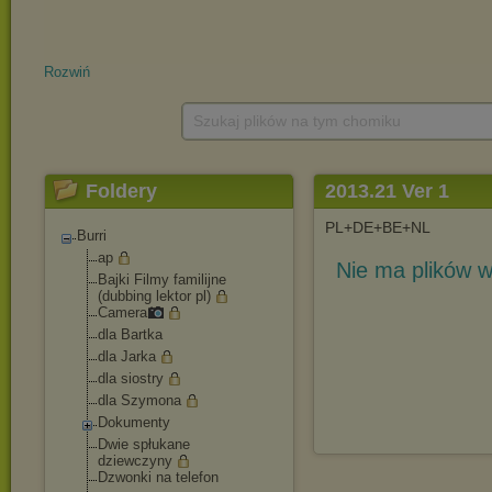
Rozwiń
Szukaj plików na tym chomiku
Foldery
2013.21 Ver 1
PL+DE+BE+NL
Burri
ap
Nie ma plików w
Bajki Filmy familijne
(dubbing lektor pl)
Camera
dla Bartka
dla Jarka
dla siostry
dla Szymona
Dokumenty
Dwie spłukane
dziewczyny
Dzwonki na telefon