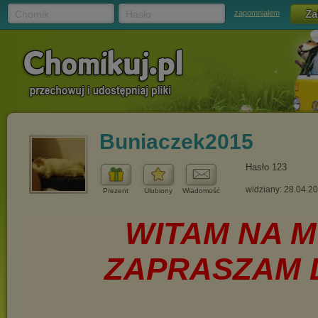
Chomik
Hasło
zapomniałem
Buniaczek2015
Hasło 123
widziany: 28.04.2
Prezent
Ulubiony
Wiadomość