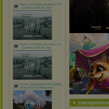
Panie z Cranford (odcinek 3, 4)
- Cranford 2005 PL.mp4
oglądaj online
Panie z Cranford (odcinek 1, 2)
- Cranford 2005 PL.mp4
oglądaj online
Tomek i przyjaciele-Niech pada
śnieg-2015-dubbing.mp4
Zaprzyjaźnion