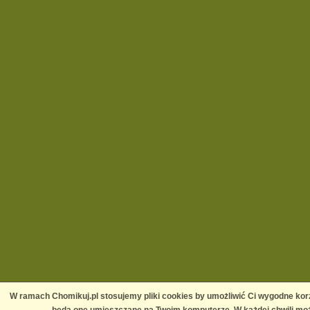
W ramach Chomikuj.pl stosujemy pliki cookies by umożliwić Ci wygodne korz