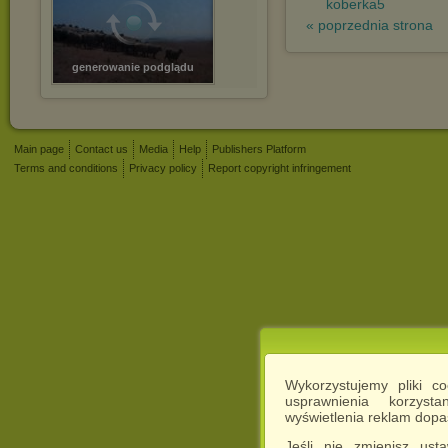
koberka5
« poprzednia strona
generowanie podglądu
Main page
Contact us
Media
Help
Publishers Platform
Terms and conditions
Privacy policy
Report copyright infringement
Wykorzystujemy pliki c
usprawnienia korzyst
wyświetlenia reklam dop
Jeśli nie zmienisz ust