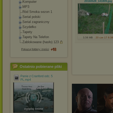
20160528_141809
.jpg
Komputer
MP3
Ród Smoka sezon 1
Serial polski
Serial zagraniczny
Szydełko
Tapety
Tapety Na Telefon
3,58 MB
20 cze 17 6:3
Zablokowane (hasło) 123
Pokazuj foldery i treści
Ostatnio pobierane pliki
Panie z Cranford odc. 5
PL.mp4
oglądaj online