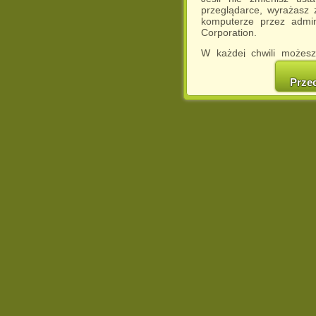
przeglądarce, wyrażasz
komputerze przez admin
Corporation.
W każdej chwili możesz
cookies w swojej przeglą
w naszej Pol
Prze
http://chomikuj.pl/Polity
Jednocześnie informuje
może spowodować ogr
Chomikuj.pl.
W przypadku braku twojej
prosimy o opuszczenie se
Wykorzystanie plików c
(dostosowanie reklam do
działań marketingowych).
Wyrażenie sprzeciwu spo
będzie dopasowana do Tw
wyświetlona przypadkowo
Istnieje możliwość zmian
sposób uniemożliwiając
urządzeniu końcowym. M
dokonując odpowiednich
internetowej.