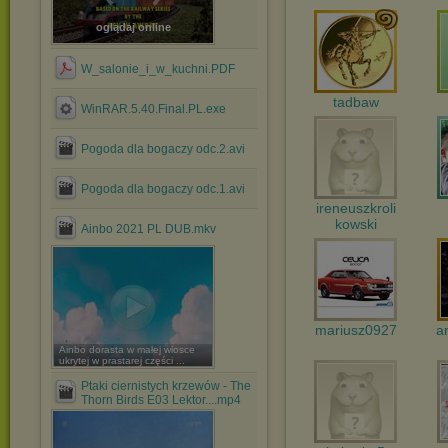
oglądaj online
W_salonie_i_w_kuchni.PDF
tadbaw
WinRAR.5.40.Final.PL.exe
Pogoda dla bogaczy odc.2.avi
Pogoda dla bogaczy odc.1.avi
ireneuszkroli
kowski
Ainbo 2021 PL DUB.mkv
mariusz0927
a
Ainbo dorasta w małej wiosce
ukrytej w prastarej części ...
Ptaki ciernistych krzewów - The
Thorn Birds E03 Lektor....mp4