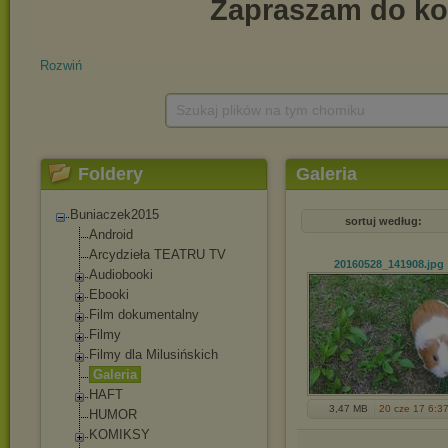
Rozwiń
Szukaj plików na tym chomiku
Foldery
Galeria
Buniaczek2015
sortuj według:
Android
Arcydzieła TEATRU TV
20160528_141908
.jpg
Audiobooki
Ebooki
Film dokumentalny
Filmy
Filmy dla Milusińskich
Galeria
HAFT
3,47 MB
20 cze 17 6:3
HUMOR
KOMIKSY