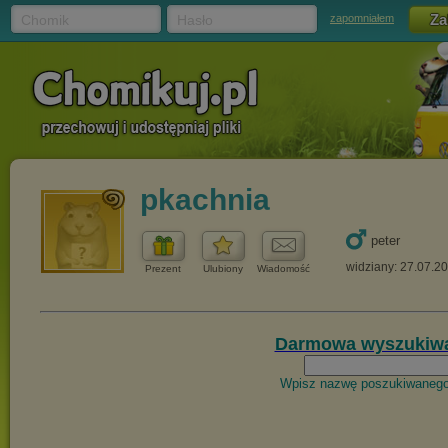
Chomik
Hasło
zapomniałem
pkachnia
peter
widziany: 27.07.2
Prezent
Ulubiony
Wiadomość