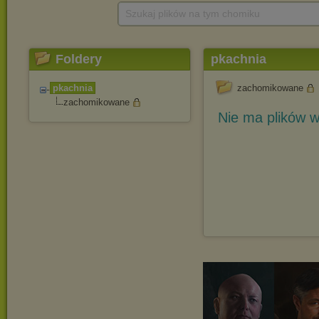
Szukaj plików na tym chomiku
Foldery
pkachnia
pkachnia
zachomikowane
zachomikowane
Nie ma plików w