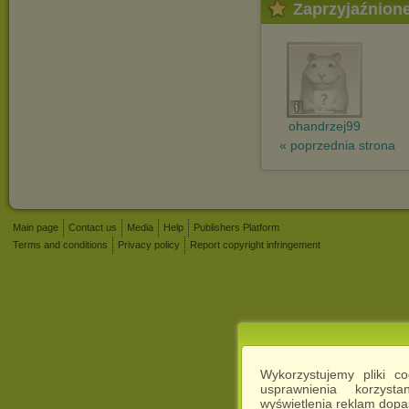
Zaprzyjaźnion
ohandrzej99
« poprzednia strona
Main page
Contact us
Media
Help
Publishers Platform
Terms and conditions
Privacy policy
Report copyright infringement
Wykorzystujemy pliki c
usprawnienia korzyst
wyświetlenia reklam dop