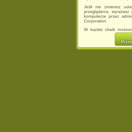
Jeśli nie zmienisz ust
przeglądarce, wyrażasz
komputerze przez admin
Corporation.
W każdej chwili możesz
cookies w swojej przeglą
w naszej Pol
Prze
http://chomikuj.pl/Polity
Jednocześnie informuje
może spowodować ogr
Chomikuj.pl.
W przypadku braku twojej
prosimy o opuszczenie se
Wykorzystanie plików c
(dostosowanie reklam do
działań marketingowych).
Wyrażenie sprzeciwu spo
będzie dopasowana do Tw
wyświetlona przypadkowo
Istnieje możliwość zmian
sposób uniemożliwiając
urządzeniu końcowym. M