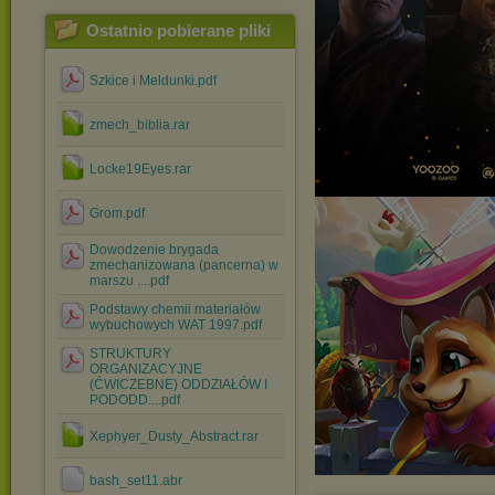
Ostatnio pobierane pliki
Szkice i Meldunki.pdf
zmech_biblia.rar
Locke19Eyes.rar
Grom.pdf
Dowodzenie brygada
zmechanizowana (pancerna) w
marszu ....pdf
Podstawy chemii materiałów
wybuchowych WAT 1997.pdf
STRUKTURY
ORGANIZACYJNE
(ĆWICZEBNE) ODDZIAŁÓW I
PODODD....pdf
Xephyer_Dusty_Abstract.rar
bash_set11.abr