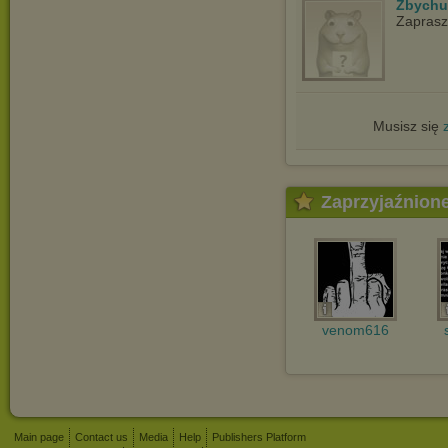
Zbychu
Zapras
Musisz się
Zaprzyjaźnion
venom616
Main page
Contact us
Media
Help
Publishers Platform