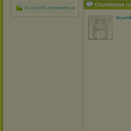
Chomikowe r
JS_scully7491_flamebrushes.zip
Sezar1