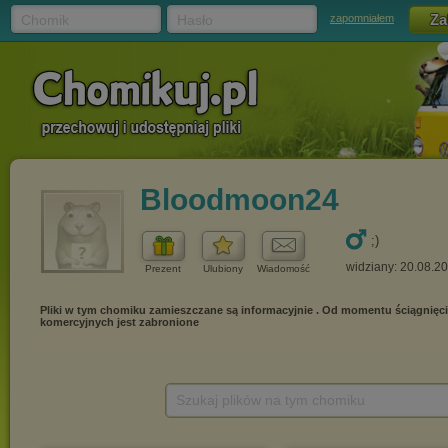
Chomik
Hasło
zapomniałem
Bloodmoon24
;)
widziany: 20.08.2
Prezent
Ulubiony
Wiadomość
Szukaj plików na tym chomiku