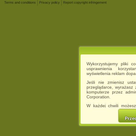
Terms and conditions
Privacy policy
Report copyright infringement
Wykorzystujemy pliki c
usprawnienia korzyst
wyświetlenia reklam dop
Jeśli nie zmienisz ust
przeglądarce, wyrażasz
komputerze przez admin
Corporation.
W każdej chwili możesz
cookies w swojej przeglą
w naszej Pol
Prze
http://chomikuj.pl/Polity
Jednocześnie informuje
może spowodować ogr