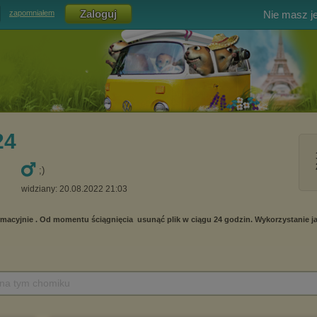
Nie masz j
zapomniałem
24
;)
widziany: 20.08.2022 21:03
 na tym chomiku