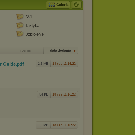
Galeria
SVL
-
Taktyka
Uzbrojenie
rozmiar
data dodania
r Guide
.pdf
2,3 MB
18 cze 11 16:22
54 KB
18 cze 11 16:22
1,6 MB
18 cze 11 16:22