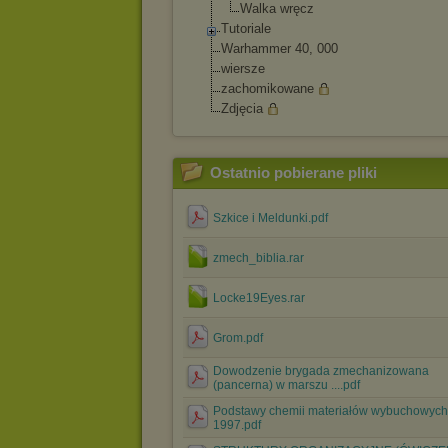
Walka wręcz
Tutoriale
Warhammer 40, 000
wiersze
zachomikowane
Zdjęcia
Ostatnio pobierane pliki
Szkice i Meldunki.pdf
zmech_biblia.rar
Locke19Eyes.rar
Grom.pdf
Dowodzenie brygada zmechanizowana
(pancerna) w marszu ....pdf
Podstawy chemii materiałów wybuchowyc
1997.pdf