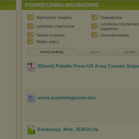
PODRĘCZNIKI WOJSKOWE
Alpinistyka miejska
Dowodzenie
szkolenia inżyniersko
szkolenia chemiczne
saperskie
Tereno nzactwo
Umundurowanie
Walka wręcz
sortuj według:
nazwa
typ pliku
(Ebook) Paladin Press-US Army Counter Snipe
armia psychologicznie
.doc
Ewakuacja_Med_JS4018
.zip