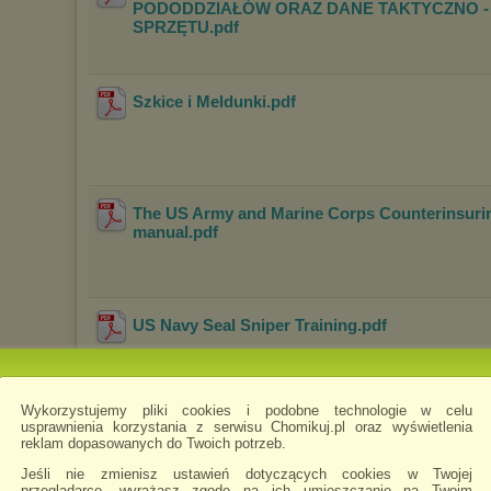
PO
DODDZIAŁÓW ORAZ DANE TAKTYCZNO -
SPRZĘT
U
.pdf
Szkice i Meldunki
.pdf
The US Army and Marine Corps Counterinsurin
manual
.pdf
US Navy Seal Sniper Training
.pdf
Wykorzystujemy pliki cookies i podobne technologie w celu
usprawnienia korzystania z serwisu Chomikuj.pl oraz wyświetlenia
Walka_Zbrojna_v3
.pdf
reklam dopasowanych do Twoich potrzeb.
Jeśli nie zmienisz ustawień dotyczących cookies w Twojej
przeglądarce, wyrażasz zgodę na ich umieszczanie na Twoim