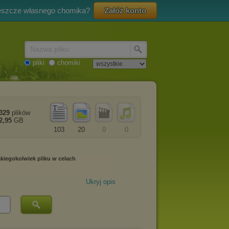
eszcze własnego chomika?
Załóż konto
Nazwa pliku
pliki
chomiki
329
plików
2,95
GB
103
20
0
0
Ukryj opis