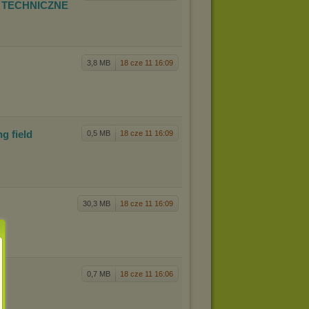
 TECHNICZNE
3,8 MB
18 cze 11 16:09
g field
0,5 MB
18 cze 11 16:09
30,3 MB
18 cze 11 16:09
0,7 MB
18 cze 11 16:06