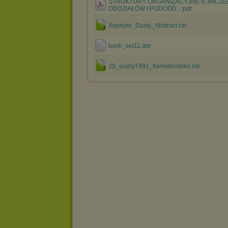
STRUKTURY ORGANIZACYJNE (ĆWICZE
ODDZIAŁÓW I PODODD....pdf
Xephyer_Dusty_Abstract.rar
bash_set11.abr
JS_scully7491_flamebrushes.zip