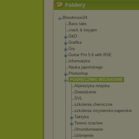
Foldery
Bloodmoon24
Bass tabs
crack & keygen
D&D
Grafika
Gry
Guitar Pro 5.6 with RSE
Informatyka
Nauka japońskiego
Photoshop
PODRĘCZNIKI WOJSKOWE
Alpinistyka miejska
Dowodzenie
SVL
szkolenia chemiczne
szkolenia inżyniersko-sa
perskie
Taktyka
Tereno nzactwo
Umundurowanie
Uzbrojenie