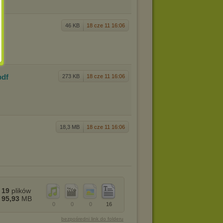
46 KB
18 cze 11 16:06
pdf
273 KB
18 cze 11 16:06
18,3 MB
18 cze 11 16:06
19
plików
95,93
MB
0
0
0
16
bezpośredni link do folderu