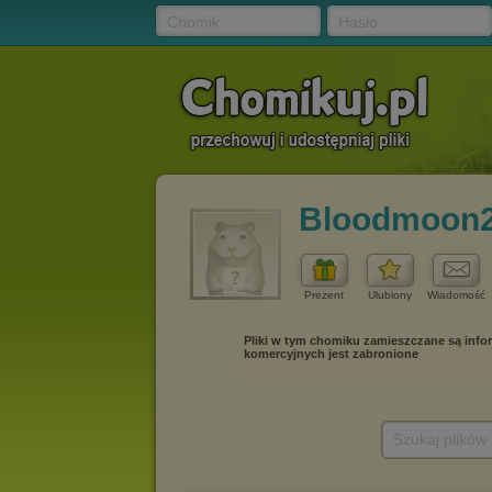
Chomik
Hasło
Bloodmoon
Prezent
Ulubiony
Wiadomość
Szukaj plików