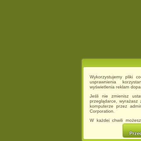
Wykorzystujemy pliki c
usprawnienia korzyst
wyświetlenia reklam dop
Jeśli nie zmienisz ust
przeglądarce, wyrażasz
komputerze przez admin
Corporation.
W każdej chwili możesz
cookies w swojej przeglą
w naszej Pol
Prze
http://chomikuj.pl/Polity