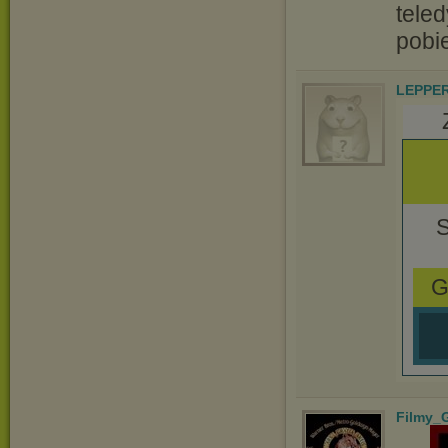
tele
pobi
LEPPE
G
Filmy_G