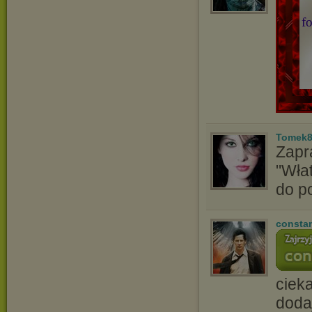
f
Tomek8
Zapr
"Wła
do p
consta
ciek
doda