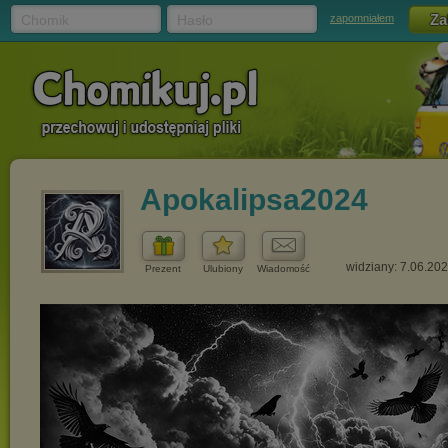
Chomik
Hasło
zapomniałem
Apokalipsa2024
widziany: 7.06.20
Prezent
Ulubiony
Wiadomość