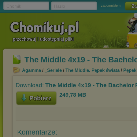
Chomik
Hasło
zapomniałem
The Middle 4x19 - The Bachelo
Agamma
/
_Seriale
/
The Middle. Pępek świata
/
Pępek 
Download:
The Middle 4x19 - The Bachelor 
249,78 MB
Pobierz
Komentarze: