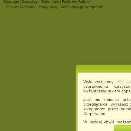
Main page
Contact us
Media
Help
Publishers Platform
Terms and conditions
Privacy policy
Report copyright infringement
Wykorzystujemy pliki c
usprawnienia korzyst
wyświetlenia reklam dop
Jeśli nie zmienisz ust
przeglądarce, wyrażasz
komputerze przez admin
Corporation.
W każdej chwili możesz
cookies w swojej przeglą