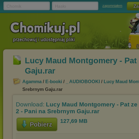
Chomik
Hasło
zapomniałem
Lucy Maud Montgomery - Pat 
Gaju.rar
Agamma
/
E-booki
/
_ AUDIOBOOKI
/
Lucy Maud Mon
Srebrnym Gaju.rar
Download:
Lucy Maud Montgomery - Pat ze
2 - Pani na Srebrnym Gaju.rar
127,69 MB
Pobierz