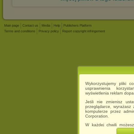
Main page
Contact us
Media
Help
Publishers Platform
Terms and conditions
Privacy policy
Report copyright infringement
Wykorzystujemy pliki c
usprawnienia korzyst
wyświetlenia reklam dop
Jeśli nie zmienisz ust
przeglądarce, wyrażasz
komputerze przez admin
Corporation.
W każdej chwili możesz
cookies w swojej przeglą