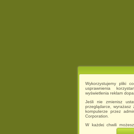
Wykorzystujemy pliki c
usprawnienia korzyst
wyświetlenia reklam dop
Jeśli nie zmienisz ust
przeglądarce, wyrażasz
komputerze przez admin
Corporation.
W każdej chwili możesz
cookies w swojej przeglą