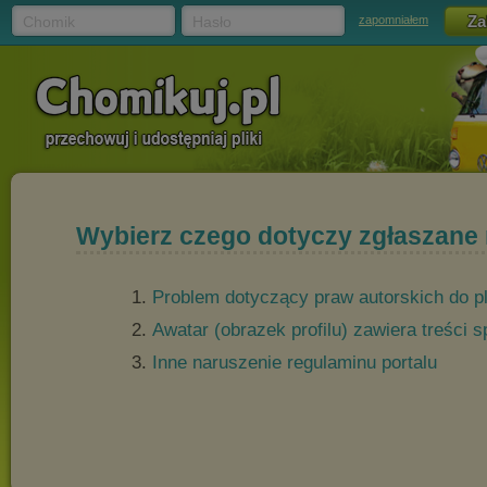
Chomik
Hasło
zapomniałem
Wybierz czego dotyczy zgłaszane
Problem dotyczący praw autorskich do p
Awatar (obrazek profilu) zawiera treści
Inne naruszenie regulaminu portalu