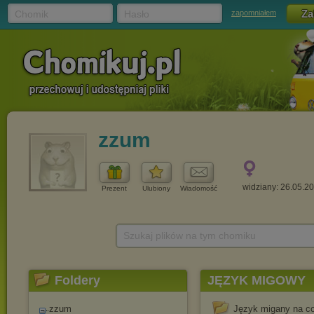
Chomik
Hasło
zapomniałem
zzum
widziany: 26.05.2
Prezent
Ulubiony
Wiadomość
Szukaj plików na tym chomiku
Foldery
JĘZYK MIGOWY
zzum
Język migany na co