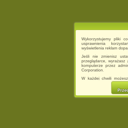
Wykorzystujemy pliki c
usprawnienia korzyst
wyświetlenia reklam dop
Jeśli nie zmienisz ust
przeglądarce, wyrażasz
komputerze przez admin
Corporation.
W każdej chwili możesz
cookies w swojej przeglą
w naszej Pol
Prze
http://chomikuj.pl/Polity
Jednocześnie informuje
może spowodować ogr
Chomikuj.pl.
W przypadku braku twojej
prosimy o opuszczenie se