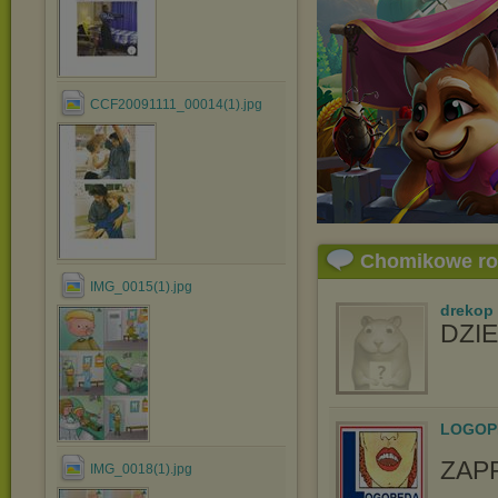
CCF20091111_00014(1).jpg
Chomikowe r
IMG_0015(1).jpg
drekop
DZIE
LOGOP
ZAP
IMG_0018(1).jpg