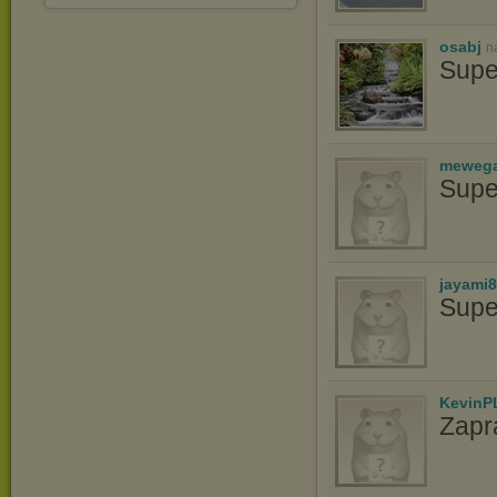
osabj
n
Supe
meweg
Supe
jayami
Supe
KevinP
Zapr