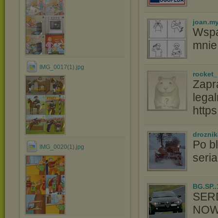
joan.m
Wspa
mnie
IMG_0017(1).jpg
rocket_
Zapr
lega
http
drozni
Po b
IMG_0020(1).jpg
seria
BG.SP..
SER
NOW