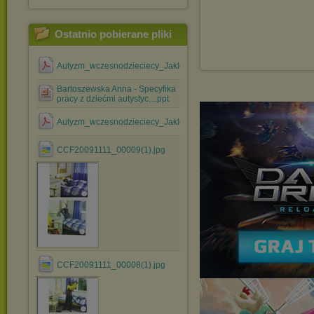
Ostatnio pobierane pliki
Autyzm_wczesnodzieciecy_Jaklewicz.pdf
Bartoszewska Anna - Specyfika
pracy z dziećmi autystyc....ppt
Autyzm_wczesnodzieciecy_Jaklewicz_ocr.pdf
CCF20091111_00009(1).jpg
CCF20091111_00008(1).jpg