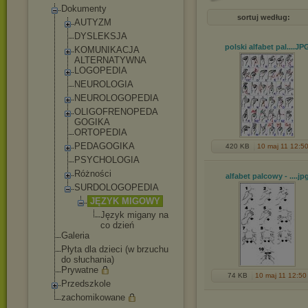
Dokumenty
sortuj według:
AUTYZM
DYSLEKSJA
polski alfabet pal...
.JP
KOMUNIKACJA
ALTERNATYWNA
LOGOPEDIA
NEUROLOGIA
NEUROLOGOPEDIA
OLIGOFRENOPEDA
GOGIKA
ORTOPEDIA
PEDAGOGIKA
420 KB
10 maj 11 12:5
PSYCHOLOGIA
Różności
alfabet palcowy - ...
.jp
SURDOLOGOPEDIA
JĘZYK MIGOWY
Język migany na
co dzień
Galeria
Płyta dla dzieci (w brzuchu
do słuchania)
Prywatne
74 KB
10 maj 11 12:50
Przedszkole
zachomikowane