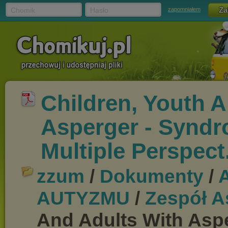
Chomik
Hasło
zapomniałem
Children, Youth 
Asperger - Syndr
Multiple Perspect
zzum
/
Dokumenty
/
AUTYZMU
/
Zespół A
And Adults With Asp