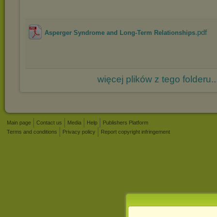
.pdf
Asperger Syndrome and Long-Term Relationships
więcej plików z tego folderu..
Main page
Contact us
Media
Help
Publishers Platform
Terms and conditions
Privacy policy
Report copyright infringement