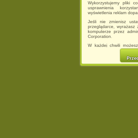
Wykorzystujemy pliki c
usprawnienia korzyst
wyświetlenia reklam dop
Jeśli nie zmienisz ust
przeglądarce, wyrażasz
komputerze przez admin
Corporation.
W każdej chwili możesz
cookies w swojej przeglą
w naszej Pol
Prze
http://chomikuj.pl/Polity
Jednocześnie informuje
może spowodować ogr
Chomikuj.pl.
W przypadku braku twojej
prosimy o opuszczenie se
Wykorzystanie plików c
(dostosowanie reklam do
działań marketingowych).
Wyrażenie sprzeciwu spo
będzie dopasowana do Tw
wyświetlona przypadkowo