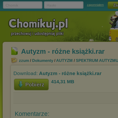
Chomik
Hasło
zapomniałem
Autyzm - różne książki.rar
zzum
/
Dokumenty
/
AUTYZM
/
SPEKTRUM AUTYZM
Download:
Autyzm - różne książki.rar
414,31 MB
Pobierz
Komentarze: