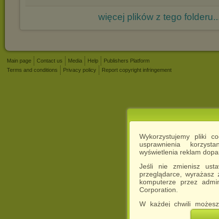
więcej plików z tego folderu..
Main page
Contact us
Media
Help
Publishers Platform
Terms and conditions
Privacy policy
Report copyright infringement
Wykorzystujemy pliki c
usprawnienia korzyst
wyświetlenia reklam dop
Jeśli nie zmienisz ust
przeglądarce, wyrażasz
komputerze przez admin
Corporation.
W każdej chwili możesz
cookies w swojej przeglą